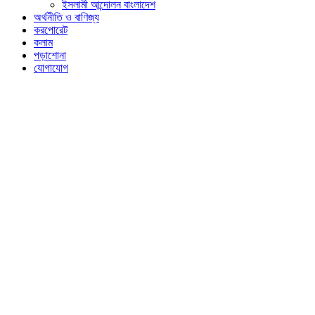
ইসলামী আন্দোলন বাংলাদেশ
অর্থনীতি ও বাণিজ্য
করপোরেট
কলাম
পড়াশোনা
যোগাযোগ