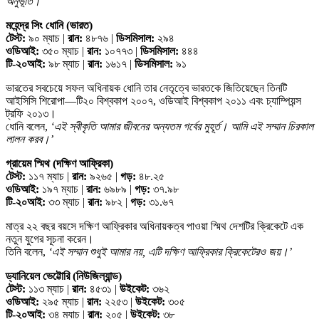
অনুভূতি।’
মহেন্দ্র সিং ধোনি (ভারত)
টেস্ট:
৯০ ম্যাচ |
রান:
৪৮৭৬ |
ডিসমিসাল:
২৯৪
ওডিআই:
৩৫০ ম্যাচ |
রান:
১০৭৭৩ |
ডিসমিসাল:
৪৪৪
টি-২০আই:
৯৮ ম্যাচ |
রান:
১৬১৭ |
ডিসমিসাল:
৯১
ভারতের সবচেয়ে সফল অধিনায়ক ধোনি তার নেতৃত্বে ভারতকে জিতিয়েছেন তিনটি
আইসিসি শিরোপা—টি২০ বিশ্বকাপ ২০০৭, ওডিআই বিশ্বকাপ ২০১১ এবং চ্যাম্পিয়ন্স
ট্রফি ২০১৩।
ধোনি বলেন,
‘এই স্বীকৃতি আমার জীবনের অন্যতম গর্বের মুহূর্ত। আমি এই সম্মান চিরকাল
লালন করব।’
গ্রায়েম স্মিথ (দক্ষিণ আফ্রিকা)
টেস্ট:
১১৭ ম্যাচ |
রান:
৯২৬৫ |
গড়:
৪৮.২৫
ওডিআই:
১৯৭ ম্যাচ |
রান:
৬৯৮৯ |
গড়:
৩৭.৯৮
টি-২০আই:
৩৩ ম্যাচ |
রান:
৯৮২ |
গড়:
৩১.৬৭
মাত্র ২২ বছর বয়সে দক্ষিণ আফ্রিকার অধিনায়কত্ব পাওয়া স্মিথ দেশটির ক্রিকেটে এক
নতুন যুগের সূচনা করেন।
তিনি বলেন,
‘এই সম্মান শুধুই আমার নয়, এটি দক্ষিণ আফ্রিকার ক্রিকেটেরও জয়।’
ড্যানিয়েল ভেট্টোরি (নিউজিল্যান্ড)
টেস্ট:
১১৩ ম্যাচ |
রান:
৪৫৩১ |
উইকেট:
৩৬২
ওডিআই:
২৯৫ ম্যাচ |
রান:
২২৫৩ |
উইকেট:
৩০৫
টি-২০আই:
৩৪ ম্যাচ |
রান:
২০৫ |
উইকেট:
৩৮