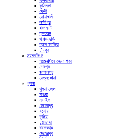
কক্সবাজার
কুমিল্লা
ফেনী
নোয়াখালী
লক্ষীপুর
রাঙ্গামাটি
বান্দরবান
খাগড়াছড়ি
ব্রাহ্মণবাড়িয়া
চাঁদপুর
ময়মনসিংহ
ময়মনসিংহ জেলা শহর
শেরপুর
জামালপুর
নেত্রকোনা
খুলনা
খুলনা জেলা
মাগুরা
নড়াইল
মেহেরপুর
যশোর
কুষ্টিয়া
চুয়াডাঙ্গা
বাগেরহাট
মেহেরপুর