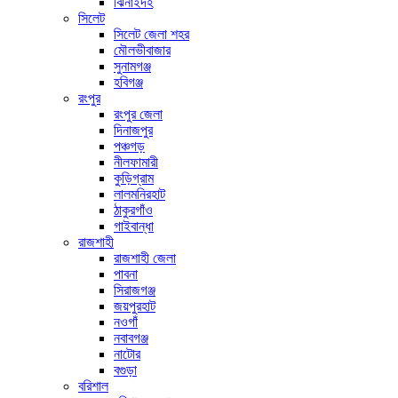
ঝিনাইদহ
সিলেট
সিলেট জেলা শহর
মৌলভীবাজার
সুনামগঞ্জ
হবিগঞ্জ
রংপুর
রংপুর জেলা
দিনাজপুর
পঞ্চগড়
নীলফামারী
কুড়িগ্রাম
লালমনিরহাট
ঠাকুরগাঁও
গাইবান্ধা
রাজশাহী
রাজশাহী জেলা
পাবনা
সিরাজগঞ্জ
জয়পুরহাট
নওগাঁ
নবাবগঞ্জ
নাটোর
বগুড়া
বরিশাল