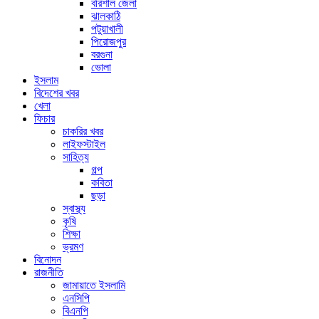
বরিশাল জেলা
ঝালকাঠি
পটুয়াখালী
পিরোজপুর
বরগুনা
ভোলা
ইসলাম
বিদেশের খবর
খেলা
ফিচার
চাকরির খবর
লাইফস্টাইল
সাহিত্য
গল্প
কবিতা
ছড়া
স্বাস্থ্য
কৃষি
শিক্ষা
ভ্রমণ
বিনোদন
রাজনীতি
জামায়াতে ইসলামি
এনসিপি
বিএনপি