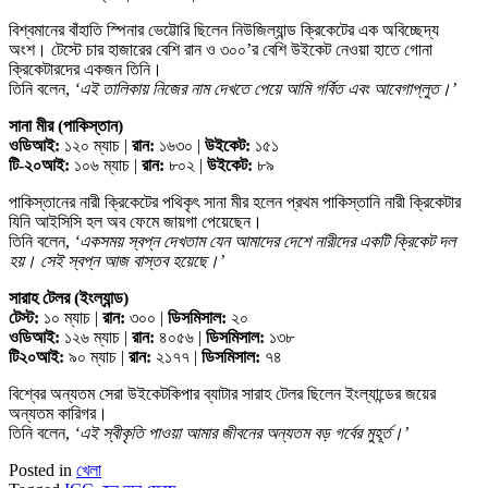
বিশ্বমানের বাঁহাতি স্পিনার ভেট্টোরি ছিলেন নিউজিল্যান্ড ক্রিকেটের এক অবিচ্ছেদ্য
অংশ। টেস্টে চার হাজারের বেশি রান ও ৩০০’র বেশি উইকেট নেওয়া হাতে গোনা
ক্রিকেটারদের একজন তিনি।
তিনি বলেন,
‘এই তালিকায় নিজের নাম দেখতে পেয়ে আমি গর্বিত এবং আবেগাপ্লুত।’
সানা মীর (পাকিস্তান)
ওডিআই:
১২০ ম্যাচ |
রান:
১৬৩০ |
উইকেট:
১৫১
টি-২০আই:
১০৬ ম্যাচ |
রান:
৮০২ |
উইকেট:
৮৯
পাকিস্তানের নারী ক্রিকেটের পথিকৃৎ সানা মীর হলেন প্রথম পাকিস্তানি নারী ক্রিকেটার
যিনি আইসিসি হল অব ফেমে জায়গা পেয়েছেন।
তিনি বলেন,
‘একসময় স্বপ্ন দেখতাম যেন আমাদের দেশে নারীদের একটি ক্রিকেট দল
হয়। সেই স্বপ্ন আজ বাস্তব হয়েছে।’
সারাহ টেলর (ইংল্যান্ড)
টেস্ট:
১০ ম্যাচ |
রান:
৩০০ |
ডিসমিসাল:
২০
ওডিআই:
১২৬ ম্যাচ |
রান:
৪০৫৬ |
ডিসমিসাল:
১৩৮
টি২০আই:
৯০ ম্যাচ |
রান:
২১৭৭ |
ডিসমিসাল:
৭৪
বিশ্বের অন্যতম সেরা উইকেটকিপার ব্যাটার সারাহ টেলর ছিলেন ইংল্যান্ডের জয়ের
অন্যতম কারিগর।
তিনি বলেন,
‘এই স্বীকৃতি পাওয়া আমার জীবনের অন্যতম বড় গর্বের মুহূর্ত।’
Posted in
খেলা