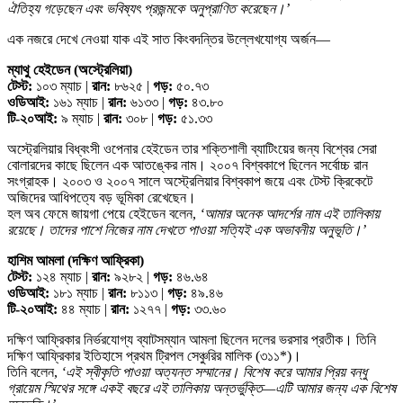
ঐতিহ্য গড়েছেন এবং ভবিষ্যৎ প্রজন্মকে অনুপ্রাণিত করেছেন।’
এক নজরে দেখে নেওয়া যাক এই সাত কিংবদন্তির উল্লেখযোগ্য অর্জন—
ম্যাথু হেইডেন (অস্ট্রেলিয়া)
টেস্ট:
১০৩ ম্যাচ |
রান:
৮৬২৫ |
গড়:
৫০.৭৩
ওডিআই:
১৬১ ম্যাচ |
রান:
৬১৩৩ |
গড়:
৪৩.৮০
টি-২০আই:
৯ ম্যাচ |
রান:
৩০৮ |
গড়:
৫১.৩৩
অস্ট্রেলিয়ার বিধ্বংসী ওপেনার হেইডেন তার শক্তিশালী ব্যাটিংয়ের জন্য বিশ্বের সেরা
বোলারদের কাছে ছিলেন এক আতঙ্কের নাম। ২০০৭ বিশ্বকাপে ছিলেন সর্বোচ্চ রান
সংগ্রাহক। ২০০৩ ও ২০০৭ সালে অস্ট্রেলিয়ার বিশ্বকাপ জয়ে এবং টেস্ট ক্রিকেটে
অজিদের আধিপত্যে বড় ভূমিকা রেখেছেন।
হল অব ফেমে জায়গা পেয়ে হেইডেন বলেন,
‘আমার অনেক আদর্শের নাম এই তালিকায়
রয়েছে। তাদের পাশে নিজের নাম দেখতে পাওয়া সত্যিই এক অভাবনীয় অনুভূতি।’
হাশিম আমলা (দক্ষিণ আফ্রিকা)
টেস্ট:
১২৪ ম্যাচ |
রান:
৯২৮২ |
গড়:
৪৬.৬৪
ওডিআই:
১৮১ ম্যাচ |
রান:
৮১১৩ |
গড়:
৪৯.৪৬
টি-২০আই:
৪৪ ম্যাচ |
রান:
১২৭৭ |
গড়:
৩৩.৬০
দক্ষিণ আফ্রিকার নির্ভরযোগ্য ব্যাটসম্যান আমলা ছিলেন দলের ভরসার প্রতীক। তিনি
দক্ষিণ আফ্রিকার ইতিহাসে প্রথম ট্রিপল সেঞ্চুরির মালিক (৩১১*)।
তিনি বলেন,
‘এই স্বীকৃতি পাওয়া অত্যন্ত সম্মানের। বিশেষ করে আমার প্রিয় বন্ধু
গ্রায়েম স্মিথের সঙ্গে একই বছরে এই তালিকায় অন্তর্ভুক্তি—এটি আমার জন্য এক বিশেষ