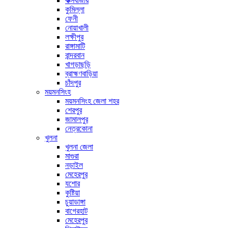
কক্সবাজার
কুমিল্লা
ফেনী
নোয়াখালী
লক্ষীপুর
রাঙ্গামাটি
বান্দরবান
খাগড়াছড়ি
ব্রাহ্মণবাড়িয়া
চাঁদপুর
ময়মনসিংহ
ময়মনসিংহ জেলা শহর
শেরপুর
জামালপুর
নেত্রকোনা
খুলনা
খুলনা জেলা
মাগুরা
নড়াইল
মেহেরপুর
যশোর
কুষ্টিয়া
চুয়াডাঙ্গা
বাগেরহাট
মেহেরপুর