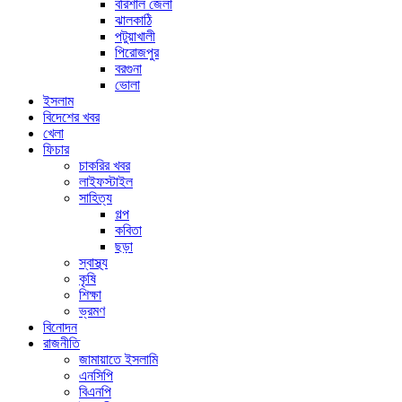
বরিশাল জেলা
ঝালকাঠি
পটুয়াখালী
পিরোজপুর
বরগুনা
ভোলা
ইসলাম
বিদেশের খবর
খেলা
ফিচার
চাকরির খবর
লাইফস্টাইল
সাহিত্য
গল্প
কবিতা
ছড়া
স্বাস্থ্য
কৃষি
শিক্ষা
ভ্রমণ
বিনোদন
রাজনীতি
জামায়াতে ইসলামি
এনসিপি
বিএনপি