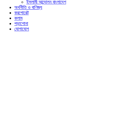
ইসলামী আন্দোলন বাংলাদেশ
অর্থনীতি ও বাণিজ্য
করপোরেট
কলাম
পড়াশোনা
যোগাযোগ