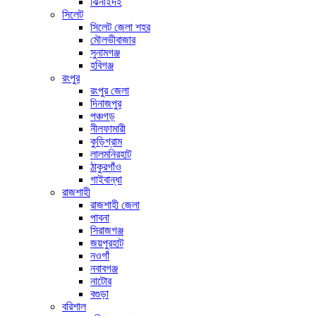
ঝিনাইদহ
সিলেট
সিলেট জেলা শহর
মৌলভীবাজার
সুনামগঞ্জ
হবিগঞ্জ
রংপুর
রংপুর জেলা
দিনাজপুর
পঞ্চগড়
নীলফামারী
কুড়িগ্রাম
লালমনিরহাট
ঠাকুরগাঁও
গাইবান্ধা
রাজশাহী
রাজশাহী জেলা
পাবনা
সিরাজগঞ্জ
জয়পুরহাট
নওগাঁ
নবাবগঞ্জ
নাটোর
বগুড়া
বরিশাল