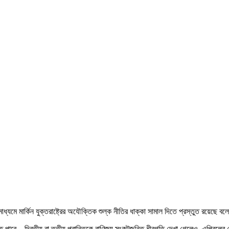
াধ্যমে মার্কিন যুক্তরাষ্ট্রের অযৌক্তিক শুল্ক নীতির ধাক্কা সামাল দিতে প্রস্তুত রয়েছে বল
পারে—দ্বিতীয় বা তৃতীয় প্রান্তিকে বাণিজ্য সংকটজনিত ধীরগতি দেখা গেলেও, এপ্রিলের শেষদি