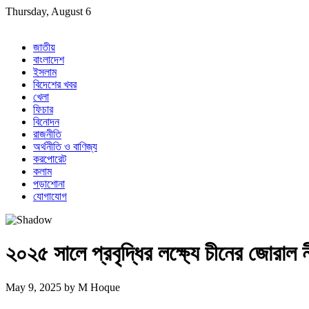
Skip
Thursday, August 6
to
content
জাতীয়
বাংলাদেশ
ইসলাম
বিদেশের খবর
খেলা
ফিচার
বিনোদন
রাজনীতি
অর্থনীতি ও বাণিজ্য
করপোরেট
কলাম
পড়াশোনা
যোগাযোগ
২০২৫ সালে প্রবৃদ্ধির লক্ষ্যে চীনের জোরাল
May 9, 2025
by
M Hoque