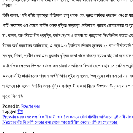
দাঁড়াবে।”
তিনি বলেন, ‘যদি বলিষ্ঠ ম্যাক্রো নীতিমালা চালু থাকে এবং দ্রুত কার্যকর পদক্ষেপ নেওয়া য
পার্টি নেতাদের ওই বৈঠকে মার্কিন শুল্ক বৃদ্ধির সম্ভাব্য নেতিবাচক প্রভাব মোকাবেলায় অ
চাং বলেন, আগামীতে চীন প্রবৃদ্ধি, কর্মসংস্থান ও জনগণের প্রত্যাশা স্থিতিশীল করতে এব
চীনের অর্থ মন্ত্রণালয় জানিয়েছে, এ বছর ১.৩ ট্রিলিয়ন ইউয়ান মূল্যের ২১ ধাপে দীর্ঘমেয়
স্বাস্থ্য, শিক্ষা, প্রবীণ সেবা এবং জন্মহার বৃদ্ধির মতো খাতে রাজস্ব ব্যয়ও বাড়ানো হবে বল
অর্থনৈতিক ক্ষেত্রে পিপলস ব্যাংক অব চায়না সাতদিনের রিভার্স রেপোর হার ১০ বেসিস পয়
অক্সফোর্ড ইকোনমিকসের প্রধান অর্থনীতিবিদ লুইস লু বলেন, ‘শুধু সুদের হার কমানো নয়, বর
পরিশেষে চাং বলেন, ‘মার্কিন শুল্ক বৃদ্ধির ক্ষণস্থায়ী ধাক্কা চীনের উৎপাদন উন্নয়ন ও র
সূত্র: সিএমজি
Posted in
বিদেশের খবর
Tagged
চীন
Prev
মাদকদ্রব্যসহ লক্ষাধিক টাকা উদ্ধার ! লাকসামে যৌথবাহিনীর অভিযানে দুই নারী মাদক
Next
নওগাঁয় বিএনপি নেতার বাসা থেকে আওয়ামীলীগ নেতার এপিএস গ্রেফতার