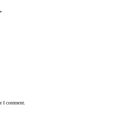
*
me I comment.