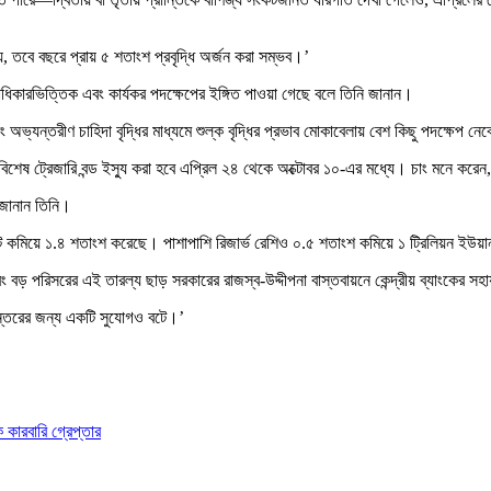
ায়, তবে বছরে প্রায় ৫ শতাংশ প্রবৃদ্ধি অর্জন করা সম্ভব।’
গ্রাধিকারভিত্তিক এবং কার্যকর পদক্ষেপের ইঙ্গিত পাওয়া গেছে বলে তিনি জানান।
ং অভ্যন্তরীণ চাহিদা বৃদ্ধির মাধ্যমে শুল্ক বৃদ্ধির প্রভাব মোকাবেলায় বেশ কিছু পদক্ষেপ 
াদি বিশেষ ট্রেজারি বন্ড ইস্যু করা হবে এপ্রিল ২৪ থেকে অক্টোবর ১০-এর মধ্যে। চাং মনে ক
ে জানান তিনি।
েন্ট কমিয়ে ১.৪ শতাংশ করেছে। পাশাপাশি রিজার্ভ রেশিও ০.৫ শতাংশ কমিয়ে ১ ট্রিলিয়ন ইউয়
ং বড় পরিসরের এই তারল্য ছাড় সরকারের রাজস্ব-উদ্দীপনা বাস্তবায়নে কেন্দ্রীয় ব্যাংকের সহ
ূপান্তরের জন্য একটি সুযোগও বটে।’
 কারবারি গ্রেপ্তার