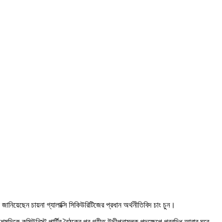
ে জানিয়েছেন চায়না গ্যালাক্সি সিকিউরিটিজের প্রধান অর্থনীতিবিদ চাং চুন।
কে কমিউনিস্ট পার্টির বৈঠকের পর গৃহীত উদ্দীপনামূলক পদক্ষেপে প্রবৃদ্ধি আবার ঘুরে