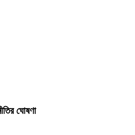
 নীতির ঘোষণা