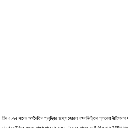
চীন ২০২৫ সালের অর্থনৈতিক প্রবৃদ্ধির লক্ষ্যে জোরাল লক্ষ্যভিত্তিক ম্যাক্রো নীতিমালার ম
চায়না ডেইলিকে দেওয়া সাক্ষাৎকারে চাং বলেন, “২০২৫ সালের অর্থনৈতিক গতি ইউটার্ন নিতে 