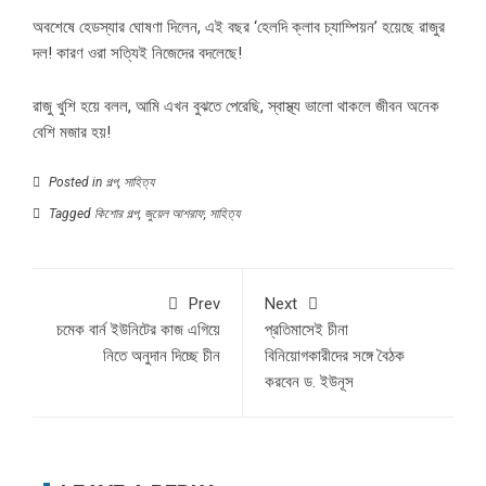
অবশেষে হেডস্যার ঘোষণা দিলেন, এই বছর ‘হেলদি ক্লাব চ্যাম্পিয়ন’ হয়েছে রাজুর
দল! কারণ ওরা সত্যিই নিজেদের বদলেছে!
রাজু খুশি হয়ে বলল, আমি এখন বুঝতে পেরেছি, স্বাস্থ্য ভালো থাকলে জীবন অনেক
বেশি মজার হয়!
Posted in
গল্প
,
সাহিত্য
Tagged
কিশোর গল্প
,
জুয়েল আশরাফ
,
সাহিত্য
Prev
Next
চমেক বার্ন ইউনিটের কাজ এগিয়ে
প্রতিমাসেই চীনা
নিতে অনুদান দিচ্ছে চীন
বিনিয়োগকারীদের সঙ্গে বৈঠক
করবেন ড. ইউনূস