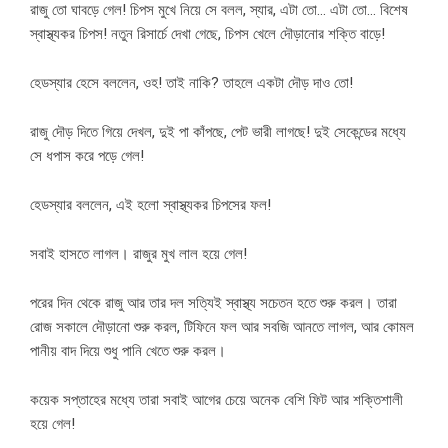
রাজু তো ঘাবড়ে গেল! চিপস মুখে নিয়ে সে বলল, স্যার, এটা তো… এটা তো… বিশেষ
স্বাস্থ্যকর চিপস! নতুন রিসার্চে দেখা গেছে, চিপস খেলে দৌড়ানোর শক্তি বাড়ে!
হেডস্যার হেসে বললেন, ওহ! তাই নাকি? তাহলে একটা দৌড় দাও তো!
রাজু দৌড় দিতে গিয়ে দেখল, দুই পা কাঁপছে, পেট ভারী লাগছে! দুই সেকেন্ডের মধ্যে
সে ধপাস করে পড়ে গেল!
হেডস্যার বললেন, এই হলো স্বাস্থ্যকর চিপসের ফল!
সবাই হাসতে লাগল। রাজুর মুখ লাল হয়ে গেল!
পরের দিন থেকে রাজু আর তার দল সত্যিই স্বাস্থ্য সচেতন হতে শুরু করল। তারা
রোজ সকালে দৌড়ানো শুরু করল, টিফিনে ফল আর সবজি আনতে লাগল, আর কোমল
পানীয় বাদ দিয়ে শুধু পানি খেতে শুরু করল।
কয়েক সপ্তাহের মধ্যে তারা সবাই আগের চেয়ে অনেক বেশি ফিট আর শক্তিশালী
হয়ে গেল!