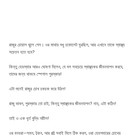
রাজুর চোয়াল ঝুলে গেল। ওর মাথায় শুধু চকোলেট ঘুরছিল, আর এখানে তাকে স্বাস্থ্য
সচেতন হতে হবে?
কিন্তু হেডস্যার আরও ঘোষণা দিলেন, যে দল সবচেয়ে স্বাস্থ্যকর জীবনযাপন করবে,
তাদের জন্য থাকবে স্পেশাল পুরস্কার!
এটা শুনেই রাজুর চোখ চকচক করে উঠল!
রাজু ভাবল, পুরস্কার তো চাই, কিন্তু স্বাস্থ্যকর জীবনযাপন? নাহ, এটা কঠিন!
তাই ও এক ধূর্ত বুদ্ধি আঁটল!
ওর বন্ধুরা—সুমন, টুকুন, আর পল্টু সবাই মিলে ঠিক করল, ওরা হেডস্যারের চোখের