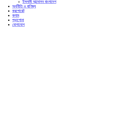
ইসলামী আন্দোলন বাংলাদেশ
অর্থনীতি ও বাণিজ্য
করপোরেট
কলাম
পড়াশোনা
যোগাযোগ