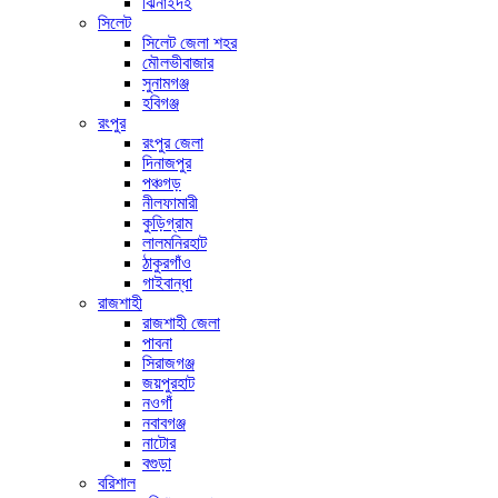
ঝিনাইদহ
সিলেট
সিলেট জেলা শহর
মৌলভীবাজার
সুনামগঞ্জ
হবিগঞ্জ
রংপুর
রংপুর জেলা
দিনাজপুর
পঞ্চগড়
নীলফামারী
কুড়িগ্রাম
লালমনিরহাট
ঠাকুরগাঁও
গাইবান্ধা
রাজশাহী
রাজশাহী জেলা
পাবনা
সিরাজগঞ্জ
জয়পুরহাট
নওগাঁ
নবাবগঞ্জ
নাটোর
বগুড়া
বরিশাল