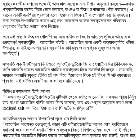
স্বাস্থ্যকর জীবনযাপনের লক্ষ্যেই আজকাল অনেকে নানা উপায় অনুসরণ করছেন—কখনও
খাদ্যতালিকায় কঠোর নিয়ম মেনে চলছেন, কখনও বা বিকল্প উপাদানের খোঁজ করছেন। এ
ধরনের একটি জনপ্রিয় প্রবণতা হলো হিমালয়ান পিংক সল্ট বা গোলাপি লবণের ব্যবহার।
নানা স্বাস্থ্য উপকারিতার কারণে এই লবণ আজকাল অনেক স্বাস্থ্যসচেতন পরিবারের
রান্নাঘরে নিয়মিত জায়গা করে নিয়েছে।
তবে এই লবণের উজ্জ্বল গোলাপি রঙ আর কথিত গুণাগুণের আড়ালে লুকিয়ে আছে এক
গুরুত্বপূর্ণ স্বাস্থ্যঝুঁকি—আয়োডিন ঘাটতি। আয়োডিন হলো একটি অত্যাবশ্যকীয় খনিজ
উপাদান, যা থাইরয়েড গ্রন্থির স্বাভাবিক কার্যক্রম ও সামগ্রিক সুস্থতার জন্য
অপরিহার্য।
সম্প্রতি এক ইনস্টাগ্রাম ভিডিওতে গ্যাস্ট্রোএন্টেরোলজি ও হেপাটোলজির চিকিৎসক ড.
আলি কাজেমি ভারতে আয়োডিন ঘাটতির বাড়বাড়ন্ত নিয়ে সতর্কতা দিয়েছেন। তার দাবি,
সাধারণ আয়োডিনযুক্ত টেবিল সল্ট বাদ দিয়ে হিমালয়ান পিংক সল্ট কিংবা সি সল্ট ব্যবহারের
প্রবণতা এই ঘাটতির একটি বড় কারণ হয়ে দাঁড়িয়েছে।
ভিডিওর ক্যাপশনে তিনি লেখেন—
“একজন গ্যাস্ট্রোএন্টেরোলজিস্টের দৃষ্টিভঙ্গি থেকে বলছি: জানেন কি, একসময় প্রায় নির্মূল
হয়ে যাওয়া আয়োডিন ঘাটতি আবার ফিরে আসছে, আর এর পেছনে অন্যতম কারণ হলো
iodised salt বাদ দিয়ে হিমালয়ান ও সি সল্টের জনপ্রিয়তা?”
আয়োডিনসমৃদ্ধ লবণের উপকারিতা তুলে ধরে তিনি বলেন,
“আয়োডিন অত্যন্ত গুরুত্বপূর্ণ, কারণ এটি থাইরয়েডজনিত অনেক রোগ প্রতিরোধে
সহায়তা করে এবং গর্ভাবস্থায় শিশুর মস্তিষ্ক বিকাশে বিশাল ভূমিকা রাখে। তাই শরীরে
প্রয়োজনীয় আয়োডিন নিশ্চিত করতে আয়োডিনযুক্ত লবণ ব্যবহার করা জরুরি, অথবা মাছ,