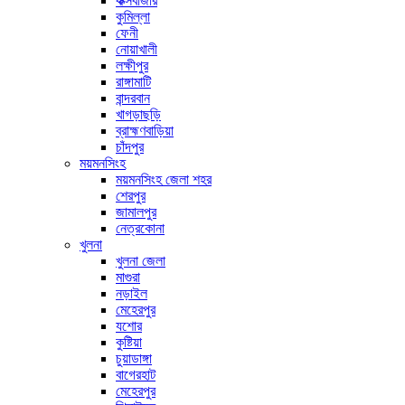
কক্সবাজার
কুমিল্লা
ফেনী
নোয়াখালী
লক্ষীপুর
রাঙ্গামাটি
বান্দরবান
খাগড়াছড়ি
ব্রাহ্মণবাড়িয়া
চাঁদপুর
ময়মনসিংহ
ময়মনসিংহ জেলা শহর
শেরপুর
জামালপুর
নেত্রকোনা
খুলনা
খুলনা জেলা
মাগুরা
নড়াইল
মেহেরপুর
যশোর
কুষ্টিয়া
চুয়াডাঙ্গা
বাগেরহাট
মেহেরপুর