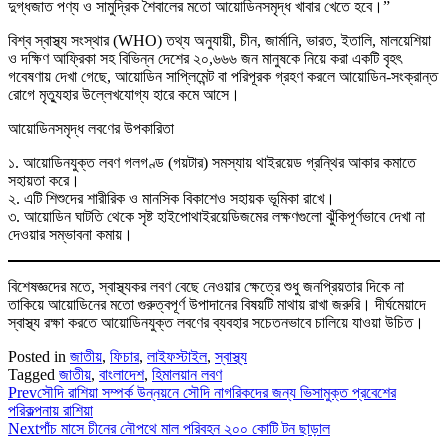
দুগ্ধজাত পণ্য ও সামুদ্রিক শৈবালের মতো আয়োডিনসমৃদ্ধ খাবার খেতে হবে।”
বিশ্ব স্বাস্থ্য সংস্থার (WHO) তথ্য অনুযায়ী, চীন, জার্মানি, ভারত, ইতালি, মালয়েশিয়া
ও দক্ষিণ আফ্রিকা সহ বিভিন্ন দেশের ২০,৬৬৬ জন মানুষকে নিয়ে করা একটি বৃহৎ
গবেষণায় দেখা গেছে, আয়োডিন সাপ্লিমেন্ট বা পরিপূরক গ্রহণ করলে আয়োডিন-সংক্রান্ত
রোগে মৃত্যুহার উল্লেখযোগ্য হারে কমে আসে।
আয়োডিনসমৃদ্ধ লবণের উপকারিতা
১. আয়োডিনযুক্ত লবণ গলগণ্ড (গয়টার) সমস্যায় থাইরয়েড গ্রন্থির আকার কমাতে
সহায়তা করে।
২. এটি শিশুদের শারীরিক ও মানসিক বিকাশেও সহায়ক ভূমিকা রাখে।
৩. আয়োডিন ঘাটতি থেকে সৃষ্ট হাইপোথাইরয়েডিজমের লক্ষণগুলো ঝুঁকিপূর্ণভাবে দেখা না
দেওয়ার সম্ভাবনা কমায়।
বিশেষজ্ঞদের মতে, স্বাস্থ্যকর লবণ বেছে নেওয়ার ক্ষেত্রে শুধু জনপ্রিয়তার দিকে না
তাকিয়ে আয়োডিনের মতো গুরুত্বপূর্ণ উপাদানের বিষয়টি মাথায় রাখা জরুরি। দীর্ঘমেয়াদে
স্বাস্থ্য রক্ষা করতে আয়োডিনযুক্ত লবণের ব্যবহার সচেতনভাবে চালিয়ে যাওয়া উচিত।
Posted in
জাতীয়
,
ফিচার
,
লাইফস্টাইল
,
স্বাস্থ্য
Tagged
জাতীয়
,
বাংলাদেশ
,
হিমালয়ান লবণ
Prev
সৌদি রাশিয়া সম্পর্ক উন্নয়নে সৌদি নাগরিকদের জন্য ভিসামুক্ত প্রবেশের
পরিকল্পনায় রাশিয়া
Next
পাঁচ মাসে চীনের নৌপথে মাল পরিবহন ২০০ কোটি টন ছাড়াল