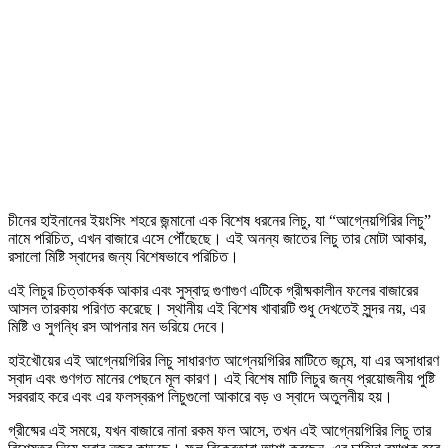
চীনের হাইনানের ইয়ংসিং শহরে জন্মানো এক বিশেষ ধরনের লিচু, যা “আগ্নেয়গিরির লিচু”
নামে পরিচিত, এখন বাজারে এসে পৌঁছেছে। এই অনন্য জাতের লিচু তার মোটা আকার,
রসালো মিষ্টি স্বাদের জন্য বিশেষভাবে পরিচিত।
এই লিচুর চিত্তাকর্ষক আকার এবং সুস্বাদু গুণাগুণ এটিকে গ্রীষ্মকালীন ফলের বাজারের
আসল তারকায় পরিণত করেছে। স্থানীয় এই বিশেষ খাবারটি শুধু দেখতেই সুন্দর নয়, এর
মিষ্টি ও সুগন্ধি রস আপনার মন ভরিয়ে দেবে।
হাইখৌয়ের এই আগ্নেয়গিরির লিচু সাধারণত আগ্নেয়গিরির মাটিতে জন্মে, যা এর অসাধারণ
স্বাদ এবং গুণগত মানের পেছনে মূল কারণ। এই বিশেষ মাটি লিচুর জন্য প্রয়োজনীয় পুষ্টি
সরবরাহ করে এবং এর ফলস্বরূপ লিচুগুলো আকারে বড় ও স্বাদে অতুলনীয় হয়।
গ্রীষ্মের এই সময়ে, যখন বাজারে নানা রকম ফল আসে, তখন এই আগ্নেয়গিরির লিচু তার