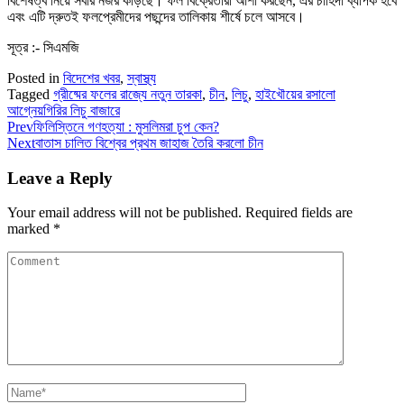
বিশেষত্ব নিয়ে সবার নজর কাড়ছে। ফল বিক্রেতারা আশা করছেন, এর চাহিদা ব্যাপক হবে
এবং এটি দ্রুতই ফলপ্রেমীদের পছন্দের তালিকায় শীর্ষে চলে আসবে।
সূত্র :- সিএমজি
Posted in
বিদেশের খবর
,
স্বাস্থ্য
Tagged
গ্রীষ্মের ফলের রাজ্যে নতুন তারকা
,
চীন
,
লিচু
,
হাইখৌয়ের রসালো
আগ্নেয়গিরির লিচু বাজারে
Prev
ফিলিস্তিনে গণহত্যা : মুসলিমরা চুপ কেন?
Next
বাতাস চালিত বিশ্বের প্রথম জাহাজ তৈরি করলো চীন
Leave a Reply
Your email address will not be published.
Required fields are
marked
*