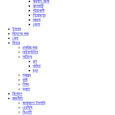
বরিশাল জেলা
ঝালকাঠি
পটুয়াখালী
পিরোজপুর
বরগুনা
ভোলা
ইসলাম
বিদেশের খবর
খেলা
ফিচার
চাকরির খবর
লাইফস্টাইল
সাহিত্য
গল্প
কবিতা
ছড়া
স্বাস্থ্য
কৃষি
শিক্ষা
ভ্রমণ
বিনোদন
রাজনীতি
জামায়াতে ইসলামি
এনসিপি
বিএনপি