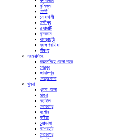
কক্সবাজার
কুমিল্লা
ফেনী
নোয়াখালী
লক্ষীপুর
রাঙ্গামাটি
বান্দরবান
খাগড়াছড়ি
ব্রাহ্মণবাড়িয়া
চাঁদপুর
ময়মনসিংহ
ময়মনসিংহ জেলা শহর
শেরপুর
জামালপুর
নেত্রকোনা
খুলনা
খুলনা জেলা
মাগুরা
নড়াইল
মেহেরপুর
যশোর
কুষ্টিয়া
চুয়াডাঙ্গা
বাগেরহাট
মেহেরপুর