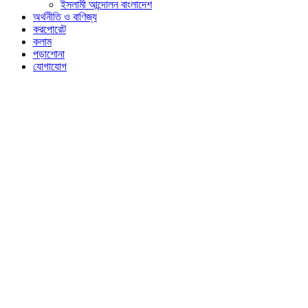
ইসলামী আন্দোলন বাংলাদেশ
অর্থনীতি ও বাণিজ্য
করপোরেট
কলাম
পড়াশোনা
যোগাযোগ