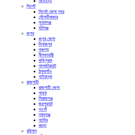
ঝিনাইদহ
সিলেট
সিলেট জেলা শহর
মৌলভীবাজার
সুনামগঞ্জ
হবিগঞ্জ
রংপুর
রংপুর জেলা
দিনাজপুর
পঞ্চগড়
নীলফামারী
কুড়িগ্রাম
লালমনিরহাট
ঠাকুরগাঁও
গাইবান্ধা
রাজশাহী
রাজশাহী জেলা
পাবনা
সিরাজগঞ্জ
জয়পুরহাট
নওগাঁ
নবাবগঞ্জ
নাটোর
বগুড়া
বরিশাল