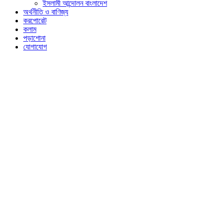
ইসলামী আন্দোলন বাংলাদেশ
অর্থনীতি ও বাণিজ্য
করপোরেট
কলাম
পড়াশোনা
যোগাযোগ