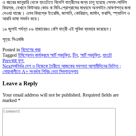
এ বছরের জানুয়ারি থেকে হাংচৌতে বিদেশি যাত্রীদের জন্য চালু হয়েছে সেলফ-সার্ভিস
কিয়স্ক, যেখানে কিউআর কোড বা মিনি-প্রোগ্রামের মাধ্যমে অনলাইন ঘোষণাপত্র জমা
দেওয়া যাচ্ছে। এসব কিয়স্কে ইংরেজি, জাপানি, কোরিয়ান, জার্মান, ফরাসি, স্প্যানিশ ও
আরবি ভাষা সমর্থন করে।
১৬ জুলাই পর্যন্ত ৮৬ হাজারেরও বেশি যাত্রী এই সুবিধা ব্যবহার করেছেন।
সূত্র: সিএমজি
Posted in
বিদেশের খবর
Tagged
ইমিগ্রেশন কার্যক্রমে স্মার্ট প্রযুক্তি
,
চীন
,
স্মার্ট প্রযুক্তি
,
হাংচৌ
Prev
ঝরা ফুল
Next
স্বনির্ভর দেশ ও নিজেকে তৈরীতে আজকের সফলতা আগামীদিনের ভিত্তি ;
নোয়াখালীতে A+ সংবর্ধনা শিবির নেতা সিবগাতুল্লাহ
Leave a Reply
Your email address will not be published.
Required fields are
marked
*