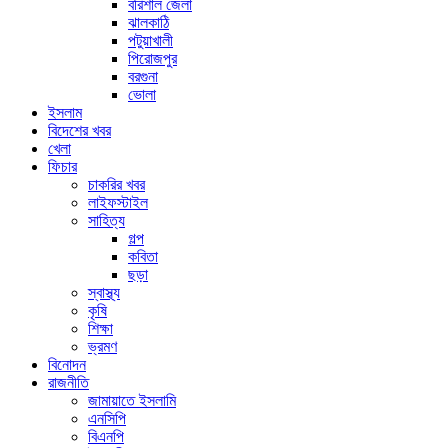
বরিশাল জেলা
ঝালকাঠি
পটুয়াখালী
পিরোজপুর
বরগুনা
ভোলা
ইসলাম
বিদেশের খবর
খেলা
ফিচার
চাকরির খবর
লাইফস্টাইল
সাহিত্য
গল্প
কবিতা
ছড়া
স্বাস্থ্য
কৃষি
শিক্ষা
ভ্রমণ
বিনোদন
রাজনীতি
জামায়াতে ইসলামি
এনসিপি
বিএনপি