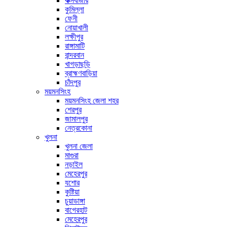
কক্সবাজার
কুমিল্লা
ফেনী
নোয়াখালী
লক্ষীপুর
রাঙ্গামাটি
বান্দরবান
খাগড়াছড়ি
ব্রাহ্মণবাড়িয়া
চাঁদপুর
ময়মনসিংহ
ময়মনসিংহ জেলা শহর
শেরপুর
জামালপুর
নেত্রকোনা
খুলনা
খুলনা জেলা
মাগুরা
নড়াইল
মেহেরপুর
যশোর
কুষ্টিয়া
চুয়াডাঙ্গা
বাগেরহাট
মেহেরপুর