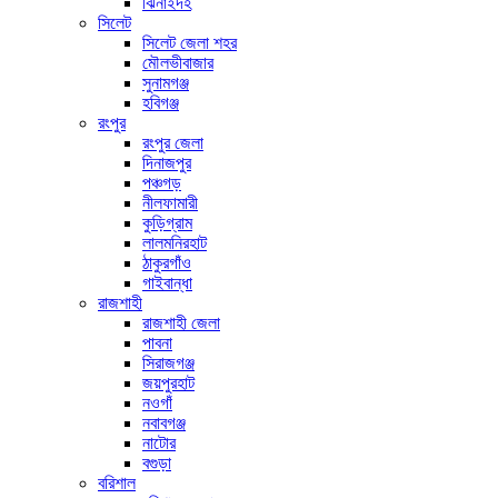
ঝিনাইদহ
সিলেট
সিলেট জেলা শহর
মৌলভীবাজার
সুনামগঞ্জ
হবিগঞ্জ
রংপুর
রংপুর জেলা
দিনাজপুর
পঞ্চগড়
নীলফামারী
কুড়িগ্রাম
লালমনিরহাট
ঠাকুরগাঁও
গাইবান্ধা
রাজশাহী
রাজশাহী জেলা
পাবনা
সিরাজগঞ্জ
জয়পুরহাট
নওগাঁ
নবাবগঞ্জ
নাটোর
বগুড়া
বরিশাল