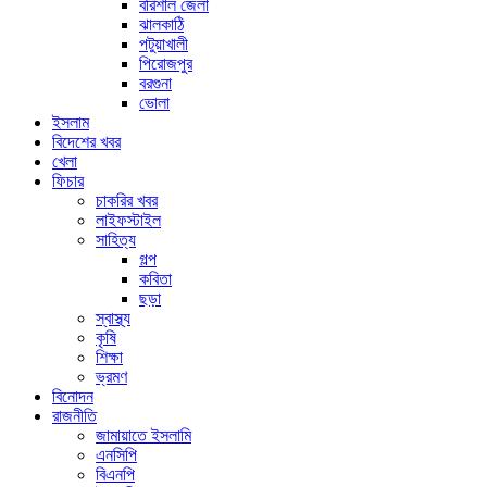
বরিশাল জেলা
ঝালকাঠি
পটুয়াখালী
পিরোজপুর
বরগুনা
ভোলা
ইসলাম
বিদেশের খবর
খেলা
ফিচার
চাকরির খবর
লাইফস্টাইল
সাহিত্য
গল্প
কবিতা
ছড়া
স্বাস্থ্য
কৃষি
শিক্ষা
ভ্রমণ
বিনোদন
রাজনীতি
জামায়াতে ইসলামি
এনসিপি
বিএনপি