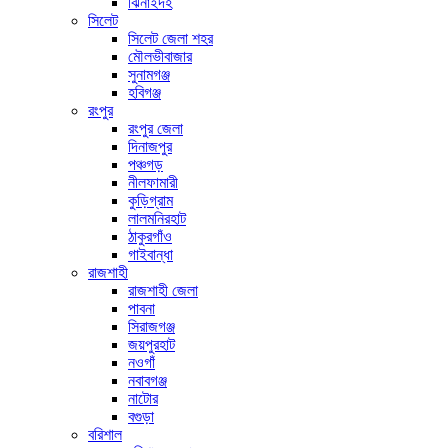
ঝিনাইদহ
সিলেট
সিলেট জেলা শহর
মৌলভীবাজার
সুনামগঞ্জ
হবিগঞ্জ
রংপুর
রংপুর জেলা
দিনাজপুর
পঞ্চগড়
নীলফামারী
কুড়িগ্রাম
লালমনিরহাট
ঠাকুরগাঁও
গাইবান্ধা
রাজশাহী
রাজশাহী জেলা
পাবনা
সিরাজগঞ্জ
জয়পুরহাট
নওগাঁ
নবাবগঞ্জ
নাটোর
বগুড়া
বরিশাল