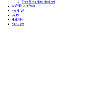
ইসলামী আন্দোলন বাংলাদেশ
অর্থনীতি ও বাণিজ্য
করপোরেট
কলাম
পড়াশোনা
যোগাযোগ