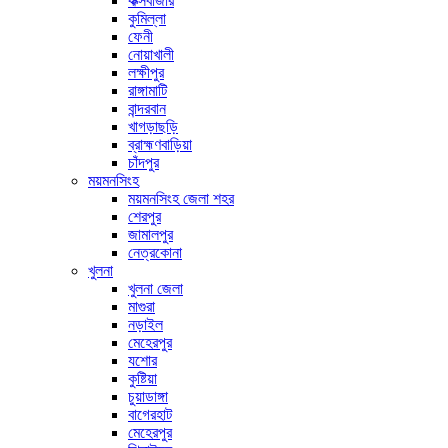
কক্সবাজার
কুমিল্লা
ফেনী
নোয়াখালী
লক্ষীপুর
রাঙ্গামাটি
বান্দরবান
খাগড়াছড়ি
ব্রাহ্মণবাড়িয়া
চাঁদপুর
ময়মনসিংহ
ময়মনসিংহ জেলা শহর
শেরপুর
জামালপুর
নেত্রকোনা
খুলনা
খুলনা জেলা
মাগুরা
নড়াইল
মেহেরপুর
যশোর
কুষ্টিয়া
চুয়াডাঙ্গা
বাগেরহাট
মেহেরপুর