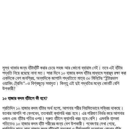
সুস্থ থাকার জন্য হাঁটাহাঁটি করার চেয়ে সহজ আর কোনো ব্যায়াম নেই। তবে এই হাঁটার
পদ্ধতি নিয়ে রয়েছে নানা মত। সারা দিনে ১০ হাজার কদম হাঁটার মাধ্যমে স্বাস্থ্য রক্ষা করা
একদিকে বেশ জনপ্রিয়, অন্যদিকে জাপানি পদ্ধতিতে মাত্র ৩০ মিনিটের “ইন্টারভাল
ওয়াকিং ট্রেনিং”–ও বিশ্বজুড়ে সমাদৃত। কিন্তু এই দুই পদ্ধতির মধ্যে কোনটি বেশি
উপকারী?
১০ হাজার কদম হাঁটালে কী হবে?
প্রতিদিন ১০ হাজার কদম হাঁটার অর্থ হলো, আপনার শরীর নিয়মিতভাবে সক্রিয় থাকছে।
যতবার আপনি পা ফেলবেন, ততবারই ক্যালরি খরচ হবে। এর পরিমাণ নির্ভর করে আপনার
ওজন এবং হাঁটার গতির ওপর। দ্রুত হাঁটলে ক্যালরি খরচ হবে বেশি। এমনকি হালকা
গতিতেও ১০ হাজার কদম হাঁটা শরীরের জন্য বেশ উপকারী। গবেষণায় দেখা গেছে,
প্রতিদিন সাড়ে সাত হাজার কদম হাঁটলেই হৃদরোগ ও দীর্ঘমেয়াদি অন্যান্য রোগের ঝুঁকি