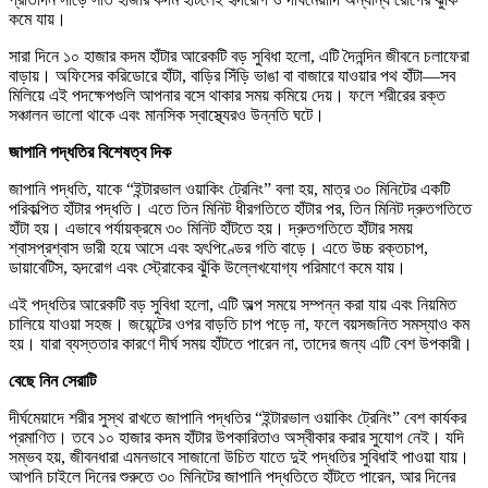
কমে যায়।
সারা দিনে ১০ হাজার কদম হাঁটার আরেকটি বড় সুবিধা হলো, এটি দৈনন্দিন জীবনে চলাফেরা
বাড়ায়। অফিসের করিডোরে হাঁটা, বাড়ির সিঁড়ি ভাঙা বা বাজারে যাওয়ার পথ হাঁটা—সব
মিলিয়ে এই পদক্ষেপগুলি আপনার বসে থাকার সময় কমিয়ে দেয়। ফলে শরীরের রক্ত
সঞ্চালন ভালো থাকে এবং মানসিক স্বাস্থ্যেরও উন্নতি ঘটে।
জাপানি পদ্ধতির বিশেষত্ব দিক
জাপানি পদ্ধতি, যাকে “ইন্টারভাল ওয়াকিং ট্রেনিং” বলা হয়, মাত্র ৩০ মিনিটের একটি
পরিকল্পিত হাঁটার পদ্ধতি। এতে তিন মিনিট ধীরগতিতে হাঁটার পর, তিন মিনিট দ্রুতগতিতে
হাঁটা হয়। এভাবে পর্যায়ক্রমে ৩০ মিনিট হাঁটতে হয়। দ্রুতগতিতে হাঁটার সময়
শ্বাসপ্রশ্বাস ভারী হয়ে আসে এবং হৃৎপিণ্ডের গতি বাড়ে। এতে উচ্চ রক্তচাপ,
ডায়াবেটিস, হৃদরোগ এবং স্ট্রোকের ঝুঁকি উল্লেখযোগ্য পরিমাণে কমে যায়।
এই পদ্ধতির আরেকটি বড় সুবিধা হলো, এটি অল্প সময়ে সম্পন্ন করা যায় এবং নিয়মিত
চালিয়ে যাওয়া সহজ। জয়েন্টের ওপর বাড়তি চাপ পড়ে না, ফলে বয়সজনিত সমস্যাও কম
হয়। যারা ব্যস্ততার কারণে দীর্ঘ সময় হাঁটতে পারেন না, তাদের জন্য এটি বেশ উপকারী।
বেছে নিন সেরাটি
দীর্ঘমেয়াদে শরীর সুস্থ রাখতে জাপানি পদ্ধতির “ইন্টারভাল ওয়াকিং ট্রেনিং” বেশ কার্যকর
প্রমাণিত। তবে ১০ হাজার কদম হাঁটার উপকারিতাও অস্বীকার করার সুযোগ নেই। যদি
সম্ভব হয়, জীবনধারা এমনভাবে সাজানো উচিত যাতে দুই পদ্ধতির সুবিধাই পাওয়া যায়।
আপনি চাইলে দিনের শুরুতে ৩০ মিনিটের জাপানি পদ্ধতিতে হাঁটতে পারেন, আর দিনের