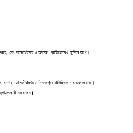
তে পারে, এবং আলঝেইমার ও হৃদরোগ প্রতিরোধেও ভূমিকা রাখে।
াল, যশোর, মৌলভীবাজার ও দিনাজপুরে বাণিজ্যিক চাষ শুরু হয়েছে।
ির যুগান্তকারী সংযোজন।