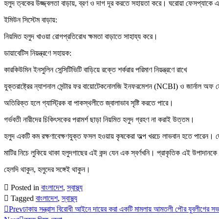
হলুদ ত্বকের উজ্জ্বলতা বাড়ায়, ব্রণ ও দাগ দূর করতে সহায়তা করে। ঘরোয়া ফেসপ্যাকে এ
ইমিউন সিস্টেম বাড়ায়:
নিয়মিত হলুদ খাওয়া রোগপ্রতিরোধ ক্ষমতা বাড়াতে সাহায্য করে।
ডায়াবেটিস নিয়ন্ত্রণে সহায়ক:
কারকিউমিন ইনসুলিন সেন্সিটিভিটি বাড়িয়ে রক্তে শর্করার পরিমাণ নিয়ন্ত্রণে রাখে
যুক্তরাষ্ট্রের ন্যাশনাল সেন্টার ফর বায়োটেকনোলজি ইনফরমেশন (NCBI) ও জার্নাল অফ 
অতিরিক্ত হলে গ্যাস্ট্রিক বা পাকস্থলীতে জ্বালাভাব সৃষ্টি করতে পারে।
গর্ভবতী নারীদের চিকিৎসকের পরামর্শ ছাড়া নিয়মিত হলুদ গ্রহণ না করাই উত্তম।
হলুদ একটি কম রক্ষণাবেক্ষণযুক্ত ফসল হওয়ায় কৃষকেরা অল্প খরচে লাভবান হতে পারেন। দে
মাটির নিচে লুকিয়ে থাকা হলুদগাছের এই কন্দ যেন এক স্বর্ণখনি। প্রাকৃতিক এই উপাদানকে 
হেলদি থাকুন, হলুদের সঙ্গেই থাকুন।
Posted in
বাংলাদেশ
,
স্বাস্থ্য
Tagged
বাংলাদেশ
,
স্বাস্থ্য
Prev
ঢাকায় সন্ত্রাস বিরোধী আইনে দায়ের করা একটি মামলায় আমতলী পৌর যুবলীগের স