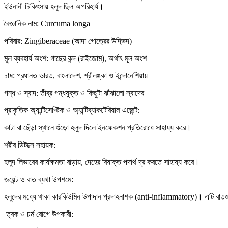
ইউনানী চিকিৎসায় হলুদ ছিল অপরিহার্য।
বৈজ্ঞানিক নাম: Curcuma longa
পরিবার: Zingiberaceae (আদা গোত্রের উদ্ভিদ)
মূল ব্যবহার্য অংশ: গাছের কন্দ (রাইজোম), অর্থাৎ মূল অংশ
চাষ: প্রধানত ভারত, বাংলাদেশ, শ্রীলঙ্কা ও ইন্দোনেশিয়ায়
গন্ধ ও স্বাদ: তীব্র গন্ধযুক্ত ও কিছুটা ঝাঁঝালো স্বাদের
প্রাকৃতিক অ্যান্টিসেপ্টিক ও অ্যান্টিব্যাকটেরিয়াল এজেন্ট:
কাটা বা ছেঁড়া স্থানে গুঁড়ো হলুদ দিলে ইনফেকশন প্রতিরোধে সাহায্য করে।
শরীর ডিটক্সে সহায়ক:
হলুদ লিভারের কার্যক্ষমতা বাড়ায়, দেহের বিষাক্ত পদার্থ দূর করতে সাহায্য করে।
জয়েন্ট ও বাত ব্যথা উপশমে:
হলুদের মধ্যে থাকা কারকিউমিন উপাদান প্রদাহনাশক (anti-inflammatory)। এটি বাতজনি
ত্বক ও চর্ম রোগে উপকারী: