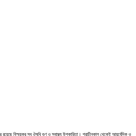
েছে বিস্ময়কর সব ঔষধি গুণ ও স্বাস্থ্য উপকারিতা। প্রাচীনকাল থেকেই আয়ুর্বেদিক ও