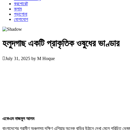
করপোরেট
কলাম
পড়াশোনা
যোগাযোগ
হলুদগাছ একটি প্রাকৃতিক ওষুধের ভাণ্ডার
July 31, 2025
by
M Hoque
একেএম নাজমুল আলম
বাংলাদেশের গ্রামীণ অঞ্চলসহ দক্ষিণ এশিয়ার অনেক বাড়ির উঠানে দেখা মেলে পরিচিত ভে