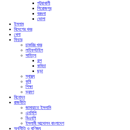
পটুয়াখালী
পিরোজপুর
বরগুনা
ভোলা
ইসলাম
বিদেশের খবর
খেলা
ফিচার
চাকরির খবর
লাইফস্টাইল
সাহিত্য
গল্প
কবিতা
ছড়া
স্বাস্থ্য
কৃষি
শিক্ষা
ভ্রমণ
বিনোদন
রাজনীতি
জামায়াতে ইসলামি
এনসিপি
বিএনপি
ইসলামী আন্দোলন বাংলাদেশ
অর্থনীতি ও বাণিজ্য