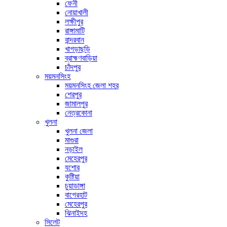
ফেনী
নোয়াখালী
লক্ষীপুর
রাঙ্গামাটি
বান্দরবান
খাগড়াছড়ি
ব্রাহ্মণবাড়িয়া
চাঁদপুর
ময়মনসিংহ
ময়মনসিংহ জেলা শহর
শেরপুর
জামালপুর
নেত্রকোনা
খুলনা
খুলনা জেলা
মাগুরা
নড়াইল
মেহেরপুর
যশোর
কুষ্টিয়া
চুয়াডাঙ্গা
বাগেরহাট
মেহেরপুর
ঝিনাইদহ
সিলেট