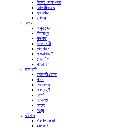
সিলেট জেলা শহর
মৌলভীবাজার
সুনামগঞ্জ
হবিগঞ্জ
রংপুর
রংপুর জেলা
দিনাজপুর
পঞ্চগড়
নীলফামারী
কুড়িগ্রাম
লালমনিরহাট
ঠাকুরগাঁও
গাইবান্ধা
রাজশাহী
রাজশাহী জেলা
পাবনা
সিরাজগঞ্জ
জয়পুরহাট
নওগাঁ
নবাবগঞ্জ
নাটোর
বগুড়া
বরিশাল
বরিশাল জেলা
ঝালকাঠি