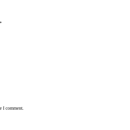
*
me I comment.