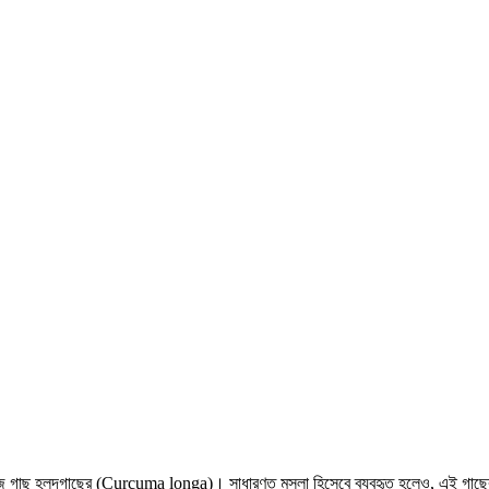
ষজ গাছ হলুদগাছের (Curcuma longa)। সাধারণত মসলা হিসেবে ব্যবহৃত হলেও, এই গাছের রয়