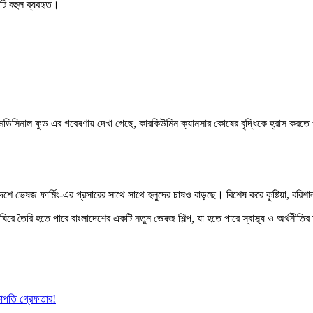
টি বহুল ব্যবহৃত।
মেডিসিনাল ফুড এর গবেষণায় দেখা গেছে, কারকিউমিন ক্যানসার কোষের বৃদ্ধিকে হ্রাস কর
শে ভেষজ ফার্মিং-এর প্রসারের সাথে সাথে হলুদের চাষও বাড়ছে। বিশেষ করে কুষ্টিয়া, বরিশ
ঘিরে তৈরি হতে পারে বাংলাদেশের একটি নতুন ভেষজ শিল্প, যা হতে পারে স্বাস্থ্য ও অর্থনীত
ভাপতি গ্রেফতার!