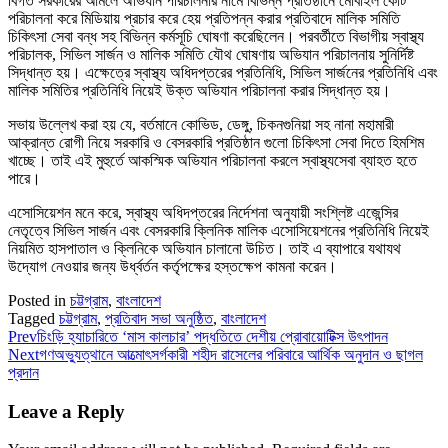
বিগত সরকারের আমলে অভিযান পরিচালনার নামে বিভিন্ন প্রতিষ্ঠানে মোবাইল কোর্ট
পরিচালনা করে মিডিয়ায় প্রচার করে হেয় প্রতিপন্ন করার প্রতিবাদে মালিক সমিতি
চিকিৎসা সেবা বন্ধ সহ বিভিন্ন কর্মসূচি ঘোষণা করেছিলেন। পরবর্তীতে বিভাগীয় স্বাস্থ্য
পরিচালক, সিভিল সার্জন ও মালিক সমিতি যৌথ ঘোষণায় অভিযান পরিচালনায় সুনির্দিষ্ট
সিদ্ধান্ত হয়। এক্ষেত্রে স্বাস্থ্য অধিদপ্তরের প্রতিনিধি, সিভিল সার্জনের প্রতিনিধি এবং
মালিক সমিতির প্রতিনিধি নিয়েই উক্ত অভিযান পরিচালনা করার সিদ্ধান্ত হয়।
সভায় উল্লেখ করা হয় যে, বর্তমানে কোভিড, ডেঙ্গু, চিকনগুনিয়া সহ নানা মহামারী
আক্রান্ত রোগী নিয়ে সরকারি ও বেসরকারি প্রতিষ্ঠান গুলো চিকিৎসা সেবা দিতে হিমশিম
খাচ্ছে। তাই এই মুহুর্তে আকস্মিক অভিযান পরিচালনা করলে স্বাস্থ্যসেবা ব্যাহত হতে
পারে।
এসোসিয়েশন মনে করে, স্বাস্থ্য অধিদপ্তরের নির্দেশনা অনুযায়ী সংশ্লিষ্ট এজেন্সির
নেতৃত্বে সিভিল সার্জন এবং বেসরকারি ক্লিনিক মালিক এসোসিয়েশনের প্রতিনিধি নিয়েই
নিয়মিত হাসপাতাল ও ক্লিনিকে অভিযান চালানো উচিত। তাই এ ব্যাপারে যথাযথ
উদ্যোগ নেওয়ার জন্য উর্ধ্বর্তন কর্তৃপক্ষের হস্তক্ষেপ কামনা করেন।
Posted in
চট্টগ্রাম
,
বাংলাদেশ
Tagged
চট্টগ্রাম
,
প্রতিবাদ সভা অনুষ্ঠিত
,
বাংলাদেশ
Prev
চিংড়ি হ্যাচারিতে ‘মাস কালচার’ পদ্ধতিতে দেশীয় প্রোবায়োটিক্স উৎপাদন
Next
গণঅভ্যুত্থানে আত্মোৎসর্গকারী শহীদ রাসেলের পরিবারে আর্থিক অনুদান ও ছাগল
প্রদান
Leave a Reply