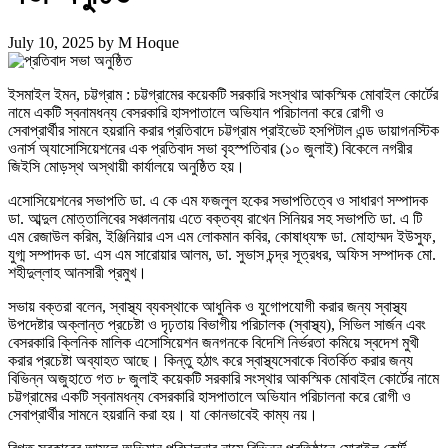
July 10, 2025
by
M Hoque
ইসমাইল ইমন, চট্টগ্রাম : চট্টগ্রামের কয়েকটি সরকারি সংস্থার আকস্মিক মোবাইল কোর্টের
নামে একটি স্বনামধন্য বেসরকারি হাসপাতালে অভিযান পরিচালনা করে রোগী ও
সেবাপ্রার্থীর সামনে হয়রানি করার প্রতিবাদে চট্টগ্রাম প্রাইভেট হসপিটাল এন্ড ডায়াগনস্টিক
ওনার্স অ্যাসোসিয়েশনের এক প্রতিবাদ সভা বৃহস্পতিবার (১০ জুলাই) বিকেলে নগরীর
জিইসি মোড়স্থ অস্থায়ী কার্যালয়ে অনুষ্ঠিত হয়।
এসোসিয়েশনের সভাপতি ডা. এ কে এম ফজলুল হকের সভাপতিত্বে ও সাধারণ সম্পাদক
ডা. আব্দুল মোত্তালিবের সঞ্চালনায় এতে বক্তব্য রাখেন সিনিয়র সহ সভাপতি ডা. এ টি
এম রেজাউল করিম, ইঞ্জিনিয়ার এস এম লোকমান কবির, কোষাধ্যক্ষ ডা. মোহাম্মদ ইউসুফ,
যুগ্ম সম্পাদক ডা. এস এম সারোয়ার আলম, ডা. সুভাস চন্দ্র সূত্রধর, অফিস সম্পাদক মো.
শহীদুল্লাহ আনসারী প্রমুখ।
সভায় বক্তরা বলেন, স্বাস্থ্য ব্যবস্থাকে আধুনিক ও যুগোপযোগী করার জন্য স্বাস্থ্য
উপদেষ্টার অক্লান্ত প্রচেষ্টা ও দৃঢ়তায় বিভাগীয় পরিচালক (স্বাস্থ্য), সিভিল সার্জন এবং
বেসরকারি ক্লিনিক মালিক এসোসিয়েশন জনগনকে বিদেশি নির্ভরতা কমিয়ে স্বদেশ মুখী
করার প্রচেষ্টা অব্যাহত আছে। কিন্তু হঠাৎ করে স্বাস্থ্যসেবাকে বিতর্কিত করার জন্য
বিভিন্ন অজুহাতে গত ৮ জুলাই কয়েকটি সরকারি সংস্থার আকস্মিক মোবাইল কোর্টের নামে
চট্টগ্রামের একটি স্বনামধন্য বেসরকারি হাসপাতালে অভিযান পরিচালনা করে রোগী ও
সেবাপ্রার্থীর সামনে হয়রানি করা হয়। যা কোনভাবেই কাম্য নয়।