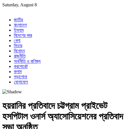
Skip
Saturday, August 8
to
content
জাতীয়
বাংলাদেশ
ইসলাম
বিদেশের খবর
খেলা
ফিচার
বিনোদন
রাজনীতি
অর্থনীতি ও বাণিজ্য
করপোরেট
কলাম
পড়াশোনা
যোগাযোগ
হয়রানির প্রতিবাদে চট্টগ্রাম প্রাইভেট
হসপিটাল ওনার্স অ্যাসোসিয়েশনের প্রতিবাদ
সভা অনুষ্ঠিত