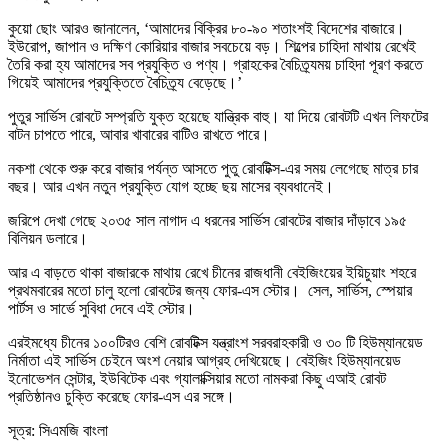
কুয়ো ছোং আরও জানালেন, ‘আমাদের বিক্রির ৮০-৯০ শতাংশই বিদেশের বাজারে।
ইউরোপ, জাপান ও দক্ষিণ কোরিয়ার বাজার সবচেয়ে বড়। শিল্পের চাহিদা মাথায় রেখেই
তৈরি করা হ্য আমাদের সব প্রযুক্তি ও পণ্য। গ্রাহকের বৈচিত্র্যময় চাহিদা পূরণ করতে
গিয়েই আমাদের প্রযুক্তিতে বৈচিত্র্য বেড়েছে।’
পুতুর সার্ভিস রোবটে সম্প্রতি যুক্ত হয়েছে যান্ত্রিক বাহু। যা দিয়ে রোবটটি এখন লিফটের
বাটন চাপতে পারে, আবার খাবারের বাটিও রাখতে পারে।
নকশা থেকে শুরু করে বাজার পর্যন্ত আসতে পুতু রোবটিক্স-এর সময় লেগেছে মাত্র চার
বছর। আর এখন নতুন প্রযুক্তি যোগ হচ্ছে ছয় মাসের ব্যবধানেই।
জরিপে দেখা গেছে ২০৩৫ সাল নাগাদ এ ধরনের সার্ভিস রোবটের বাজার দাঁড়াবে ১৯৫
বিলিয়ন ডলারে।
আর এ বাড়তে থাকা বাজারকে মাথায় রেখে চীনের রাজধানী বেইজিংয়ের ইয়িচুয়াং শহরে
প্রথমবারের মতো চালু হলো রোবটের জন্য ফোর-এস স্টোর। সেল, সার্ভিস, স্পেয়ার
পার্টস ও সার্ভে সুবিধা দেবে এই স্টোর।
এরইমধ্যে চীনের ১০০টিরও বেশি রোবটিক্স যন্ত্রাংশ সরবরাহকারী ও ৩০ টি হিউম্যানয়েড
নির্মাতা এই সার্ভিস চেইনে অংশ নেয়ার আগ্রহ দেখিয়েছে। বেইজিং হিউম্যানয়েড
ইনোভেশন সেন্টার, ইউবিটেক এবং গ্যালাক্সিয়ার মতো নামকরা কিছু এআই রোবট
প্রতিষ্ঠানও চুক্তি করেছে ফোর-এস এর সঙ্গে।
সূত্র: সিএমজি বাংলা