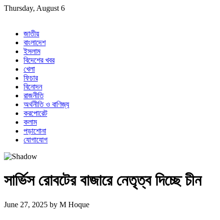
Skip
Thursday, August 6
to
content
জাতীয়
বাংলাদেশ
ইসলাম
বিদেশের খবর
খেলা
ফিচার
বিনোদন
রাজনীতি
অর্থনীতি ও বাণিজ্য
করপোরেট
কলাম
পড়াশোনা
যোগাযোগ
সার্ভিস রোবটের বাজারে নেতৃত্ব দিচ্ছে চীন
June 27, 2025
by
M Hoque