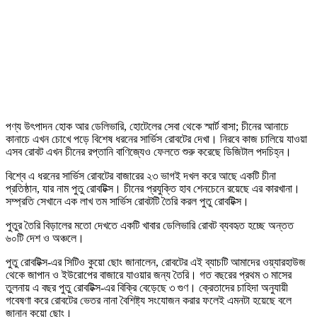
পণ্য উৎপাদন হোক আর ডেলিভারি, হোটেলের সেবা থেকে স্মার্ট বাসা; চীনের আনাচে
কানাচে এখন চোখে পড়ে বিশেষ ধরনের সার্ভিস রোবটের দেখা। নিরবে কাজ চালিয়ে যাওয়া
এসব রোবট এখন চীনের রপ্তানি বাণিজ্যেও ফেলতে শুরু করেছে ডিজিটাল পদচিহ্ন।
বিশ্বে এ ধরনের সার্ভিস রোবটের বাজারের ২৩ ভাগই দখল করে আছে একটি চীনা
প্রতিষ্ঠান, যার নাম পুতু রোবটিক্স। চীনের প্রযুক্তি হাব শেনচেনে রয়েছে এর কারখানা।
সম্প্রতি সেখানে এক লাখ তম সার্ভিস রোবটটি তৈরি করল পুতু রোবটিক্স।
পুতুর তৈরি বিড়ালের মতো দেখতে একটি খাবার ডেলিভারি রোবট ব্যবহৃত হচ্ছে অন্তত
৬০টি দেশ ও অঞ্চলে।
পুতু রোবটিক্স-এর সিটিও কুয়ো ছোং জানালেন, রোবটের এই ব্যাচটি আমাদের ওয়্যারহাউজ
থেকে জাপান ও ইউরোপের বাজারে যাওয়ার জন্য তৈরি। গত বছরের প্রথম ৩ মাসের
তুলনায় এ বছর পুতু রোবটিক্স-এর বিক্রি বেড়েছে ৩ গুণ। ক্রেতাদের চাহিদা অনুযায়ী
গবেষণা করে রোবটের ভেতর নানা বৈশিষ্ট্য সংযোজন করার ফলেই এমনটা হয়েছে বলে
জানান কুয়ো ছোং।