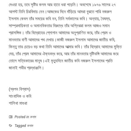
দেওয়া হয়, তবে সৃষ্টির কলম আর হাতে ধরা পড়েনি। অবশেষে
১৯৭৬
সালের ২৭
আগস্ট তিনি চিরবিদায় নেন।আজকের দিনে দাঁড়িয়ে আমরা বুঝতে পারি নজরুল
ইসলাম কেবল তাঁর সময়ের কবি নন, তিনি সর্বকালের কবি। অন্যায়, বৈষম্য,
সাম্প্রদায়িকতা ও অমানবিকতার বিরুদ্ধে তাঁর অগ্নিঝরা কলম আজও সমান
প্রাসঙ্গিক। তাঁর বিদ্রোহের শ্লোগান আমাদের অনুপ্রাণিত করে, তাঁর প্রেম ও
মানবতার বাণী আমাদের পথ দেখায়।কাজী নজরুল ইসলাম আমাদের জাতীয় কবি,
কিন্তু তার চেয়েও বড় কথা তিনি আমাদের আত্মার কবি। তাঁর বিদ্রোহ আমাদের মুক্তি
দেয়, তাঁর প্রেম আমাদের ঐক্যবদ্ধ করে, আর তাঁর মানবতার দৃষ্টিভঙ্গি আমাদের করে
তোলে সত্যিকারের মানুষ।এই মৃত্যুদিনে জাতীয় কবি নজরুল ইসলামের প্রতি
জানাই গভীর শ্রদ্ধাঞ্জলি।
(স্বপন বিশ্বাস)
সাংবাদিক ও কবি
শালিখা মাগুরা
Posted in
কলাম
Tagged
কলাম