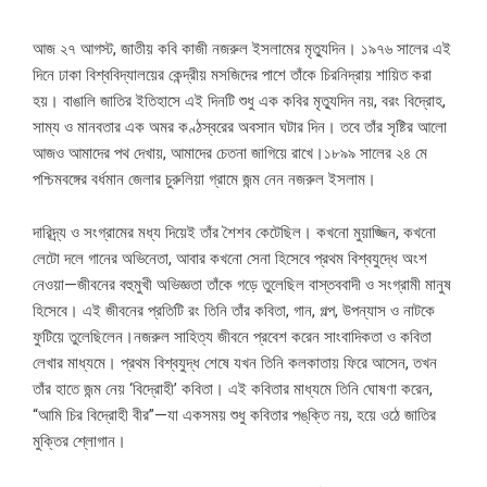
আজ ২৭ আগস্ট, জাতীয় কবি কাজী নজরুল ইসলামের মৃত্যুদিন।
১৯৭৬
সালের এই
দিনে ঢাকা বিশ্ববিদ্যালয়ের কেন্দ্রীয় মসজিদের পাশে তাঁকে চিরনিদ্রায় শায়িত করা
হয়। বাঙালি জাতির ইতিহাসে এই দিনটি শুধু এক কবির মৃত্যুদিন নয়, বরং বিদ্রোহ,
সাম্য ও মানবতার এক অমর কণ্ঠস্বরের অবসান ঘটার দিন। তবে তাঁর সৃষ্টির আলো
আজও আমাদের পথ দেখায়, আমাদের চেতনা জাগিয়ে রাখে।
১৮৯৯
সালের ২৪ মে
পশ্চিমবঙ্গের বর্ধমান জেলার চুরুলিয়া গ্রামে জন্ম নেন নজরুল ইসলাম।
দারিদ্র্য ও সংগ্রামের মধ্য দিয়েই তাঁর শৈশব কেটেছিল। কখনো মুয়াজ্জিন, কখনো
লেটো দলে গানের অভিনেতা, আবার কখনো সেনা হিসেবে প্রথম বিশ্বযুদ্ধে অংশ
নেওয়া—জীবনের বহুমুখী অভিজ্ঞতা তাঁকে গড়ে তুলেছিল বাস্তববাদী ও সংগ্রামী মানুষ
হিসেবে। এই জীবনের প্রতিটি রং তিনি তাঁর কবিতা, গান, গল্প, উপন্যাস ও নাটকে
ফুটিয়ে তুলেছিলেন।নজরুল সাহিত্য জীবনে প্রবেশ করেন সাংবাদিকতা ও কবিতা
লেখার মাধ্যমে। প্রথম বিশ্বযুদ্ধ শেষে যখন তিনি কলকাতায় ফিরে আসেন, তখন
তাঁর হাতে জন্ম নেয় ‘বিদ্রোহী’ কবিতা। এই কবিতার মাধ্যমে তিনি ঘোষণা করেন,
“আমি চির বিদ্রোহী বীর”—যা একসময় শুধু কবিতার পঙ্‌ক্তি নয়, হয়ে ওঠে জাতির
মুক্তির শ্লোগান।