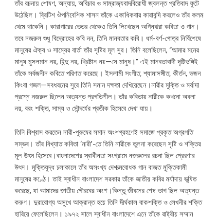
তাঁর রচনায় শোষণ, অন্যায়, অবিচার ও সাম্রাজ্যবাদবিরোধী জ্বলন্ত প্রতিবাদ ফুটে
উঠেছিল। ব্রিটিশ ঔপনিবেশিক শাসন তাঁকে একাধিকবার কারাবন্দি করলেও তাঁর কলম
থেমে থাকেনি। কারাগারের ভেতর থেকেও তিনি লিখেছেন অগ্নিঝরা কবিতা ও গান।
তবে নজরুল শুধু বিদ্রোহের কবি নন, তিনি মানবতার কবি। ধর্ম-বর্ণ-গোত্র নির্বিশেষে
মানুষের ঐক্য ও সাম্যের বার্তা তাঁর সৃষ্টির মূল সুর। তিনি বলেছিলেন, “আমার মনের
মানুষ মুসলমান নয়, হিন্দু নয়, খ্রিষ্টান নয়—সে মানুষ।” এই মানবতাবাদী দৃষ্টিভঙ্গিই
তাঁকে সর্বজনীন কবিতে পরিণত করেছে। ইসলামী সংগীত, শ্যামাসঙ্গীত, কীর্তন, ভজন
কিংবা গজল—সবধরনের সুরে তিনি সমান দক্ষতা দেখিয়েছেন।নারীর মুক্তি ও মর্যাদা
প্রশ্নে নজরুল ছিলেন অত্যন্ত প্রগতিশীল। তাঁর কবিতায় নারীকে কখনো অবলা
নয়, বরং শক্তি, সাম্য ও সৌন্দর্যের প্রতীক হিসেবে দেখা যায়।
তিনি বিশ্বাস করতেন নারী-পুরুষের সমান অংশগ্রহণেই সমাজে প্রকৃত অগ্রগতি
সম্ভব। তাঁর বিখ্যাত কবিতা ‘নারী’-তে তিনি নারীকে তুলনা করেছেন সৃষ্টি ও শক্তির
মূল উৎস হিসেবে।বাংলাদেশের স্বাধীনতা সংগ্রামে নজরুলের রচনা ছিল প্রেরণার
উৎস। মুক্তিযুদ্ধ চলাকালে তাঁর অসংখ্য দেশাত্মবোধক গান বাজত মুক্তিকামী
মানুষের কণ্ঠে। তাই স্বাধীন বাংলাদেশ সরকার তাঁকে জাতীয় কবির মর্যাদায় ভূষিত
করেছে, যা আমাদের জাতীয় গৌরবের অংশ।কিন্তু জীবনের শেষ ভাগ ছিল অত্যন্ত
করুণ। দুরারোগ্য অসুখে আক্রান্ত হয়ে তিনি দীর্ঘকাল বাকশক্তি ও লেখনীর শক্তি
হারিয়ে ফেলেছিলেন।
১৯৭২
সালে স্বাধীন বাংলাদেশে এনে তাঁকে রাষ্ট্রীয় সম্মান