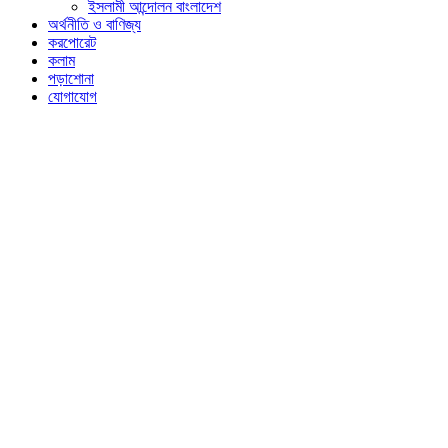
ইসলামী আন্দোলন বাংলাদেশ
অর্থনীতি ও বাণিজ্য
করপোরেট
কলাম
পড়াশোনা
যোগাযোগ