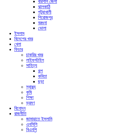
বরিশাল জেলা
ঝালকাঠি
পটুয়াখালী
পিরোজপুর
বরগুনা
ভোলা
ইসলাম
বিদেশের খবর
খেলা
ফিচার
চাকরির খবর
লাইফস্টাইল
সাহিত্য
গল্প
কবিতা
ছড়া
স্বাস্থ্য
কৃষি
শিক্ষা
ভ্রমণ
বিনোদন
রাজনীতি
জামায়াতে ইসলামি
এনসিপি
বিএনপি