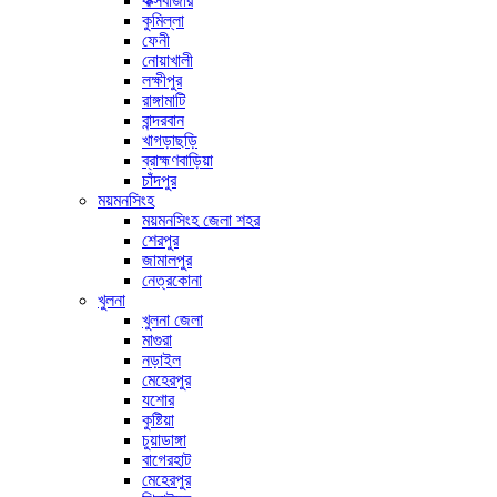
কক্সবাজার
কুমিল্লা
ফেনী
নোয়াখালী
লক্ষীপুর
রাঙ্গামাটি
বান্দরবান
খাগড়াছড়ি
ব্রাহ্মণবাড়িয়া
চাঁদপুর
ময়মনসিংহ
ময়মনসিংহ জেলা শহর
শেরপুর
জামালপুর
নেত্রকোনা
খুলনা
খুলনা জেলা
মাগুরা
নড়াইল
মেহেরপুর
যশোর
কুষ্টিয়া
চুয়াডাঙ্গা
বাগেরহাট
মেহেরপুর