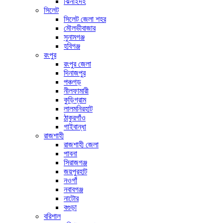
ঝিনাইদহ
সিলেট
সিলেট জেলা শহর
মৌলভীবাজার
সুনামগঞ্জ
হবিগঞ্জ
রংপুর
রংপুর জেলা
দিনাজপুর
পঞ্চগড়
নীলফামারী
কুড়িগ্রাম
লালমনিরহাট
ঠাকুরগাঁও
গাইবান্ধা
রাজশাহী
রাজশাহী জেলা
পাবনা
সিরাজগঞ্জ
জয়পুরহাট
নওগাঁ
নবাবগঞ্জ
নাটোর
বগুড়া
বরিশাল