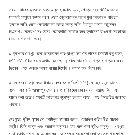
এসময় সাবেক ছাত্রদল নেতা আবুল হাসনাত ডিয়ন, শেরপুর শহর শ্রমিক দলের
সভাপতি মাসুদুর রহমান নয়ন, জেলা স্বেচ্ছাসেবক দলের যুগ্ম আহবায়ক সাইদুল
ইসলাম সানি, জেলা স্বেচ্ছাসেবক দলের সদস্য সচিব নিয়ামুল হাসান আনন্দসহ
বিএনপি ও সহযোগী সংগঠনের নেতাকর্মীরা বিক্ষোভ করে ফ্যাসিস্ট আওয়ামী সরকারের
বিরুদ্ধে স্লোগান দেন।
এ ব্যাপারে শেরপুর জেলা ছাত্রদলের ভারপ্রাপ্ত সভাপতি হাসেম সিদ্দিকী বাবু বলেন,
তিনি জমি বিক্রি করতে এখানে এসেছেন। সাথে তার স্ত্রী ও গাড়িসহ গাড়ির চালকও
ছিলেন। পরে ওনাকে আমরা থানায় দিয়েছি। আমরা তার বিচার চাই।
এ ব্যাপারে শেরপুর সদর থানার ভারপ্রাপ্ত কর্মকর্তা (ওসি) মো. জুবায়দুল আলম
বলেন, তার বাড়ি জামালপুর জেলায়। তার বিরুদ্ধে কোন মামলা রয়েছে কিনা তা
যাচাই করা হচ্ছে। পরবর্তী আইনগত ব্যবস্থা চলমান আছে। পরে বিস্তারিত জানাতে
পারবো।
শেরপুরের পুলিশ সুপার মো. আমিনুল ইসলাম বলেন, “রেজাউল করিম হীরা সাবেক
মন্ত্রী। তিনি বয়ষ্ক এবং বর্তমানে অসুস্থ। তার সঙ্গে থাকা স্ত্রীও অসুস্থ। শেরপুরে
তারা ব্যক্তিগত কাজে এসেছিলেন। এ সময় ছাত্র জনতা জমায়েত হলে পরিস্থিতি