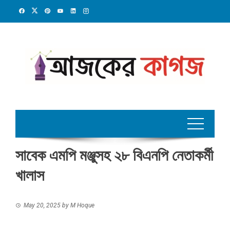
Skip
to
content
সাবেক এমপি মঞ্জুসহ ২৮ বিএনপি নেতাকর্মী
খালাস
May 20, 2025
by
M Hoque