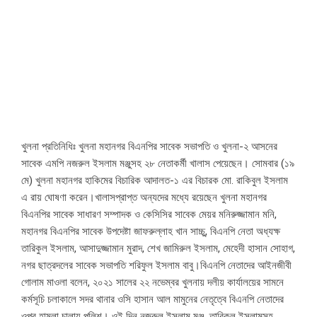
খুলনা প্রতিনিধিঃ খুলনা মহানগর বিএনপির সাবেক সভাপতি ও খুলনা-২ আসনের
সাবেক এমপি নজরুল ইসলাম মঞ্জুসহ ২৮ নেতাকর্মী খালাস পেয়েছেন। সোমবার (১৯
মে) খুলনা মহানগর হাকিমের বিচারিক আদালত-১ এর বিচারক মো. রাকিবুল ইসলাম
এ রায় ঘোষণা করেন।খালাসপ্রাপ্ত অন্যদের মধ্যে রয়েছেন খুলনা মহানগর
বিএনপির সাবেক সাধারণ সম্পাদক ও কেসিসির সাবেক মেয়র মনিরুজ্জামান মনি,
মহানগর বিএনপির সাবেক উপদেষ্টা জাফরুল্লাহ খান সাচ্চু, বিএনপি নেতা অধ্যক্ষ
তারিকুল ইসলাম, আসাদুজ্জামান মুরাদ, শেখ জামিরুল ইসলাম, মেহেদী হাসান সোহাগ,
নগর ছাত্রদলের সাবেক সভাপতি শরিফুল ইসলাম বাবু।বিএনপি নেতাদের আইনজীবী
গোলাম মাওলা বলেন, ২০২১ সালের ২২ নভেম্বর খুলনায় দলীয় কার্যালয়ের সামনে
কর্মসূচি চলাকালে সদর থানার ওসি হাসান আল মামুনের নেতৃত্বে বিএনপি নেতাদের
ওপর হামলা চালায় পুলিশ। ওই দিন নজরুল ইসলাম মঞ্জু, তারিকুল ইসলামসহ