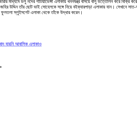
 ইজারার মাধ্যমে ডলু নদের গাটিয়াডেঙ্গা এলাকায় খননযন্ত্র বসিয়ে বালু উত্তোলন করে বিক
জহির উদ্দিন তাঁর ছোট ভাই সোহেলকে সঙ্গে নিয়ে বইক্যারপাড়া এলাকায় যান। সেখানে সা
ের ফুলতলা স্লুইসগেট এলাকা থেকে তাঁকে উদ্ধার করেন।
 বাদ যায়নি আবাসিক এলাকাও
*