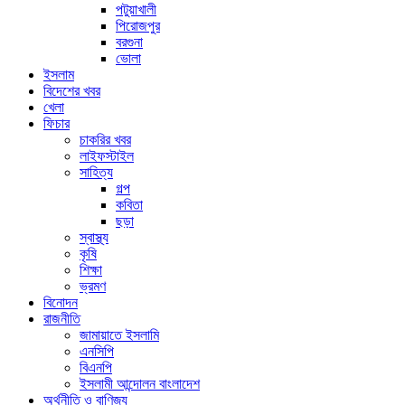
পটুয়াখালী
পিরোজপুর
বরগুনা
ভোলা
ইসলাম
বিদেশের খবর
খেলা
ফিচার
চাকরির খবর
লাইফস্টাইল
সাহিত্য
গল্প
কবিতা
ছড়া
স্বাস্থ্য
কৃষি
শিক্ষা
ভ্রমণ
বিনোদন
রাজনীতি
জামায়াতে ইসলামি
এনসিপি
বিএনপি
ইসলামী আন্দোলন বাংলাদেশ
অর্থনীতি ও বাণিজ্য