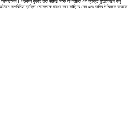
্রি করে আসছিলেন। গতকাল বুধবার রাত নয়টার দিকে অপরিচিত এক ব্যক্তি মুঠোফোনে বালু
ত-আটজন অপরিচিত ব্যক্তি সোহেলকে মারধর করে তাড়িয়ে দেন এবং জহির উদ্দিনকে অজ্ঞাত