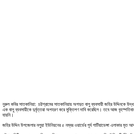
নুরুল কবির সাতকানিয়া: চট্টগ্রামের সাতকানিয়ায় অপহৃত বালু ব্যবসায়ী জহির উদ্দিনকে উদ্
এক বালু ব্যবসায়ীকে দুর্বৃত্তরা অপহরণ করে মুক্তিপণ দাবি করেছিল। তবে আজ বৃহস্পত
যায়নি।
জহির উদ্দিন উপজেলার নলুয়া ইউনিয়নের ৫ নম্বর ওয়ার্ডের পূর্ব গাটিয়াডেঙ্গা এলাকার মৃ