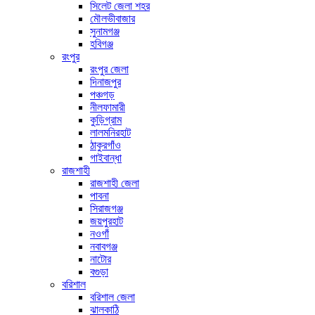
সিলেট জেলা শহর
মৌলভীবাজার
সুনামগঞ্জ
হবিগঞ্জ
রংপুর
রংপুর জেলা
দিনাজপুর
পঞ্চগড়
নীলফামারী
কুড়িগ্রাম
লালমনিরহাট
ঠাকুরগাঁও
গাইবান্ধা
রাজশাহী
রাজশাহী জেলা
পাবনা
সিরাজগঞ্জ
জয়পুরহাট
নওগাঁ
নবাবগঞ্জ
নাটোর
বগুড়া
বরিশাল
বরিশাল জেলা
ঝালকাঠি