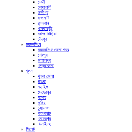
ফেনী
নোয়াখালী
লক্ষীপুর
রাঙ্গামাটি
বান্দরবান
খাগড়াছড়ি
ব্রাহ্মণবাড়িয়া
চাঁদপুর
ময়মনসিংহ
ময়মনসিংহ জেলা শহর
শেরপুর
জামালপুর
নেত্রকোনা
খুলনা
খুলনা জেলা
মাগুরা
নড়াইল
মেহেরপুর
যশোর
কুষ্টিয়া
চুয়াডাঙ্গা
বাগেরহাট
মেহেরপুর
ঝিনাইদহ
সিলেট