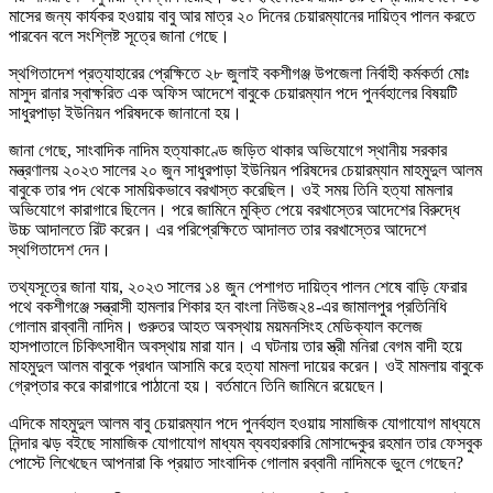
মাসের জন্য কার্যকর হওয়ায় বাবু আর মাত্র ২০ দিনের চেয়ারম্যানের দায়িত্ব পালন করতে
পারবেন বলে সংশ্লিষ্ট সূত্রে জানা গেছে।
স্থগিতাদেশ প্রত্যাহারের প্রেক্ষিতে ২৮ জুলাই বকশীগঞ্জ উপজেলা নির্বাহী কর্মকর্তা মোঃ
মাসুদ রানার স্বাক্ষরিত এক অফিস আদেশে বাবুকে চেয়ারম্যান পদে পুনর্বহালের বিষয়টি
সাধুরপাড়া ইউনিয়ন পরিষদকে জানানো হয়।
জানা গেছে, সাংবাদিক নাদিম হত্যাকাণ্ডে জড়িত থাকার অভিযোগে স্থানীয় সরকার
মন্ত্রণালয় ২০২৩ সালের ২০ জুন সাধুরপাড়া ইউনিয়ন পরিষদের চেয়ারম্যান মাহমুদুল আলম
বাবুকে তার পদ থেকে সাময়িকভাবে বরখাস্ত করেছিল। ওই সময় তিনি হত্যা মামলার
অভিযোগে কারাগারে ছিলেন। পরে জামিনে মুক্তি পেয়ে বরখাস্তের আদেশের বিরুদ্ধে
উচ্চ আদালতে রিট করেন। এর পরিপ্রেক্ষিতে আদালত তার বরখাস্তের আদেশে
স্থগিতাদেশ দেন।
তথ্যসূত্রে জানা যায়, ২০২৩ সালের ১৪ জুন পেশাগত দায়িত্ব পালন শেষে বাড়ি ফেরার
পথে বকশীগঞ্জে সন্ত্রাসী হামলার শিকার হন বাংলা নিউজ২৪-এর জামালপুর প্রতিনিধি
গোলাম রাব্বানী নাদিম। গুরুতর আহত অবস্থায় ময়মনসিংহ মেডিক্যাল কলেজ
হাসপাতালে চিকিৎসাধীন অবস্থায় মারা যান। এ ঘটনায় তার স্ত্রী মনিরা বেগম বাদী হয়ে
মাহমুদুল আলম বাবুকে প্রধান আসামি করে হত্যা মামলা দায়ের করেন। ওই মামলায় বাবুকে
গ্রেপ্তার করে কারাগারে পাঠানো হয়। বর্তমানে তিনি জামিনে রয়েছেন।
এদিকে মাহমুদুল আলম বাবু চেয়ারম্যান পদে পুনর্বহাল হওয়ায় সামাজিক যোগাযোগ মাধ্যমে
নিন্দার ঝড় বইছে সামাজিক যোগাযোগ মাধ্যম ব্যবহারকারি মোসাদ্দেকুর রহমান তার ফেসবুক
পোস্টে লিখেছেন আপনারা কি প্রয়াত সাংবাদিক গোলাম রব্বানী নাদিমকে ভুলে গেছেন?