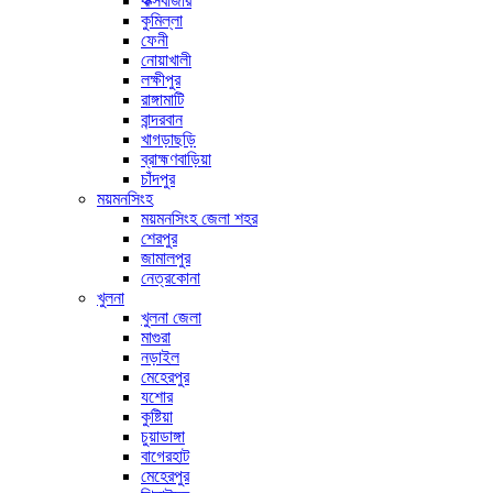
কক্সবাজার
কুমিল্লা
ফেনী
নোয়াখালী
লক্ষীপুর
রাঙ্গামাটি
বান্দরবান
খাগড়াছড়ি
ব্রাহ্মণবাড়িয়া
চাঁদপুর
ময়মনসিংহ
ময়মনসিংহ জেলা শহর
শেরপুর
জামালপুর
নেত্রকোনা
খুলনা
খুলনা জেলা
মাগুরা
নড়াইল
মেহেরপুর
যশোর
কুষ্টিয়া
চুয়াডাঙ্গা
বাগেরহাট
মেহেরপুর