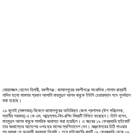
মোয়াজ্জেম হোসেন হিলারী, বকশীগঞ্জ : জামালপুরের বকশীগঞ্জে সাংবাদিক গোলাম রাব্বানী
নাদিম হত্যা মামলার প্রধান আসামি মাহমুদুল আলম বাবুকে ইউপি চেয়ারম্যান পদে পুনর্বহাল
করা হয়েছে।
২৯ জুলাই (মঙ্গলবার) বিকেলে জামালপুরের অতিরিক্ত জেলা প্রশাসক (উপ পরিচালক,
স্থানীয় সরকার) এ কে এম. আব্দুল্লাহ-বিন-রশিদ বিষয়টি নিশ্চিত করেছেন। তিনি বলেন,
মাহমুদুল আলম বাবুকে সাময়িক বরখাস্ত করা হয়েছিল। এ বছরের ১৯ ফেব্রুয়ারি হাইকোর্ট
তার বরখাস্তের আদেশের ওপর ছয় মাসের স্থগিতাদেশ দেন। মন্ত্রণালয়ের চিঠি পাওয়ার
পর আমরা সে অনুযায়ী ব্যবস্থা নিয়েছি। তবে হাইকোর্টের রায়টি ১৯ ফেব্রুয়ারি থেকে ০৬