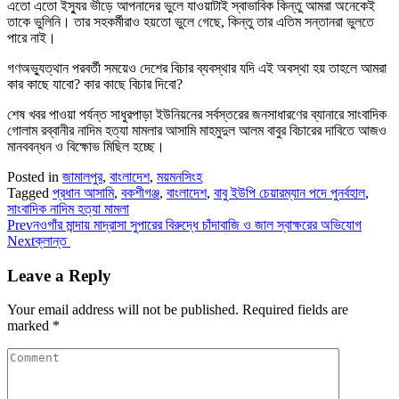
এতো এতো ইস্যু্র ভীড়ে আপনাদের ভুলে যাওয়াটাই স্বাভাবিক কিন্তু আমরা অনেকেই
তাকে ভুলিনি। তার সহকর্মীরাও হয়তো ভুলে গেছে, কিন্তু তার এতিম সন্তানরা ভুলতে
পারে নাই।
গণঅভ্যুত্থান পরবর্তী সময়েও দেশের বিচার ব্যবস্থার যদি এই অবস্থা হয় তাহলে আমরা
কার কাছে যাবো? কার কাছে বিচার দিবো?
শেষ খবর পাওয়া পর্যন্ত সাধুরপাড়া ইউনিয়নের সর্বস্তরের জনসাধারণের ব্যানারে সাংবাদিক
গোলাম রব্বানীর নাদিম হত্যা মামলার আসামি মাহমুদুল আলম বাবুর বিচারের দাবিতে আজও
মানববন্ধন ও বিক্ষোভ মিছিল হচ্ছে।
Posted in
জামালপুর
,
বাংলাদেশ
,
ময়মনসিংহ
Tagged
প্রধান আসামি
,
বকশীগঞ্জ
,
বাংলাদেশ
,
বাবু ইউপি চেয়ারম্যান পদে পুনর্বহাল
,
সাংবাদিক নাদিম হত্যা মামলা
Prev
নওগাঁর মান্দায় মাদ্রাসা সুপারের বিরুদ্ধে চাঁদাবাজি ও জাল স্বাক্ষরের অভিযোগ
Next
ক্লান্ত
Leave a Reply
Your email address will not be published.
Required fields are
marked
*