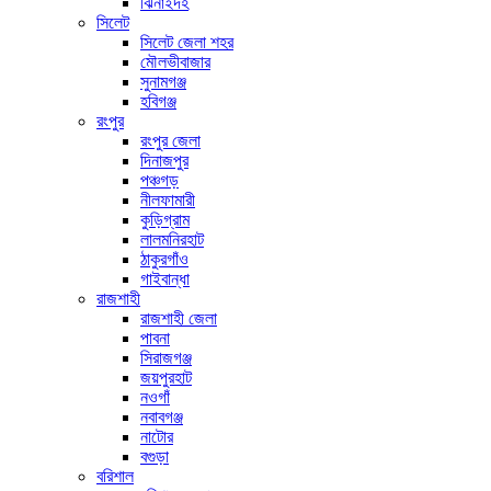
ঝিনাইদহ
সিলেট
সিলেট জেলা শহর
মৌলভীবাজার
সুনামগঞ্জ
হবিগঞ্জ
রংপুর
রংপুর জেলা
দিনাজপুর
পঞ্চগড়
নীলফামারী
কুড়িগ্রাম
লালমনিরহাট
ঠাকুরগাঁও
গাইবান্ধা
রাজশাহী
রাজশাহী জেলা
পাবনা
সিরাজগঞ্জ
জয়পুরহাট
নওগাঁ
নবাবগঞ্জ
নাটোর
বগুড়া
বরিশাল