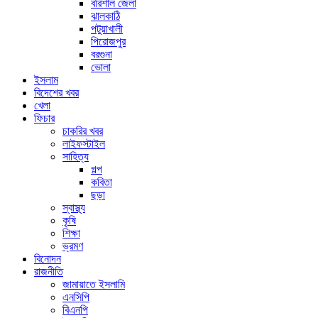
বরিশাল জেলা
ঝালকাঠি
পটুয়াখালী
পিরোজপুর
বরগুনা
ভোলা
ইসলাম
বিদেশের খবর
খেলা
ফিচার
চাকরির খবর
লাইফস্টাইল
সাহিত্য
গল্প
কবিতা
ছড়া
স্বাস্থ্য
কৃষি
শিক্ষা
ভ্রমণ
বিনোদন
রাজনীতি
জামায়াতে ইসলামি
এনসিপি
বিএনপি