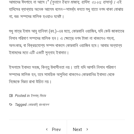
আমাদের ঈদগাহে না আসে।”
(সুনানে ইবনে মাজাহ, হাদিস: ৩১২৩; হাসান)।
এই
হাদিসের ব্যাখ্যায় অনেক আলেম বলেন—সামর্থ্য বলতে শুধু হাতে নগদ থাকা বোঝায়
না; বরং সম্পদের মালিক হওয়াও যথেষ্ট।
শুধু মাত্র ইমাম আবু হানিফা (রহ.)-এর মতে, কোরবানি ওয়াজিব, যদি কেউ জাকাতের
নিসাব পরিমাণ সম্পদের মালিক হন। এ ক্ষেত্রে নগদ টাকা না থাকলেও গহনা,
অলংকার, বা বিক্রয়যোগ্য সম্পদ থাকলে কোরবানি ওয়াজিব হবে। আবার অন্যান্য
ইমামদের মতে এটি একটি সুন্নাহ ইবাদাত।
ইসলামে ইবাদত সহজ, কিন্তু উদাসীনতা নয়। তাই যদি আপনি নিসাব পরিমাণ
সম্পদের মালিক হন, তবে সাময়িক অসুবিধা থাকলেও কোরবানির ইবাদত থেকে
নিজেকে বিরত রাখা উচিত নয়।
Posted in
ইসলাম
,
ফিচার
Tagged
কোরবানি
,
বাংলাদেশ
Prev
Next