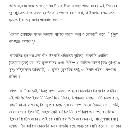
প্রতি বছর জিলহজ মাসে মুসলিম উম্মাহ ঈদুল আজহা পালন করে। এই উৎসবের
কেন্দ্রবিন্দুতে থাকে আল্লাহর উদ্দেশ্যে পশু কোরবানি করা, যা ইসলামের অন্যতম
সুন্নত ইবাদত। মহান আল্লাহ বলেন—
“তোমরা তোমাদের প্রভুর উদ্দেশ্যে সালাত কায়েম করো ও কোরবানি করো।”
(সূরা
কাওসার, আয়াত ২)
কোরবানির মূল শর্তগুলো কী? ইসলামি শরিয়তের দৃষ্টিতে, কোরবানি ওয়াজিব
(অত্যাবশ্যক) হয় সেই মুসলমানের ওপর, যিনি— ১. আকিল-বালেগ (বয়ঃপ্রাপ্ত ও
সুস্থ মস্তিষ্কের অধিকারী), ২. মুকিম (মুসাফির নন), ৩. নিসাব পরিমাণ সম্পদের
মালিক।
হাতে নগদ টাকা নেই, কিন্তু সম্পদ আছে—তাহলে কোরবানির বিষয়ে কি করনীয়।
এই পরিস্থিতিতে ইসলামি চিন্তাবিদ ও ফিকহ বিশেষজ্ঞরা বলছেন: যদি কারও কাছে
নগদ টাকা না-ও থাকে, কিন্তু তার কাছে মূল্যবান সম্পদ থাকে (যেমন: সোনা, জমি,
ব্যবসার পণ্য ইত্যাদি), তাহলে সেই ব্যক্তি নিসাব পরিমাণ ধনসম্পদের মালিক
হিসেবে বিবেচিত হবেন। তাই কোরবানি করা উচিৎ হবে কেন না, রাসুলুল্লাহ (সা.)
বলেছেন:“যে ব্যক্তি কোরবানি করার সামর্থ্য রাখে, অথচ কোরবানি করে না—সে যেন