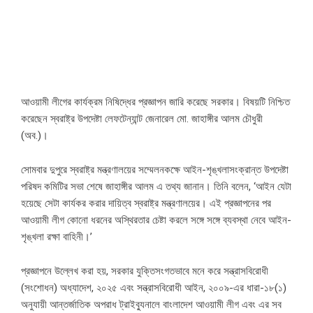
আওয়ামী লীগের কার্যক্রম নিষিদ্ধের প্রজ্ঞাপন জারি করেছে সরকার। বিষয়টি নিশ্চিত
করেছেন স্বরাষ্ট্র উপদেষ্টা লেফটেন্যান্ট জেনারেল মো. জাহাঙ্গীর আলম চৌধুরী
(অব.)।
সোমবার দুপুরে স্বরাষ্ট্র মন্ত্রণালয়ের সম্মেলনকক্ষে আইন-শৃঙ্খলাসংক্রান্ত উপদেষ্টা
পরিষদ কমিটির সভা শেষে জাহাঙ্গীর আলম এ তথ্য জানান। তিনি বলেন, ‘আইন যেটা
হয়েছে সেটা কার্যকর করার দায়িত্ব স্বরাষ্ট্র মন্ত্রণালয়ের। এই প্রজ্ঞাপনের পর
আওয়ামী লীগ কোনো ধরনের অস্থিরতার চেষ্টা করলে সঙ্গে সঙ্গে ব্যবস্থা নেবে আইন-
শৃঙ্খলা রক্ষা বাহিনী।’
প্রজ্ঞাপনে উল্লেখ করা হয়, সরকার যুক্তিসংগতভাবে মনে করে সন্ত্রাসবিরোধী
(সংশোধন) অধ্যাদেশ, ২০২৫ এবং সন্ত্রাসবিরোধী আইন, ২০০৯-এর ধারা-১৮(১)
অনুযায়ী আন্তর্জাতিক অপরাধ ট্রাইব্যুনালে বাংলাদেশ আওয়ামী লীগ এবং এর সব