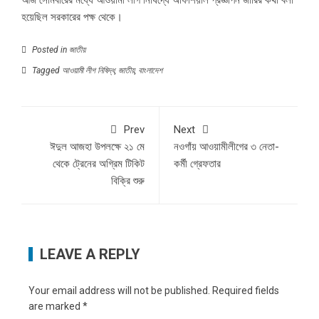
আজ সোমবারের মধ্যে আওয়ামী লীগ নিষিদ্ধে অফিশিয়াল প্রজ্ঞাপন জারির কথা বলা
হয়েছিল সরকারের পক্ষ থেকে।
Posted in
জাতীয়
Tagged
আওয়ামী লীগ নিষিদ্ধ
,
জাতীয়
,
বাংলাদেশ
Prev
Next
ঈদুল আজহা উপলক্ষে ২১ মে
নওগাঁয় আওয়ামীলীগের ৩ নেতা-
থেকে ট্রেনের অগ্রিম টিকিট
কর্মী গ্রেফতার
বিক্রি শুরু
LEAVE A REPLY
Your email address will not be published.
Required fields
are marked
*