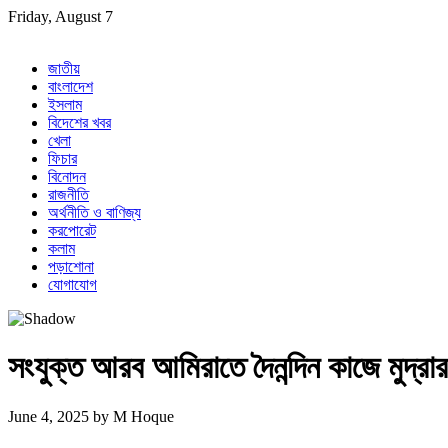
Skip
Friday, August 7
to
content
জাতীয়
বাংলাদেশ
ইসলাম
বিদেশের খবর
খেলা
ফিচার
বিনোদন
রাজনীতি
অর্থনীতি ও বাণিজ্য
করপোরেট
কলাম
পড়াশোনা
যোগাযোগ
সংযুক্ত আরব আমিরাতে দৈনন্দিন কাজে মুদ্রার দ
June 4, 2025
by
M Hoque