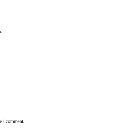
*
me I comment.