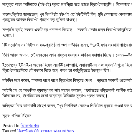
সংযুক্ত আরব আমিরাতে (ইউএই) দ্রুত জনপ্রিয় হয়ে উঠছে ক্রিপ্টোকারেন্সি। বিশেষজ্ঞরা
খাতসংশ্লিষ্টরা জানাচ্ছেন, খুব শিগগিরই ইউএই-তে ইউটিলিটি বিল, মুদি দোকানের কেনাকাট
প্রজন্মের আগ্রহ ক্রিপ্টো গ্রহণে বড় ভূমিকা রাখছে।
সম্প্রতি দুবাই সরকার একটি বড় পদক্ষেপ নিয়েছে—সরকারি সেবার জন্য ক্রিপ্টোকারেন্সিতে প
হয়েছে।
বিট ওয়েসিস এর সিইও ও সহ-প্রতিষ্ঠাতা ওলা দাউদিন বলেন, “দুবাই যখন সরকারি পরিষেবায় ক্রি
তিনি আরও জানান, স্টেবলকয়েন এখন বাস্তব সমস্যার কার্যকর সমাধান দিচ্ছে। যেমন—উচ্চ ম
ইতোমধ্যে ইউএই-র অনেক রিয়েল এস্টেট কোম্পানি, এয়ারলাইনস এবং জ্বালানি খুচরা বিক
ক্রিপ্টোকারেন্সিতে যৌথভাবে দিতে হবে, কারণ তা কর্মচুক্তিতে উল্লেখ ছিল।
দাউদিন মনে করেন, “আমরা ধাপে ধাপে ক্রিপ্টোর বিস্তার দেখব—প্রথমে সরকারি ওয়েবসাইট
আইসিএম এর আঞ্চলিক ব্যবস্থাপক সাই মাহেশ বলছেন, “দুবাইয়ের শক্তিশালী আর্থিক কাঠামো
বিটকয়েন নয়, ইথেরিয়ামের মতো অন্যান্য ডিজিটাল মুদ্রাও গ্রহণ করছে।
ভবিষ্যত নিয়ে আশাবাদী মাহেশ বলেন, “খুব শিগগিরই বেতনও ডিজিটাল মুদ্রায় দেওয়া শুর
সূত্র: খালিজ টাইমস
Posted in
বিদেশের খবর
Tagged
ক্রিপ্টোকারেন্সি
,
সংযুক্ত আরব আমিরাত