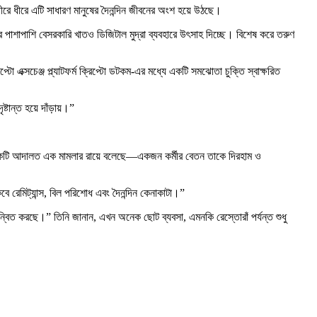
ীরে ধীরে এটি সাধারণ মানুষের দৈনন্দিন জীবনের অংশ হয়ে উঠছে।
র পাশাপাশি বেসরকারি খাতও ডিজিটাল মুদ্রা ব্যবহারে উৎসাহ দিচ্ছে। বিশেষ করে তরুণ
টো এক্সচেঞ্জ প্ল্যাটফর্ম ক্রিপ্টো ডটকম-এর মধ্যে একটি সমঝোতা চুক্তি স্বাক্ষরিত
টান্ত হয়ে দাঁড়ায়।”
ের একটি আদালত এক মামলার রায়ে বলেছে—একজন কর্মীর বেতন তাকে দিরহাম ও
 রেমিট্যান্স, বিল পরিশোধ এবং দৈনন্দিন কেনাকাটা।”
ান্বিত করছে।” তিনি জানান, এখন অনেক ছোট ব্যবসা, এমনকি রেস্তোরাঁ পর্যন্ত শুধু