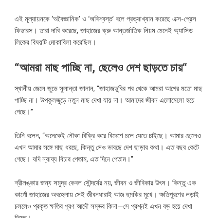
এই মূল্যায়নকে ‘অবৈজ্ঞানিক’ ও ‘অবিশ্বস্ত’ বলে প্রত্যাখ্যান করেছে এক্স-প্রেস
ফিডারস। তারা দাবি করেছে, জাহাজের ক্রু আন্তর্জাতিক নিয়ম মেনেই অ্যাসিড
লিকের বিষয়টি মোকাবিলা করেছিল।
“
আমরা
মাছ
পাচ্ছি
না
,
ছেলেও
দেশ
ছাড়তে
চায়
“
স্থানীয় জেলে জুডে সুলান্তা জানান, “জাহাজডুবির পর থেকে আমরা আগের মতো মাছ
পাচ্ছি না। উপকূলজুড়ে নতুন মাছ দেখা যায় না। আমাদের জীবন এলোমেলো হয়ে
গেছে।”
তিনি বলেন, “অনেকেই নৌকা বিক্রি করে বিদেশে চলে যেতে চাইছে। আমার ছেলেও
এখন আমার সঙ্গে মাছ ধরছে, কিন্তু সেও ভাবছে দেশ ছাড়ার কথা। এত বছর কেটে
গেছে। যদি ন্যায্য বিচার পেতাম, এত দিনে পেতাম।”
শ্রীলঙ্কার জন্য সমুদ্র কেবল সৌন্দর্যের নয়, জীবন ও জীবিকার উৎস। কিন্তু এক
কার্গো জাহাজের অবহেলায় সেই জীবনধারাই আজ হুমকির মুখে। ক্ষতিপূরণের লড়াই
চললেও প্রকৃত ক্ষতির পূরণ আদৌ সম্ভব কিনা—সে প্রশ্নই এখন বড় হয়ে দেখা