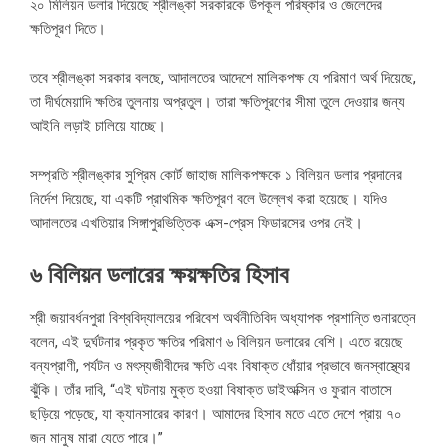
২০ মিলিয়ন ডলার দিয়েছে শ্রীলঙ্কা সরকারকে উপকূল পরিষ্কার ও জেলেদের
ক্ষতিপূরণ দিতে।
তবে শ্রীলঙ্কা সরকার বলছে, আদালতের আদেশে মালিকপক্ষ যে পরিমাণ অর্থ দিয়েছে,
তা দীর্ঘমেয়াদি ক্ষতির তুলনায় অপ্রতুল। তারা ক্ষতিপূরণের সীমা তুলে দেওয়ার জন্য
আইনি লড়াই চালিয়ে যাচ্ছে।
সম্প্রতি শ্রীলঙ্কার সুপ্রিম কোর্ট জাহাজ মালিকপক্ষকে ১ বিলিয়ন ডলার প্রদানের
নির্দেশ দিয়েছে, যা একটি প্রাথমিক ক্ষতিপূরণ বলে উল্লেখ করা হয়েছে। যদিও
আদালতের এখতিয়ার সিঙ্গাপুরভিত্তিক এক্স-প্রেস ফিডারসের ওপর নেই।
৬
বিলিয়ন
ডলারের
ক্ষয়ক্ষতির
হিসাব
শ্রী জয়াবর্ধনপুরা বিশ্ববিদ্যালয়ের পরিবেশ অর্থনীতিবিদ অধ্যাপক প্রশান্তি গুনারত্নে
বলেন, এই দুর্ঘটনার প্রকৃত ক্ষতির পরিমাণ ৬ বিলিয়ন ডলারের বেশি। এতে রয়েছে
বন্যপ্রাণী, পর্যটন ও মৎস্যজীবীদের ক্ষতি এবং বিষাক্ত ধোঁয়ার প্রভাবে জনস্বাস্থ্যের
ঝুঁকি। তাঁর দাবি, “এই ঘটনায় মুক্ত হওয়া বিষাক্ত ডাইঅক্সিন ও ফুরান বাতাসে
ছড়িয়ে পড়েছে, যা ক্যানসারের কারণ। আমাদের হিসাব মতে এতে দেশে প্রায় ৭০
জন মানুষ মারা যেতে পারে।”