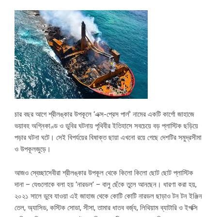
চার বছর আগে শ্রীলঙ্কার উপকূলে ‘এক্স-প্রেস পার্ল’ নামের একটি কার্গো জাহাজে
ভয়াবহ অগ্নিকাণ্ড ও ডুবির ঘটনায় পৃথিবীর ইতিহাসে সবচেয়ে বড় প্লাস্টিক ছড়িয়ে
পড়ার ঘটনা ঘটে। সেই বিপর্যয়ের বিষাক্ত ছায়া এখনো রয়ে গেছে দেশটির সমুদ্রসীমা
ও উপকূলজুড়ে।
আজও স্বেচ্ছাসেবীরা শ্রীলঙ্কার উপকূল থেকে কিলো কিলো ছোট ছোট প্লাস্টিক
দানা – যেগুলোকে বলা হয় ‘নারডল’ – বালু ছেঁকে তুলে আনছেন। ধারণা করা হয়,
২০২১ সালে ডুবে যাওয়া এই জাহাজ থেকে কোটি কোটি নারডল ছাড়াও টন টন ইঞ্জিন
তেল, অ্যাসিড, কস্টিক সোডা, সীসা, তামার ধাতব বর্জ্য, লিথিয়াম ব্যাটারি ও ইপক্সি