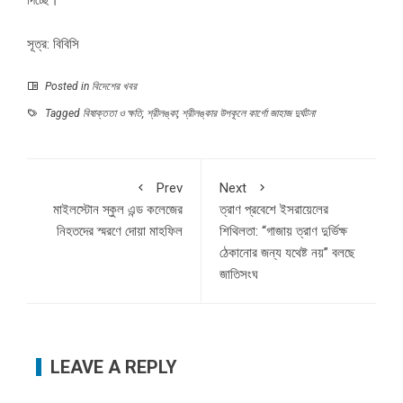
দিচ্ছে।
সূত্র: বিবিসি
Posted in
বিদেশের খবর
Tagged
বিষাক্ততা ও ক্ষতি
,
শ্রীলঙ্কা
,
শ্রীলঙ্কার উপকূলে কার্গো জাহাজ দুর্ঘটনা
Prev
Next
মাইলস্টোন স্কুল এন্ড কলেজের
ত্রাণ প্রবেশে ইসরায়েলের
নিহতদের স্মরণে দোয়া মাহফিল
শিথিলতা: “গাজায় ত্রাণ দুর্ভিক্ষ
ঠেকানোর জন্য যথেষ্ট নয়” বলছে
জাতিসংঘ
LEAVE A REPLY