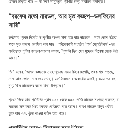
রেজিন ছড়িয়ে পড়ে — যা সবই সামুদ্রিক প্রাণীর জন্য মারাত্মক বিষাক্ত।
“
বরফের
মতো
নারডল
,
আর
মৃত
কচ্ছপ
–
ডলফিনের
সারি
”
দুর্ঘটনার প্রথম দিকেই উপকূলীয় অঞ্চল সাদা হয়ে যায় নারডলে। সঙ্গে ভেসে উঠতে
থাকে মৃত কচ্ছপ, ডলফিন আর মাছ। পরিবেশবাদী সংগঠন “পার্ল প্রোটেক্টরস”-এর
প্রতিষ্ঠাতা মুদিথা কাতুভাওয়ালার ভাষায়, “দৃশ্যটা ছিল যেন যুদ্ধের সিনেমা থেকে উঠে
আসা।”
তিনি বলেন, “আমরা কচ্ছপের দেহে পুড়েছে এমন চিহ্ন দেখেছি, ত্বক খসে পড়ছে,
চোখ-নাক ফোলা লাল হয়ে গেছে। ডলফিনগুলোর অবস্থাও একই। এমন ভয়াবহ
দৃশ্য ছিল নারডলের বরফে ঢাকা উপকূলে।”
প্রথম দিকে তারা প্রতিদিন প্রায় ৩০০ থেকে ৪০০ কেজি নারডল সংগ্রহ করতেন, যা
সময়ের সঙ্গে কমে গিয়ে কয়েক কেজিতে নেমে আসে। কারণ নারডল বালুর গভীরে
ঢুকে যায় এবং খুঁজে পাওয়া কঠিন হয়ে পড়ে।