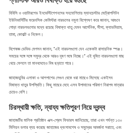
প্লাস্টিক
আরও
বিষাক্ত
হয়ে
উঠছে
বিবিসি ও ওয়াটারশেড ইনভেস্টিগেশনসের সহযোগিতায় ম্যানচেস্টার মেট্রোপলিটন
ইউনিভার্সিটির ফরেনসিক কেমিস্টরা নারডলের নমুনা বিশ্লেষণ করে জানান, আগুনে
পোড়া নারডলগুলোর মধ্যে রয়েছে বিষাক্ত ধাতু যেমন আর্সেনিক, সীসা, ক্যাডমিয়াম,
তামা, কোবাল্ট ও নিকেল।
বিশেষজ্ঞ ডেভিড মেগসন জানান, “এই নারডলগুলো যেন একেকটা রাসায়নিক স্পঞ্জ।
সময়ের সঙ্গে সঙ্গে সমুদ্র থেকে আরও দূষণ শুষে নিচ্ছে।” এই দূষিত নারডলগুলো মাছ
খেয়ে ফেললে তা মানবদেহেও বিষ ছড়াতে পারে।
জাহাজডুবির এলাকা ও আশপাশের লেগুন থেকে ধরা মাছেও মিলেছে একইসব
বিষাক্ত ধাতুর উপস্থিতি। কিছু মাছের দেহে এসব উপাদানের পরিমাণ নিরাপদ মাত্রার
চেয়েও বেশি।
চিরস্থায়ী
ক্ষতি
,
ন্যায্য
ক্ষতিপূরণ
নিয়ে
দ্বন্দ্ব
জাহাজটির মালিক প্রতিষ্ঠান এক্স-প্রেস ফিডারস জানিয়েছে, তারা এখন পর্যন্ত ১৩০
মিলিয়ন ডলার ব্যয় করেছে জাহাজের ধ্বংসাবশেষ ও সমুদ্রের আবর্জনা সরাতে, এবং