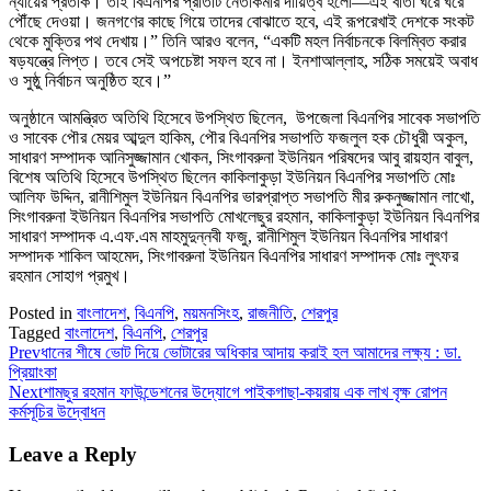
ন্যায়ের প্রতীক। তাই বিএনপির প্রতিটি নেতাকর্মীর দায়িত্ব হলো—এই বার্তা ঘরে ঘরে
পৌঁছে দেওয়া। জনগণের কাছে গিয়ে তাদের বোঝাতে হবে, এই রূপরেখাই দেশকে সংকট
থেকে মুক্তির পথ দেখায়।” তিনি আরও বলেন, “একটি মহল নির্বাচনকে বিলম্বিত করার
ষড়যন্ত্রে লিপ্ত। তবে সেই অপচেষ্টা সফল হবে না। ইনশাআল্লাহ, সঠিক সময়েই অবাধ
ও সুষ্ঠু নির্বাচন অনুষ্ঠিত হবে।”
‎অনুষ্ঠানে আমন্ত্রিত অতিথি হিসেবে উপস্থিত ছিলেন, উপজেলা বিএনপির সাবেক সভাপতি
ও সাবেক পৌর মেয়র আব্দুল হাকিম, পৌর বিএনপির সভাপতি ফজলুল হক চৌধুরী অকুল,
সাধারণ সম্পাদক আনিসুজ্জামান খোকন, সিংগাবরুনা ইউনিয়ন পরিষদের আবু রায়হান বাবুল,
বিশেষ অতিথি হিসেবে উপস্থিত ছিলেন কাকিলাকুড়া ইউনিয়ন বিএনপির সভাপতি মোঃ
আলিফ উদ্দিন, রানীশিমুল ইউনিয়ন বিএনপির ভারপ্রাপ্ত সভাপতি মীর রুকনুজ্জামান লাখো,
সিংগাবরুনা ইউনিয়ন বিএনপির সভাপতি মোখলেছুর রহমান, কাকিলাকুড়া ইউনিয়ন বিএনপির
সাধারণ সম্পাদক এ.এফ.এম মাহমুদুন্নবী ফজু, রানীশিমুল ইউনিয়ন বিএনপির সাধারণ
সম্পাদক শাকিল আহমেদ, সিংগাবরুনা ইউনিয়ন বিএনপির সাধারণ সম্পাদক মোঃ লুৎফর
রহমান সোহাগ প্রমুখ।
Posted in
বাংলাদেশ
,
বিএনপি
,
ময়মনসিংহ
,
রাজনীতি
,
শেরপুর
Tagged
বাংলাদেশ
,
বিএনপি
,
শেরপুর
Prev
ধানের শীষে ভোট দিয়ে ভোটারের অধিকার আদায় করাই হল আমাদের লক্ষ্য : ডা.
প্রিয়াংকা
Next
শামছুর রহমান ফাউন্ডেশনের উদ্যোগে পাইকগাছা-কয়রায় এক লাখ বৃক্ষ রোপন
কর্মসূচির উদ্বোধন
Leave a Reply