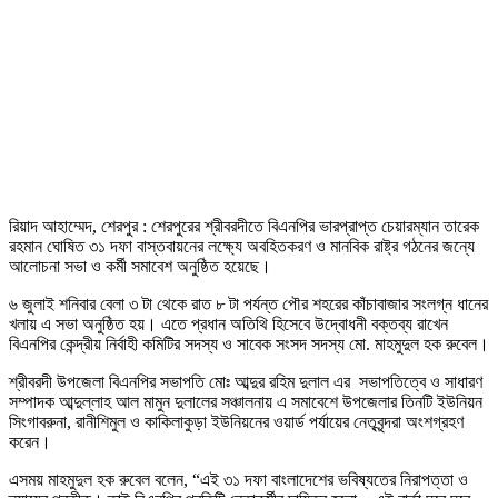
‎রিয়াদ আহাম্মেদ, শেরপুর : ‎শেরপুরের শ্রীবরদীতে বিএনপির ভারপ্রাপ্ত চেয়ারম্যান তারেক
রহমান ঘোষিত ৩১ দফা বাস্তবায়নের লক্ষ্যে অবহিতকরণ ও মানবিক রাষ্ট্র গঠনের জন্যে
আলোচনা সভা ও কর্মী সমাবেশ অনুষ্ঠিত হয়েছে।
‎৬ জুলাই শনিবার বেলা ৩ টা থেকে রাত ৮ টা পর্যন্ত পৌর শহরের কাঁচাবাজার সংলগ্ন ধানের
খলায় এ সভা অনুষ্ঠিত হয়। এতে প্রধান অতিথি হিসেবে উদ্বোধনী বক্তব্য রাখেন
বিএনপির কেন্দ্রীয় নির্বাহী কমিটির সদস্য ও সাবেক সংসদ সদস্য মো. মাহমুদুল হক রুবেল।
‎শ্রীবরদী উপজেলা বিএনপির সভাপতি মোঃ আব্দুর রহিম দুলাল এর সভাপতিত্বে ও সাধারণ
সম্পাদক আব্দুল্লাহ আল মামুন দুলালের সঞ্চালনায় এ সমাবেশে উপজেলার তিনটি ইউনিয়ন
সিংগাবরুনা, রানীশিমুল ও কাকিলাকুড়া ইউনিয়নের ওয়ার্ড পর্যায়ের নেতৃবৃন্দরা অংশগ্রহণ
করেন।
‎এসময় মাহমুদুল হক রুবেল বলেন, “এই ৩১ দফা বাংলাদেশের ভবিষ্যতের নিরাপত্তা ও