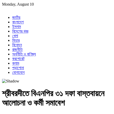
Skip
Monday, August 10
to
content
জাতীয়
বাংলাদেশ
ইসলাম
বিদেশের খবর
খেলা
ফিচার
বিনোদন
রাজনীতি
অর্থনীতি ও বাণিজ্য
করপোরেট
কলাম
পড়াশোনা
যোগাযোগ
শ্রীবরদীতে বিএনপির ৩১ দফা বাস্তবায়নে
আলোচনা ও কর্মী সমাবেশ