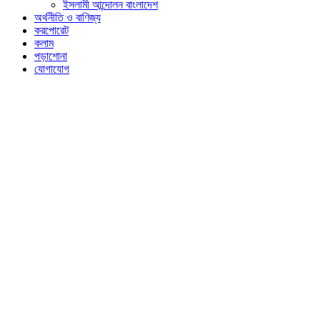
ইসলামী আন্দোলন বাংলাদেশ
অর্থনীতি ও বাণিজ্য
করপোরেট
কলাম
পড়াশোনা
যোগাযোগ