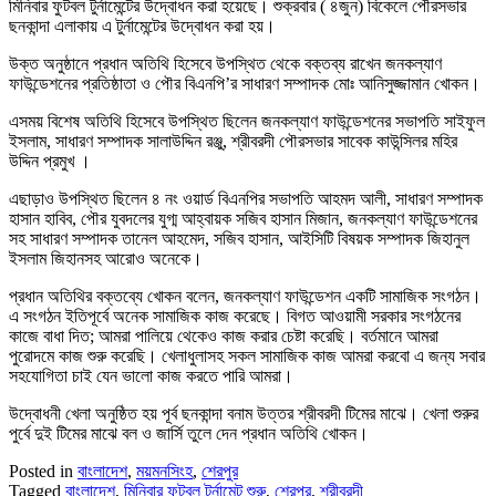
মিনিবার ফুটবল টুর্নামেন্টের উদ্বোধন করা হয়েছে। শুক্রবার ( ৪জুন) বিকেলে পৌরসভার
ছনকান্দা এলাকায় এ টুর্নামেন্টের উদ্বোধন করা হয়।
উক্ত অনুষ্ঠানে প্রধান অতিথি হিসেবে উপস্থিত থেকে বক্তব্য রাখেন জনকল্যাণ
ফাউন্ডেশনের প্রতিষ্ঠাতা ও পৌর বিএনপি’র সাধারণ সম্পাদক মোঃ আনিসুজ্জামান খোকন।
এসময় বিশেষ অতিথি হিসেবে উপস্থিত ছিলেন জনকল্যাণ ফাউন্ডেশনের সভাপতি সাইফুল
ইসলাম, সাধারণ সম্পাদক সালাউদ্দিন রঞ্জু, শ্রীবরদী পৌরসভার সাবেক কাউন্সিলর মহির
উদ্দিন প্রমুখ ।
এছাড়াও উপস্থিত ছিলেন ৪ নং ওয়ার্ড বিএনপির সভাপতি আহমদ আলী, সাধারণ সম্পাদক
হাসান হাবিব, পৌর যুবদলের যুগ্ম আহ্বায়ক সজিব হাসান মিজান, জনকল্যাণ ফাউন্ডেশনের
সহ সাধারণ সম্পাদক তানেল আহমেদ, সজিব হাসান, আইসিটি বিষয়ক সম্পাদক জিহানুল
ইসলাম জিহানসহ আরোও অনেকে।
প্রধান অতিথির বক্তব্যে খোকন বলেন, জনকল্যাণ ফাউন্ডেশন একটি সামাজিক সংগঠন।
এ সংগঠন ইতিপূর্বে অনেক সামাজিক কাজ করেছে। বিগত আওয়ামী সরকার সংগঠনের
কাজে বাধা দিত; আমরা পালিয়ে থেকেও কাজ করার চেষ্টা করেছি। বর্তমানে আমরা
পুরোদমে কাজ শুরু করেছি। খেলাধুলাসহ সকল সামাজিক কাজ আমরা করবো এ জন্য সবার
সহযোগিতা চাই যেন ভালো কাজ করতে পারি আমরা।
উদ্বোধনী খেলা অনুষ্ঠিত হয় পূর্ব ছনকান্দা বনাম উত্তর শ্রীবরদী টিমের মাঝে। খেলা শুরুর
পুর্বে দুই টিমের মাঝে বল ও জার্সি তুলে দেন প্রধান অতিথি খোকন।
Posted in
বাংলাদেশ
,
ময়মনসিংহ
,
শেরপুর
Tagged
বাংলাদেশ
,
মিনিবার ফুটবল টুর্নামেন্ট শুরু
,
শেরপুর
,
শ্রীবরদী