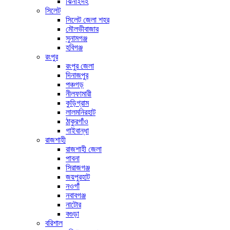
ঝিনাইদহ
সিলেট
সিলেট জেলা শহর
মৌলভীবাজার
সুনামগঞ্জ
হবিগঞ্জ
রংপুর
রংপুর জেলা
দিনাজপুর
পঞ্চগড়
নীলফামারী
কুড়িগ্রাম
লালমনিরহাট
ঠাকুরগাঁও
গাইবান্ধা
রাজশাহী
রাজশাহী জেলা
পাবনা
সিরাজগঞ্জ
জয়পুরহাট
নওগাঁ
নবাবগঞ্জ
নাটোর
বগুড়া
বরিশাল