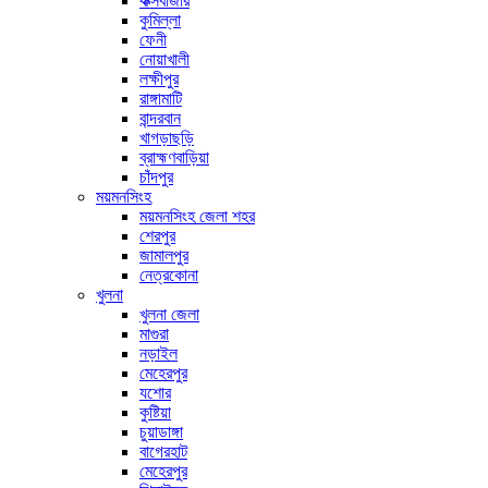
কক্সবাজার
কুমিল্লা
ফেনী
নোয়াখালী
লক্ষীপুর
রাঙ্গামাটি
বান্দরবান
খাগড়াছড়ি
ব্রাহ্মণবাড়িয়া
চাঁদপুর
ময়মনসিংহ
ময়মনসিংহ জেলা শহর
শেরপুর
জামালপুর
নেত্রকোনা
খুলনা
খুলনা জেলা
মাগুরা
নড়াইল
মেহেরপুর
যশোর
কুষ্টিয়া
চুয়াডাঙ্গা
বাগেরহাট
মেহেরপুর