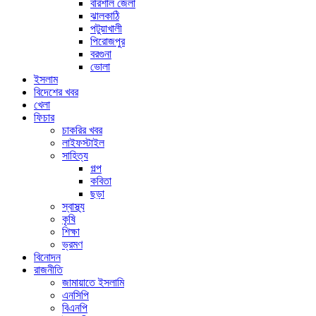
বরিশাল জেলা
ঝালকাঠি
পটুয়াখালী
পিরোজপুর
বরগুনা
ভোলা
ইসলাম
বিদেশের খবর
খেলা
ফিচার
চাকরির খবর
লাইফস্টাইল
সাহিত্য
গল্প
কবিতা
ছড়া
স্বাস্থ্য
কৃষি
শিক্ষা
ভ্রমণ
বিনোদন
রাজনীতি
জামায়াতে ইসলামি
এনসিপি
বিএনপি