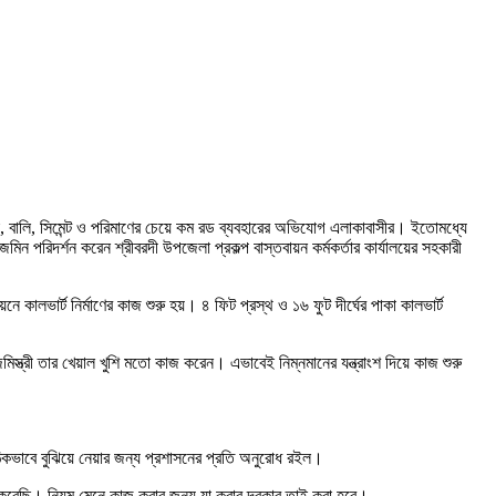
খোয়া, বালি, সিমেন্ট ও পরিমাণের চেয়ে কম রড ব্যবহারের অভিযোগ এলাকাবাসীর। ইতোমধ্যে
িন পরিদর্শন করেন শ্রীবরদী উপজেলা প্রকল্প বাস্তবায়ন কর্মকর্তার কার্যালয়ের সহকারী
়নে কালভার্ট নির্মাণের কাজ শুরু হয়। ৪ ফিট প্রস্থ ও ১৬ ফুট দীর্ঘের পাকা কালভার্ট
াজমিস্ত্রী তার খেয়াল খুশি মতো কাজ করেন। এভাবেই নিম্নমানের যন্ত্রাংশ দিয়ে কাজ শুরু
কভাবে বুঝিয়ে নেয়ার জন্য প্রশাসনের প্রতি অনুরোধ রইল।
োন করেছি। নিয়ম মেনে কাজ করার জন্য যা করার দরকার তাই করা হবে।