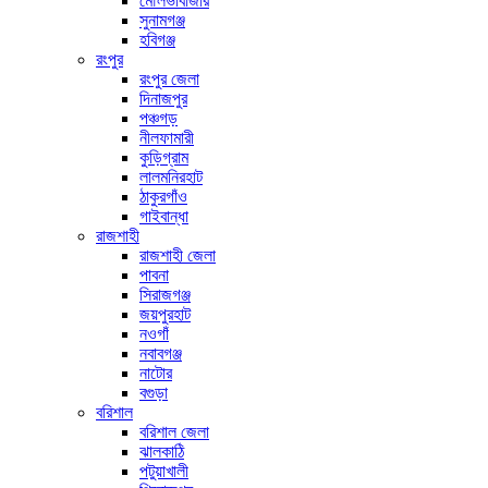
মৌলভীবাজার
সুনামগঞ্জ
হবিগঞ্জ
রংপুর
রংপুর জেলা
দিনাজপুর
পঞ্চগড়
নীলফামারী
কুড়িগ্রাম
লালমনিরহাট
ঠাকুরগাঁও
গাইবান্ধা
রাজশাহী
রাজশাহী জেলা
পাবনা
সিরাজগঞ্জ
জয়পুরহাট
নওগাঁ
নবাবগঞ্জ
নাটোর
বগুড়া
বরিশাল
বরিশাল জেলা
ঝালকাঠি
পটুয়াখালী