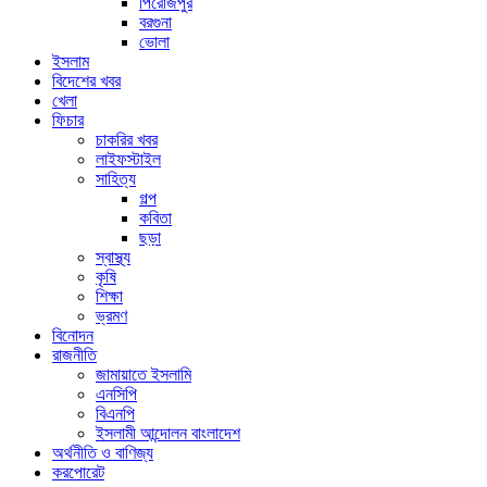
পিরোজপুর
বরগুনা
ভোলা
ইসলাম
বিদেশের খবর
খেলা
ফিচার
চাকরির খবর
লাইফস্টাইল
সাহিত্য
গল্প
কবিতা
ছড়া
স্বাস্থ্য
কৃষি
শিক্ষা
ভ্রমণ
বিনোদন
রাজনীতি
জামায়াতে ইসলামি
এনসিপি
বিএনপি
ইসলামী আন্দোলন বাংলাদেশ
অর্থনীতি ও বাণিজ্য
করপোরেট