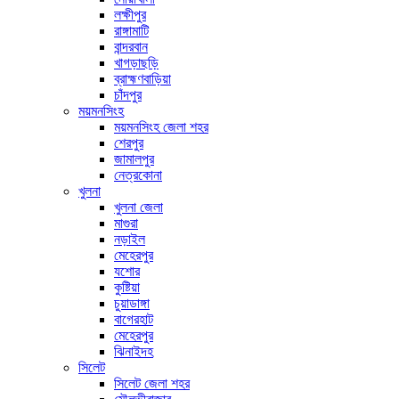
লক্ষীপুর
রাঙ্গামাটি
বান্দরবান
খাগড়াছড়ি
ব্রাহ্মণবাড়িয়া
চাঁদপুর
ময়মনসিংহ
ময়মনসিংহ জেলা শহর
শেরপুর
জামালপুর
নেত্রকোনা
খুলনা
খুলনা জেলা
মাগুরা
নড়াইল
মেহেরপুর
যশোর
কুষ্টিয়া
চুয়াডাঙ্গা
বাগেরহাট
মেহেরপুর
ঝিনাইদহ
সিলেট
সিলেট জেলা শহর