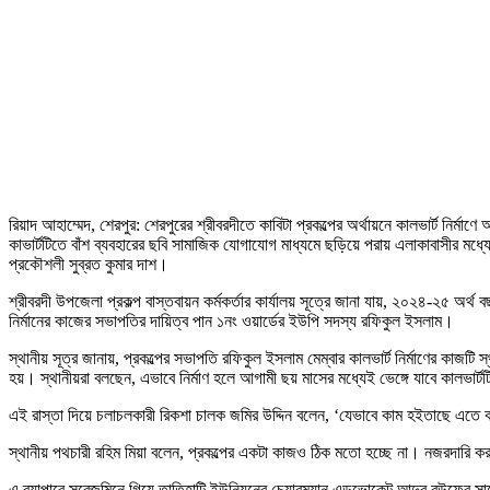
রিয়াদ আহাম্মেদ, শেরপুর: শেরপুরের শ্রীবরদীতে কাবিটা প্রকল্পের অর্থায়নে কালভার্ট নির
কাভার্টটিতে বাঁশ ব্যবহারের ছবি সামাজিক যোগাযোগ মাধ্যমে ছড়িয়ে পরায় এলাকাবাসীর মধ্য
প্রকৌশলী সুব্রত কুমার দাশ।
শ্রীবরদী উপজেলা প্রকল্প বাস্তবায়ন কর্মকর্তার কার্যালয় সূত্রে জানা যায়, ২০২৪-২৫ অর্থ 
নির্মানের কাজের সভাপতির দায়িত্ব পান ১নং ওয়ার্ডের ইউপি সদস্য রফিকুল ইসলাম।
স্থানীয় সূত্র জানায়, প্রকল্পের সভাপতি রফিকুল ইসলাম মেম্বার কালভার্ট নির্মাণের কাজটি 
হয়। স্থানীয়রা বলছেন, এভাবে নির্মাণ হলে আগামী ছয় মাসের মধ্যেই ভেঙ্গে যাবে কালভার্
এই রাস্তা দিয়ে চলাচলকারী রিকশা চালক জমির উদ্দিন বলেন, ‘যেভাবে কাম হইতাছে এতে 
স্থানীয় পথচারী রহিম মিয়া বলেন, প্রকল্পের একটা কাজও ঠিক মতো হচ্ছে না। নজরদারি
এ ব্যাপারে সরেজমিনে গিয়ে তাতিহাটি ইউনিয়নের চেয়ারম্যান এডভোকেট আব্দুর রউফের সা