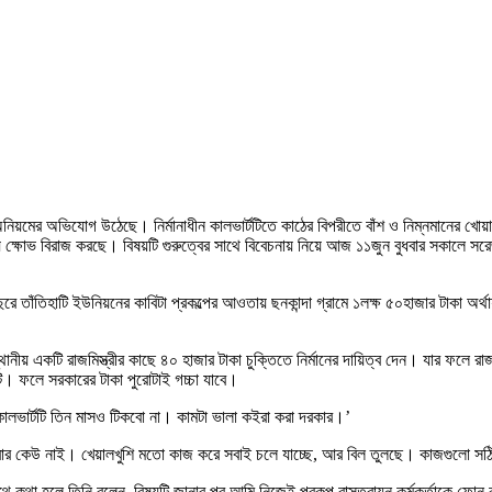
্মাণে অনিয়মের অভিযোগ উঠেছে। নির্মানাধীন কালভার্টটিতে কাঠের বিপরীতে বাঁশ ও নিম্নমানের 
ে ক্ষোভ বিরাজ করছে। বিষয়টি গুরুত্বের সাথে বিবেচনায় নিয়ে আজ ১১জুন বুধবার সকালে সরেজম
বছরে তাঁতিহাটি ইউনিয়নের কাবিটা প্রকল্পের আওতায় ছনকান্দা গ্রামে ১লক্ষ ৫০হাজার টাকা অর্থায
স্থানীয় একটি রাজমিস্ত্রীর কাছে ৪০ হাজার টাকা চুক্তিতে নির্মানের দায়িত্ব দেন। যার ফলে র
টটি। ফলে সরকারের টাকা পুরোটাই গচ্চা যাবে।
কালভার্টটি তিন মাসও টিকবো না। কামটা ভালা কইরা করা দরকার।’
 করার কেউ নাই। খেয়ালখুশি মতো কাজ করে সবাই চলে যাচ্ছে, আর বিল তুলছে। কাজগুলো সঠি
থে কথা হলে তিনি বলেন, বিষয়টি জানার পর আমি নিজেই প্রকল্প বাস্তবায়ন কর্মকর্তাকে ফ