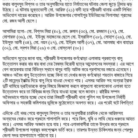
করায় বালুদস্যু বিপ্লব ও তার অনুসারীদের হাতে নির্যাতনের ঘটনায় জেলা জুড়ে নিন্দার ঝড়
উঠছে। এ ঘটনায় ভুক্তভোগী মো. আরিফ (২১) বাদী হয়ে শ্রীবরদী থানায় একটি লিখিত
অভিযোগ দায়ের করেছেন। আরিফ উপজেলার গোসাইপুর ইউনিয়নের গিলাগাছা গ্রামের
মো. রজব আলী ছেলে।
আসামিরা হলো- মো. বিপ্লব মিয়া (৪০), মো. রুমান (৩৩), মো. রমজান (২৭), মো.
মোশারফ (৩৬), মো. ইউনুছ মহাজনের ছেলে মো. ইস্রাফিল (২৮), সোহাগ (২৬), মো.
ইউসুফ আলী (৩৪), মো. নয়ন (২৭), মো. ইদ্রিস আলী (৩৭), মো. আলমাছ খান বাহাদুর
(৩২), মো. স্বপন মিয়া (২৬) ও মো. মোস্তফা (৩০)।
অভিযোগ সূত্রে জানা যায়, শ্রীবরদী উপজেলার কর্ণঝোড়া এলাকায় প্রকাশ্যে বালু
উত্তোলন করায় বার বার বাধা দেয় বৈষম্য বিরোধী ছাত্র আন্দোলনের সদস্যরা। এর আগে
বেশ কয়েকবার তারা বিভিন্ন স্থানে বালুর গাড়ি আটক করে প্রশাসনের নজরে এনেছেন।
আজও অবৈধ বালু উত্তোলন হচ্ছে কিনা তা দেখার জন্য কর্ণঝোড়া শয়তান বাজারে গিয়ে
২টি মাহেন্দ্র ট্রাক্টর দিয়ে বালু নিয়ে যাওয়া দেখতে পায়। এসময় আরিফ সহ অন্যরা ট্রাক
দুটি থামিয়ে ড্রাইভারকে বালুর বিষয়ে জিজ্ঞাসা করলে বালুগুলো বাবেলাকোনা এলাকা হতে
উত্তোলন করে তা বিক্রির জন্য নিয়ে যাওয়া হচ্ছে বলে জানান। রাষ্ট্রীয় সম্পদ
অবৈধভাবে পাচার হচ্ছে দেখে তারা বিষয়টি শ্রীবরদী থানা পুলিশ সহ উপজেলা নির্বাহী
অফিসার ও সহকারী কমিশনার ভূমিকে মুঠোফোনে অবগত করে। এর পরেই ঘটে বিপত্তি!
এদিকে এই খবর পেয়ে বালুদস্যু বিপ্লব ও তার অনুসারীরা চারদিক থেকে আরিফসহ
অন্যদের ঘেরাও করে প্রথমে গালাগালি করে। পরে কিল, ঘুষি ও লাথি মেরে গুরুতর আহত
করে। এসময় আরিফ অজ্ঞান হয়ে যায়। পরে এলাকাবাসীরা তাকে উদ্ধার করে প্রথমে
শ্রীবরদী উপজেলা স্বাস্থ্য কমপ্লেক্সে ভর্তি করে। তারপর উন্নত চিকিৎসার জন্য শেরপুর
জেলা সদর হাসপাতালে পাঠানো হয়।