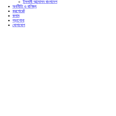
ইসলামী আন্দোলন বাংলাদেশ
অর্থনীতি ও বাণিজ্য
করপোরেট
কলাম
পড়াশোনা
যোগাযোগ