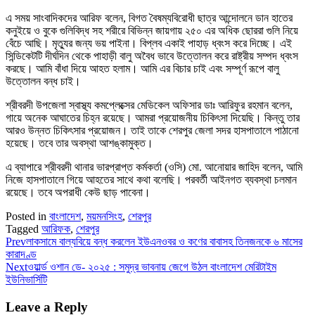
এ সময় সাংবাদিকদের আরিফ বলেন, বিগত বৈষম্যবিরোধী ছাত্র আন্দোলনে ডান হাতের
কনুইয়ে ও বুকে গুলিবিদ্ধ সহ শরীরে বিভিন্ন জায়গায় ২৫০ এর অধিক ছোররা গুলি নিয়ে
বেঁচে আছি। মৃত্যুর জন্য ভয় পাইনা। বিপ্লব একাই পাহাড় ধ্বংস করে দিচ্ছে। এই
সিন্ডিকেটটি দীর্ঘদিন থেকে পাহাড়ী বালু অবৈধ ভাবে উত্তোলন করে রাষ্ট্রীয় সম্পদ ধ্বংস
করছে। আমি বাঁধা দিয়ে আহত হলাম। আমি এর বিচার চাই এবং সম্পূর্ণ রূপে বালু
উত্তোলন বন্ধ চাই।
শ্রীবরদী উপজেলা স্বাস্থ্য কমপ্লেক্সের মেডিকেল অফিসার ডাঃ আরিফুর রহমান বলেন,
গায়ে অনেক আঘাতের চিহ্ন রয়েছে। আমরা প্রয়োজনীয় চিকিৎসা দিয়েছি। কিন্তু তার
আরও উন্নত চিকিৎসার প্রয়োজন। তাই তাকে শেরপুর জেলা সদর হাসপাতালে পাঠানো
হয়েছে। তবে তার অবস্থা আশঙ্কামুক্ত।
এ ব্যাপারে শ্রীবরদী থানার ভারপ্রাপ্ত কর্মকর্তা (ওসি) মো. আনোয়ার জাহিদ বলেন, আমি
নিজে হাসপাতালে গিয়ে আহতের সাথে কথা বলেছি। পরবর্তী আইনগত ব্যবস্থা চলমান
রয়েছে। তবে অপরাধী কেউ ছাড় পাবেনা।
Posted in
বাংলাদেশ
,
ময়মনসিংহ
,
শেরপুর
Tagged
আরিফক
,
শেরপুর
Prev
লাকসামে বাল্যবিয়ে বন্ধ করলেন ইউএনওবর ও কণের বাবাসহ তিনজনকে ৬ মাসের
কারাদণ্ড
Next
ওয়ার্ল্ড ওশান ডে- ২০২৫ : সমুদ্র ভাবনায় জেগে উঠল বাংলাদেশ মেরিটাইম
ইউনিভার্সিটি
Leave a Reply