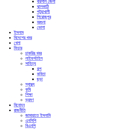
বরিশাল জেলা
ঝালকাঠি
পটুয়াখালী
পিরোজপুর
বরগুনা
ভোলা
ইসলাম
বিদেশের খবর
খেলা
ফিচার
চাকরির খবর
লাইফস্টাইল
সাহিত্য
গল্প
কবিতা
ছড়া
স্বাস্থ্য
কৃষি
শিক্ষা
ভ্রমণ
বিনোদন
রাজনীতি
জামায়াতে ইসলামি
এনসিপি
বিএনপি