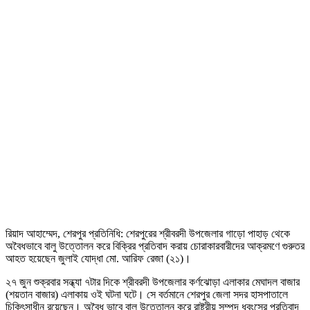
রিয়াদ আহাম্মেদ, শেরপুর প্রতিনিধি: শেরপুরের শ্রীবরদী উপজেলার গাড়ো পাহাড় থেকে
অবৈধভাবে বালু উত্তোলন করে বিক্রির প্রতিবাদ করায় চোরাকারবারীদের আক্রমণে গুরুতর
আহত হয়েছেন জুলাই যোদ্ধা মো. আরিফ রেজা (২১)।
২৭ জুন শুক্রবার সন্ধ্যা ৭টার দিকে শ্রীবরদী উপজেলার কর্ণঝোড়া এলাকার মেঘাদল বাজার
(শয়তান বাজার) এলাকায় ওই ঘটনা ঘটে। সে বর্তমানে শেরপুর জেলা সদর হাসপাতালে
চিকিৎসাধীন রয়েছেন। অবৈধ ভাবে বালু উত্তোলন করে রাষ্ট্রীয় সম্পদ ধ্বংসের প্রতিবাদ