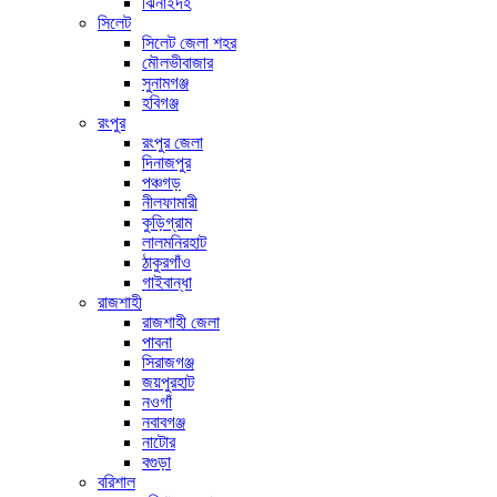
ঝিনাইদহ
সিলেট
সিলেট জেলা শহর
মৌলভীবাজার
সুনামগঞ্জ
হবিগঞ্জ
রংপুর
রংপুর জেলা
দিনাজপুর
পঞ্চগড়
নীলফামারী
কুড়িগ্রাম
লালমনিরহাট
ঠাকুরগাঁও
গাইবান্ধা
রাজশাহী
রাজশাহী জেলা
পাবনা
সিরাজগঞ্জ
জয়পুরহাট
নওগাঁ
নবাবগঞ্জ
নাটোর
বগুড়া
বরিশাল