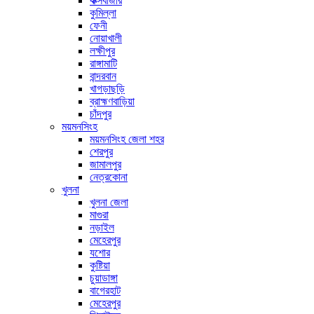
কক্সবাজার
কুমিল্লা
ফেনী
নোয়াখালী
লক্ষীপুর
রাঙ্গামাটি
বান্দরবান
খাগড়াছড়ি
ব্রাহ্মণবাড়িয়া
চাঁদপুর
ময়মনসিংহ
ময়মনসিংহ জেলা শহর
শেরপুর
জামালপুর
নেত্রকোনা
খুলনা
খুলনা জেলা
মাগুরা
নড়াইল
মেহেরপুর
যশোর
কুষ্টিয়া
চুয়াডাঙ্গা
বাগেরহাট
মেহেরপুর