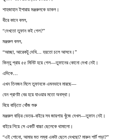
শাহজাহান ইশারায় মঞ্জরুলকে ডাকল।
ধীরে কানে বলল,
“দেখতো তুফান কই গেল?”
মঞ্জরুল বলল,
“আচ্ছা, আরেকটু দেখি… হয়তো চলে আসবে।”
কিন্তু প্রায় ৫৫ মিনিট হয়ে গেল—তুফানের কোনো দেখা নেই।
এদিকে…
এখন তিনজন মিলে তুফানকে এমনভাবে মারছে—
যেন প্রাণটা বের হয়ে যাওয়ার মতো অবস্থা।
বিয়ে বাড়িতে খোঁজ শুরু
মঞ্জরুল বাড়ির ভেতর–বাইরে সব জায়গায় খুঁজে দেখল—তুফান নেই।
বাইরে গিয়ে সে একটি বাচ্চা ছেলেকে থামালো।
“এই শোনো, আমার মত লম্বা একটা ছেলে দেখছো? মারুন শার্ট পড়া?”