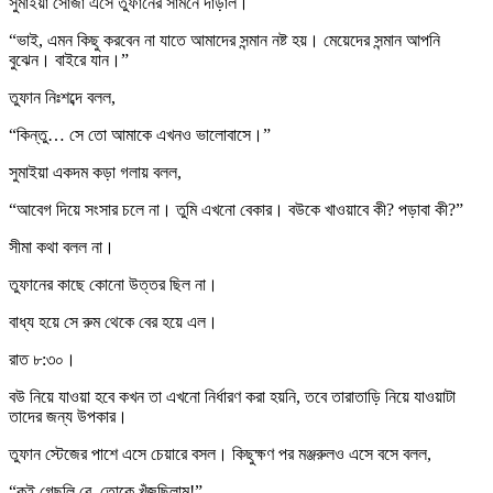
সুমাইয়া সোজা এসে তুফানের সামনে দাঁড়াল।
“ভাই, এমন কিছু করবেন না যাতে আমাদের সন্মান নষ্ট হয়। মেয়েদের সন্মান আপনি
বুঝেন। বাইরে যান।”
তুফান নিঃশব্দে বলল,
“কিন্তু… সে তো আমাকে এখনও ভালোবাসে।”
সুমাইয়া একদম কড়া গলায় বলল,
“আবেগ দিয়ে সংসার চলে না। তুমি এখনো বেকার। বউকে খাওয়াবে কী? পড়াবা কী?”
সীমা কথা বলল না।
তুফানের কাছে কোনো উত্তর ছিল না।
বাধ্য হয়ে সে রুম থেকে বের হয়ে এল।
রাত ৮:৩০।
বউ নিয়ে যাওয়া হবে কখন তা এখনো নির্ধারণ করা হয়নি, তবে তারাতাড়ি নিয়ে যাওয়াটা
তাদের জন্য উপকার।
তুফান স্টেজের পাশে এসে চেয়ারে বসল। কিছুক্ষণ পর মঞ্জরুলও এসে বসে বলল,
“কই গেছলি রে, তোকে খুঁজছিলাম!”