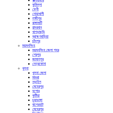
কক্সবাজার
কুমিল্লা
ফেনী
নোয়াখালী
লক্ষীপুর
রাঙ্গামাটি
বান্দরবান
খাগড়াছড়ি
ব্রাহ্মণবাড়িয়া
চাঁদপুর
ময়মনসিংহ
ময়মনসিংহ জেলা শহর
শেরপুর
জামালপুর
নেত্রকোনা
খুলনা
খুলনা জেলা
মাগুরা
নড়াইল
মেহেরপুর
যশোর
কুষ্টিয়া
চুয়াডাঙ্গা
বাগেরহাট
মেহেরপুর