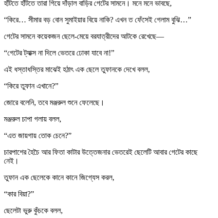
হাঁটতে হাঁটতে তারা গিয়ে দাঁড়াল বাড়ির গেটের সামনে। মনে মনে ভাবছে,
“কিরে… সীমার বড় বোন সুমাইয়ার বিয়ে নাকি? এখন ত ফেঁসেই গেলাম বুঝি…”
গেটের সামনে কয়েকজন ছেলে-মেয়ে বরযাত্রীদের আটকে রেখেছে—
“গেটের ট্যাক্স না দিলে ভেতরে ঢোকা যাবে না!”
এই ধস্তাধস্তির মাঝেই হঠাৎ এক ছেলে তুফানকে দেখে বলল,
“কিরে তুফান এখানে?”
জোরে বলেনি, তবে মঞ্জরুল শুনে ফেলেছে।
মঞ্জরুল চাপা গলায় বলল,
“এত জায়গায় তোক চেনে?”
চারপাশের হৈচৈ আর ফিতা কাটার উত্তেজনার ভেতরেই ছেলেটি আবার গেটের কাছে
নেই।
তুফান এক ছেলেকে কানে কানে জিগ্যেস করল,
“কার বিয়া?”
ছেলেটা ভুরু কুঁচকে বলল,