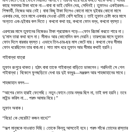
মাস কেটে গেছে ফোনে নিয়মিত আলাপে। এরপর ধীরে ধীরে কমতে থাকে কথা। সীমার
কাছে সবসময় টাকা থাকে না—বাবা বা ভাই যেদিন দেয়, সেদিনই। তুফানও একইরকম—
শিক্ষার্থী, নিজের আয় নেই। বাবা কিছু টাকা দিলেও কোনো মাসে দুইবার কোনো মাসে
একবার দেয়, তবে মাসে একবার দেওয়া এটাই বেশি ঘটেছে। তাই তুফান চেষ্টা করে মাসে
অন্তত এক-দুইবার কল দিতে। কখনো কথা হয়, কখনো ফোন বন্ধ, কখনো ব্যস্ত।
এরপরের মাসে তুফানের নিজেরও টাকা প্রয়োজন পড়ে—ফোন রিচার্জ করতে পারে না।
দু’মাস তারা কথা বলে না। সীমাও আর কোনোদিন কল দেয়নি। তারপরের মাসে তুফান
ফোন দিলে বারবার ব্যস্ত। এভাবে তিন-চার-ছয় মাস কেটে যায়। কখনো ফের সীমার
ফোন ধরেছিলেন তার বাবা-মা। সাত মাস ধরে তুফান আর সীমার কথাই হয়নি।
গাইবান্ধা যাত্রা
তুফান রংপুরে থাকত। হঠাৎ বাবা তাকে গাইবান্ধা বাড়িতে ডাকলেন। পরদিনই সে গেল
গাইবান্ধা। বিকেলে ফুলছড়িতে দেখা হয় দুই বন্ধুর—মঞ্জরুল আর শাহজাহানের সাথে।
শাহজাহান বলল—
“আগের ফোন হারাই ফেলেছি। নতুন ফোনে তোর নম্বর ছিল না, তাই বলা হয়নি। তবে
মাইন্ড করিস না… পরশু আমার বিয়ে।”
তুফান অবাক।
“বিয়ে! কে মেয়েটা? কজন যাবে?”
“অল্প মানুষকে দাওয়াত দিছি। তোকে কিন্তু আসতেই হবে। পরশু সাঁঝে তোদের রাস্তার