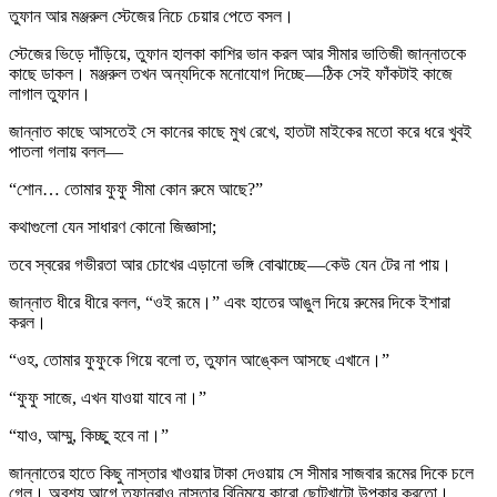
তুফান আর মঞ্জরুল স্টেজের নিচে চেয়ার পেতে বসল।
স্টেজের ভিড়ে দাঁড়িয়ে, তুফান হালকা কাশির ভান করল আর সীমার ভাতিজী জান্নাতকে
কাছে ডাকল। মঞ্জরুল তখন অন্যদিকে মনোযোগ দিচ্ছে—ঠিক সেই ফাঁকটাই কাজে
লাগাল তুফান।
জান্নাত কাছে আসতেই সে কানের কাছে মুখ রেখে, হাতটা মাইকের মতো করে ধরে খুবই
পাতলা গলায় বলল—
“শোন… তোমার ফুফু সীমা কোন রুমে আছে?”
কথাগুলো যেন সাধারণ কোনো জিজ্ঞাসা;
তবে স্বরের গভীরতা আর চোখের এড়ানো ভঙ্গি বোঝাচ্ছে—কেউ যেন টের না পায়।
জান্নাত ধীরে ধীরে বলল, “ওই রূমে।” এবং হাতের আঙুল দিয়ে রুমের দিকে ইশারা
করল।
“ওহ, তোমার ফুফুকে গিয়ে বলো ত, তুফান আঙ্কেল আসছে এখানে।”
“ফুফু সাজে, এখন যাওয়া যাবে না।”
“যাও, আম্মু, কিচ্ছু হবে না।”
জান্নাতের হাতে কিছু নাস্তার খাওয়ার টাকা দেওয়ায় সে সীমার সাজবার রূমের দিকে চলে
গেল। অবশ্য আগে তুফানরাও নাস্তার বিনিময়ে কারো ছোটখাটো উপকার করতো।