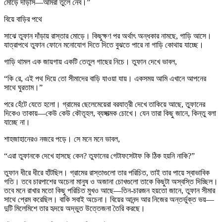
মোড়ে দাঁড়াস—আমরা তুলে নেব।”
বিয়ে বাড়ির পথে
সাঝে তুফান দাঁড়ায় রাস্তার মোড়ে। কিছুক্ষণ পর অর্থাৎ অন্ধকার নামছে, গাড়ি আসে।
যাত্রাপথে তুফান ফোনে মনোযোগ দিতে দিতে বুঝতে পারে না গাড়ি কোথায় যাচ্ছে।
গাড়ি থামল এক জায়গায় একটি তেতুল গাছের নিচে। তুফান দেখে ভাবল,
“কি রে, এই পথ দিয়ে তো সীমাদের বাড়ি যাওয়া যায়। একসময় আমি এখানে আপনের
সাথে ঘুরতাম।”
পরে হেঁটে যেতে হলো। গ্রামের ছেলেমেয়েরা বরযাত্রী দেখে তাকিয়ে আছে, তুফানের
দিকেও তাকায়—কেউ কেউ কৌতূহল, ব্যঙ্গাত্মক চোখে। যেন তারা কিছু জানে, কিন্তু বলা
যাচ্ছে না।
শাহজাহানেরও নজরে পড়ে। সে মনে মনে ভাবল,
“এরা তুফানকে দেখে হাসছে কেন? তুফানের গেটাফসেটাফ কি ঠিক হয়নি নাকি?”
তুফান ধীরে ধীরে হাঁটছিল। গ্রামের রাস্তাগুলো তার পরিচিত, তাই তার পায়ে স্বাভাবিক
গতি। তবে চারপাশের অচেনা মানুষ ও অজানা চোখগুলো তাকে কিছুটা অস্বস্তি দিচ্ছিল।
তবে মনে রাখার মতো কিছু পরিচিত মুখও আছে—তিন-চারজন হয়তো জানে, তুফান সীমার
সাথে প্রেম করেছিল। বাকি সবাই অচেনা। বিয়ের আনন্দ আর নিজের অন্তর্ভুক্ত ভয়—
দুটি মিলেমিশে তার হৃদয়ে অদ্ভুত উত্তেজনা তৈরি করছে।