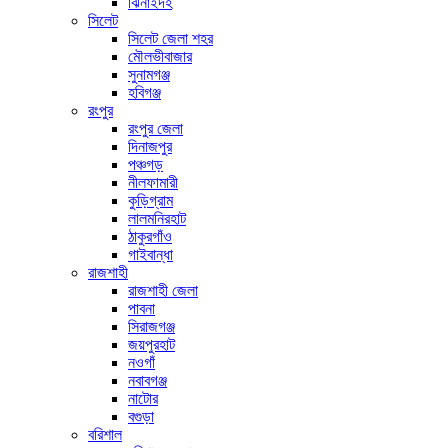
ঝিনাইদহ
সিলেট
সিলেট জেলা শহর
মৌলভীবাজার
সুনামগঞ্জ
হবিগঞ্জ
রংপুর
রংপুর জেলা
দিনাজপুর
পঞ্চগড়
নীলফামারী
কুড়িগ্রাম
লালমনিরহাট
ঠাকুরগাঁও
গাইবান্ধা
রাজশাহী
রাজশাহী জেলা
পাবনা
সিরাজগঞ্জ
জয়পুরহাট
নওগাঁ
নবাবগঞ্জ
নাটোর
বগুড়া
বরিশাল