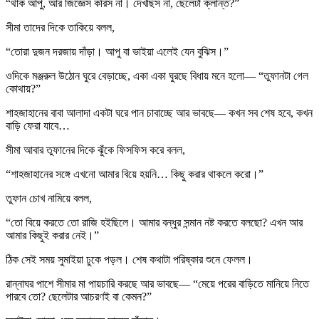
“থাক আপু, আর জিজ্ঞেস করিস না। দেখছিস না, ছেলেটা ক্লান্ত?”
সীমা তাদের দিকে তাকিয়ে বলল,
“তোরা দুজন দরজায় দাঁড়া। আপু বা ভাইয়া এলেই যেন বুঝিস।”
ওদিকে মঞ্জরুল উঠোন ঘুরে বেড়াচ্ছে, একা একা ঘুরছে বিধায় মনে হলো— “তুফানটা গেল
কোথায়?”
শাহজাহানের বাবা আলাদা একটা ঘরে পান চাবাচ্ছে আর ভাবছে— কখন সব শেষ হবে, কখন
বাড়ি ফেরা যাবে…
সীমা আবার তুফানের দিকে ঝুঁকে ফিসফিস করে বলল,
“শাহজাহানের সঙ্গে এখনো আমার বিয়ে হয়নি… কিছু করার থাকলে করো।”
তুফান চোখ নামিয়ে বলল,
“তো বিয়ে করতে তো রাজি হইছিলে। আমার বন্ধুর সন্মান নষ্ট করতে বলছো? এখন আর
আমার কিছুই করার নেই।”
ঠিক সেই সময় সুমাইয়া ঢুকে পড়ল। শেষ কথাটা পরিষ্কার শুনে ফেলল।
রান্নাঘর পাশে সীমার মা পায়চারি করছে আর ভাবছে— “মেয়ে পরের বাড়িতে মানিয়ে নিতে
পারবে তো? ছেলেটার আচরণই বা কেমন?”