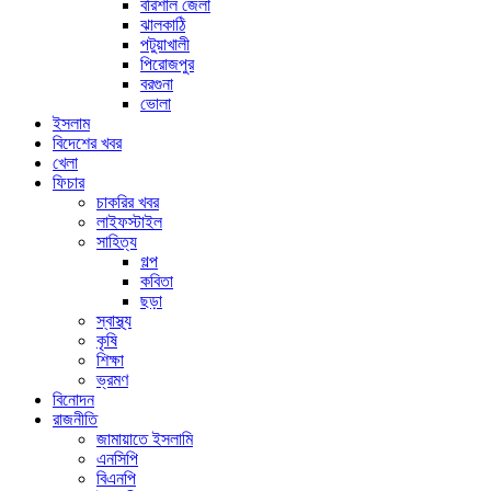
বরিশাল জেলা
ঝালকাঠি
পটুয়াখালী
পিরোজপুর
বরগুনা
ভোলা
ইসলাম
বিদেশের খবর
খেলা
ফিচার
চাকরির খবর
লাইফস্টাইল
সাহিত্য
গল্প
কবিতা
ছড়া
স্বাস্থ্য
কৃষি
শিক্ষা
ভ্রমণ
বিনোদন
রাজনীতি
জামায়াতে ইসলামি
এনসিপি
বিএনপি