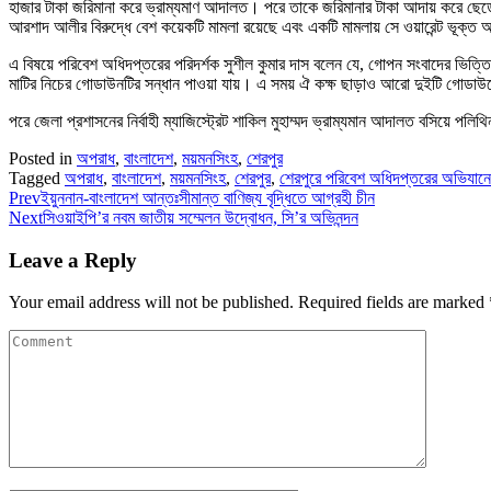
হাজার টাকা জরিমানা করে ভ্রাম্যমাণ আদালত। পরে তাকে জরিমানার টাকা আদায় করে ছেড়ে
আরশাদ আলীর বিরুদ্ধে বেশ কয়েকটি মামলা রয়েছে এবং একটি মামলায় সে ওয়ারেন্ট ভূক্
এ বিষয়ে পরিবেশ অধিদপ্তরের পরিদর্শক সুশীল কুমার দাস বলেন যে, গোপন সংবাদের ভিত্
মাটির নিচের গোডাউনটির সন্ধান পাওয়া যায়। এ সময় ঐ কক্ষ ছাড়াও আরো দুইটি গোডাউ
পরে জেলা প্রশাসনের নির্বাহী ম্যাজিস্ট্রেট শাকিল মুহাম্মদ ভ্রাম্যমান আদালত বসিয়ে
Posted in
অপরাধ
,
বাংলাদেশ
,
ময়মনসিংহ
,
শেরপুর
Tagged
অপরাধ
,
বাংলাদেশ
,
ময়মনসিংহ
,
শেরপুর
,
শেরপুরে পরিবেশ অধিদপ্তরের অভিযানে 
Prev
ইয়ুননান-বাংলাদেশ আন্তঃসীমান্ত বাণিজ্য বৃদ্ধিতে আগ্রহী চীন
Next
সিওয়াইপি’র নবম জাতীয় সম্মেলন উদ্বোধন, সি’র অভিনন্দন
Leave a Reply
Your email address will not be published.
Required fields are marked