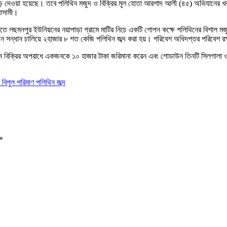
 দেওয়া হয়েছে। তবে পলিথিন মজুদ ও বিক্রির মূল হোতা আরশাদ আলী (৪৫) অভিযানের খবর পে
ত আসামী।
তিতে লছমনপুর ইউনিয়নের নয়াপাড়া গ্রামে মাটির নিচে একটি গোপন কক্ষে পলিথিনের বিশা
নে সন্ধান চালিয়ে ২হাজার ৮ শত কেজি পলিথিন জব্দ করা হয়। পরিবেশ অধিদপ্তর পরিবেশ র
 পলিথিন বিক্রির অপরাধে একজনকে ১০ হাজার টাকা জরিমানা করেন এবং গোডাউন তিনটি সিলগালা 
বিপুল পরিমাণ পলিথিন জব্দ
*