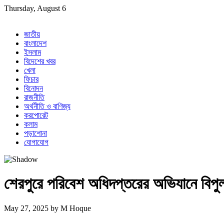
Skip
Thursday, August 6
to
content
জাতীয়
বাংলাদেশ
ইসলাম
বিদেশের খবর
খেলা
ফিচার
বিনোদন
রাজনীতি
অর্থনীতি ও বাণিজ্য
করপোরেট
কলাম
পড়াশোনা
যোগাযোগ
শেরপুরে পরিবেশ অধিদপ্তরের অভিযানে বিপুল
May 27, 2025
by
M Hoque