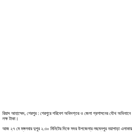
রিয়াদ আহাম্মেদ, শেরপুর : শেরপুরে পরিবেশ অধিদপ্তর ও জেলা প্রশাসনের যৌথ অভিযানে বি
লক্ষ টাকা।
আজ ২৭ মে মঙ্গলবার দুপুর ২.৩০ মিনিটের দিকে সদর উপজেলার লছমনপুর নয়াপাড়া এলাকা