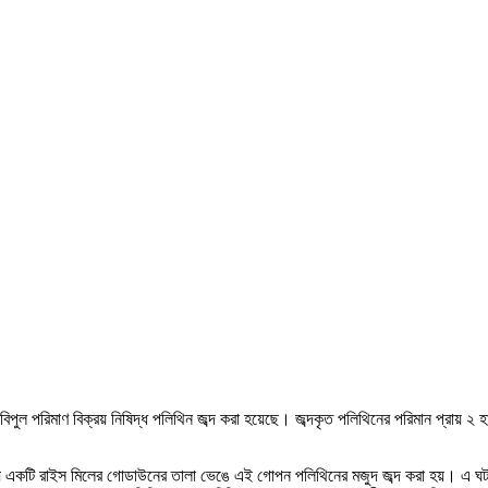
পুল পরিমাণ বিক্রয় নিষিদ্ধ পলিথিন জব্দ করা হয়েছে। জব্দকৃত পলিথিনের পরিমান প্রায় ২
য় একটি রাইস মিলের গোডাউনের তালা ভেঙে এই গোপন পলিথিনের মজুদ জব্দ করা হয়। এ ঘট