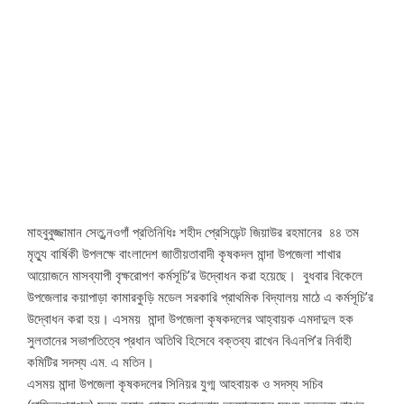
মাহবুবুজ্জামান সেতু,নওগাঁ প্রতিনিধিঃ শহীদ প্রেসিডেন্ট জিয়াউর রহমানের ৪৪ তম
মৃত্যু বার্ষিকী উপলক্ষে বাংলাদেশ জাতীয়তাবাদী কৃষকদল মান্দা উপজেলা শাখার
আয়োজনে মাসব্যাপী বৃক্ষরোপণ কর্মসূচি’র উদ্বোধন করা হয়েছে। বুধবার বিকেলে
উপজেলার কয়াপাড়া কামারকুড়ি মডেল সরকারি প্রাথমিক বিদ্যালয় মাঠে এ কর্মসূচি’র
উদ্বোধন করা হয়। এসময় মান্দা উপজেলা কৃষকদলের আহ্বায়ক এমদাদুল হক
সুলতানের সভাপতিত্বে প্রধান অতিথি হিসেবে বক্তব্য রাখেন বিএনপি’র নির্বাহী
কমিটির সদস্য এম. এ মতিন।
এসময় মান্দা উপজেলা কৃষকদলের সিনিয়র যুগ্ম আহবায়ক ও সদস্য সচিব