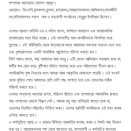
সম্পাদক আনোয়ার হোসেন প্রমূখ।
এছাড়াও বিএনপি,কৃষকদল,যুূবদল, ছাত্রদল,স্বেচ্ছাসেবকদল,শ্রমিকদল,মৎসজীবি
দল,মহিলাদলসহ সকল অঙ্গ ও সহযোগী সংগঠনের নেতৃবৃন্দ উপস্থিত ছিলেন।
এসময় প্রধান অতিথি এম.এ মতিন বলেন, বর্তমানে সারাদেশ এক অস্বাভাবিক
তাপমাত্রার মধ্য দিয়ে যাচ্ছে। এই অসহনীয় গরম জনজীবনকে বিপর্যস্ত করে
তুলেছে। এই পরিস্থিতি থেকে উত্তরণের জন্য আমাদের সকলকে সচেতন হতে হবে
এবং বৃক্ষরোপণকে একটি সামাজিক আন্দোলনে পরিণত করতে হবে।
তিনি আরও বলেন, গাছ আমাদের পরম বন্ধু। এটি কেবল অক্সিজেন সরবরাহ করে না,
মাটির ক্ষয় রোধ করে, বৃষ্টিপাত ঘটাতে সাহায্য করে এবং পরিবেশকে শীতল রাখে।
অপরিকল্পিত বৃক্ষ নিধনের ফলে আমরা আজ প্রকৃতির রোষানলে পড়েছি। এই সংকট
থেকে মুক্তি পেতে আমাদের বেশি বেশি গাছ লাগাতে হবে এবং সেগুলোর সঠিক
পরিচর্যা করতে হবে।
এসময় অন্যান্য বক্তারা বলেন, পরিবেশ বাঁচাতে এবং তাপমাত্রা স্বাভাবিক রাখতে
গাছ লাগানোর কোনো বিকল্প নেই। আমরা শুধু গাছ লাগিয়েই ক্ষান্ত হবো না,
এগুলোর নিয়মিত পরিচর্যাও নিশ্চিত করব। দেশের প্রতিটি নাগরিককে এই মহৎ কাজে
এগিয়ে আসতে হবে।
এ কর্মসূচিতে প্রায় ৫-৭ হাজার বিভিন্ন প্রজাতির ফলজ, বনজ ও ঔষধি গাছ বিতরণ
করা হয়। আয়োজকদের পক্ষ থেকে জানানো হয়, মাসব্যাপী এ কর্মসূচি’র মাধ্যমে