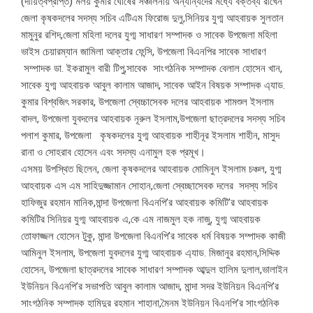
(দায়িত্বপ্রাপ্ত) মলয় কুমার ঘোষের সঞ্চালনায় অন্যান্যদের মধ্যে বক্তব্য রাখেন
জেলা কৃষকদলের সদস্য সচিব এটিএম ফিরোজ দুলু,সিনিয়র যুগ্ম আহবায়ক সুলতান
মামুনুর রশিদ,জেলা মহিলা দলের যুগ্ম সাধারণ সম্পাদক ও সাবেক উপজেলা মহিলা
ভাইস চেয়ারম্যান জামিলা আক্তার ফেন্সি, উপজেলা বিএনপির সাবেক সাধারণ
সম্পাদক ডা. ইকরামুল বারী টিপু,সাবেক সাংগঠনিক সম্পাদক বেলাল হোসেন খান,
সাবেক যুগ্ম আহবায়ক আবুল কালাম আজাদ, সাবেক আইন বিষয়ক সম্পাদক এ্যাড.
কুমার বিশ্বজিৎ সরকার, উপজেলা স্বেচ্চাসেবক দলের আহবায়ক শামশুল ইসলাম
বাদল, উপজেলা যুবদলের আহবায়ক নূরুল ইসলাম,উপজেলা ছাত্রদলের সদস্য সচিব
পলাশ কুমার, উপজেলা কৃষকদলের যুগ্ম আহবায়ক শাহীনূর ইসলাম শাহীন, মাসুদ
রানা ও সোহরাব হোসেন এবং সদস্য এনামুল হক প্রমূখ।
এসময় উপস্থিত ছিলেন, জেলা কৃষকদলের আহবায়ক মোমিনুল ইসলাম চঞ্চল, যুগ্ম
আহবায়ক এস এম সাহিদুজ্জামান সোহান,জেলা স্বেচ্ছাসেবক দলের সদস্য সচিব
হাফিজুর রহমান মানিক,মান্দা উপজেলা বিএনপি’র আহবায়ক কমিটি’র আহবায়ক
কমিটির সিনিয়র যুগ্ম আহবায়ক এ,কে এম নাজমুল হক নাজু, যুগ্ম আহবায়ক
তোফাজ্জল হোসেন টুকু, মান্দা উপজেলা বিএনপি’র সাবেক ধর্ম বিষয়ক সম্পাদক কাজী
আমিনুল ইসলাম, উপজেলা যুবদলের যুগ্ম আহবায়ক এ্যাড. মিজানুর রহমান,সিদ্দিক
হোসেন, উপজেলা ছাত্রদলের সাবেক সাধারণ সম্পাদক আব্দুল হালিম দুলাল,ভালাইন
ইউনিয়ন বিএনপি’র সভাপতি আবুল কালাম আজাদ, মান্দা সদর ইউনিয়ন বিএনপি’র
সাংগঠনিক সম্পাদক হামিদুর রহমান শাহানা,মৈনম ইউনিয়ন বিএনপি’র সাংগঠনিক