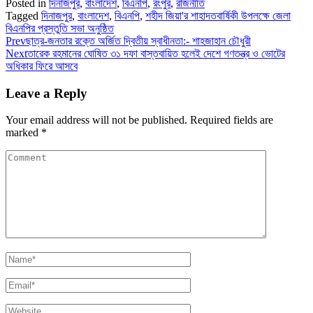
Posted in
দিনাজপুর
,
বাংলাদেশ
,
বিএনপি
,
রংপুর
,
রাজনীতি
Tagged
দিনাজপুর
,
বাংলাদেশ
,
বিএনপি
,
শহীদ জিয়া'র শাহাদতবার্ষিকী উপলক্ষে জেলা
বিএনপির প্রস্তুতি সভা অনুষ্ঠিত
Prev
ছাত্র-জনতার রক্তে অর্জিত দ্বিতীয় স্বাধীনতা:- শাহজাহান চৌধুরী
Next
তারেক রহমানের ঘোষিত ৩১ দফা বাস্তবায়িত হলেই দেশে গণতন্ত্র ও ভোটের
অধিকার ফিরে আসবে
Leave a Reply
Your email address will not be published.
Required fields are
marked
*