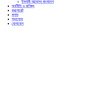
ইসলামী আন্দোলন বাংলাদেশ
অর্থনীতি ও বাণিজ্য
করপোরেট
কলাম
পড়াশোনা
যোগাযোগ