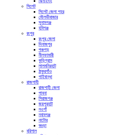
ঝিনাইদহ
সিলেট
সিলেট জেলা শহর
মৌলভীবাজার
সুনামগঞ্জ
হবিগঞ্জ
রংপুর
রংপুর জেলা
দিনাজপুর
পঞ্চগড়
নীলফামারী
কুড়িগ্রাম
লালমনিরহাট
ঠাকুরগাঁও
গাইবান্ধা
রাজশাহী
রাজশাহী জেলা
পাবনা
সিরাজগঞ্জ
জয়পুরহাট
নওগাঁ
নবাবগঞ্জ
নাটোর
বগুড়া
বরিশাল