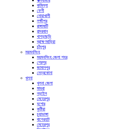
কক্সবাজার
কুমিল্লা
ফেনী
নোয়াখালী
লক্ষীপুর
রাঙ্গামাটি
বান্দরবান
খাগড়াছড়ি
ব্রাহ্মণবাড়িয়া
চাঁদপুর
ময়মনসিংহ
ময়মনসিংহ জেলা শহর
শেরপুর
জামালপুর
নেত্রকোনা
খুলনা
খুলনা জেলা
মাগুরা
নড়াইল
মেহেরপুর
যশোর
কুষ্টিয়া
চুয়াডাঙ্গা
বাগেরহাট
মেহেরপুর