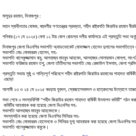
মাসুদুর রহমান, দিনাজপুর :
মহান স্বাধীনতার ঘোষক, বহুদলীয় গণতন্ত্রের প্রবক্তা, শহীদ রাষ্ট্রপতি জিয়াউর রহমান 
শনিবার (১৭ মে ২০২৫) বেলা ১২ টায় জেল রোডস্থ দলীয় কার্যালয়ে এই প্রস্তুতি সভা অনুষ
দিনাজপুর জেলা বিএনপির সভাপতি অ্যাডভোকেট মোফাজ্জল হোসেন দুলালের সভাপতিত্বে ও ভা
সভাপতি মোঃ মোকাররম হোসেন, সহ-
সভাপতি খালেকুজ্জামান বাবু, আলহাজ্ব মাহবুব আহমেদ, আলহাজ্ব সোলায়মান মোল্লা, সাংগ
সভাপতি ফরিজার রহমান তপু, জেলা তাঁতীদলের সভাপতি মোঃ রেজাউল ইসলাম, জেলা শ্রমিকদ
প্রস্তুতি সভায় সুষ্ঠু ও শান্তিপূর্ণ পরিবেশে শহীদ রাষ্ট্রপতি জিয়াউর রহমানের শাহাদত বার
এছাড়া
আগামী ২৩ ও ২৪ মে ২০২৫ বগুড়ায় যুবদল, স্বেচ্ছাসেবকদল ও ছাত্রদলের উদ্যোগে তার
সভা শেষে ৩ সদস্যবিশিষ্ট “শহীদ জিয়াউর রহমান শাহাদত বার্ষিকী উদযাপন কমিটি” গঠন কর
কমিটির আহবায়ক করা হয়েছে জেলা বিএনপির সহ-
সভাপতি আলহাজ্ব মাহবুব আহমেদকে।
সদস্যসচিব করা হয়েছে জেলা বিএনপির সিনিয়র সহ-
সভাপতি মোঃ মোকাররম হোসেনকে ও সিনিয়র যুগ্ম আহবায়ক করা হয়েছে জেলা বিএনপির সহ
সভাপতি খালেকুজ্জামান বাবুকে।