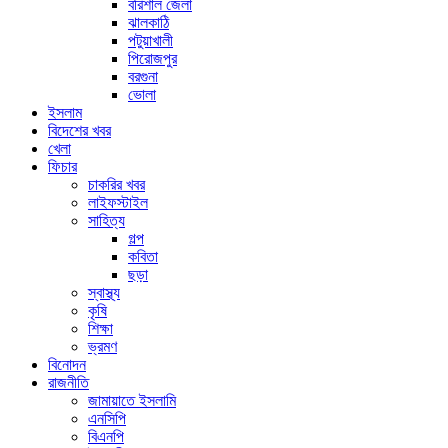
বরিশাল জেলা
ঝালকাঠি
পটুয়াখালী
পিরোজপুর
বরগুনা
ভোলা
ইসলাম
বিদেশের খবর
খেলা
ফিচার
চাকরির খবর
লাইফস্টাইল
সাহিত্য
গল্প
কবিতা
ছড়া
স্বাস্থ্য
কৃষি
শিক্ষা
ভ্রমণ
বিনোদন
রাজনীতি
জামায়াতে ইসলামি
এনসিপি
বিএনপি