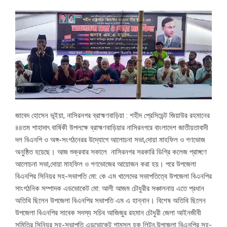
জাবেদ হোসেন ভূইয়া, নাসিরনগর ব্রাহ্মণবাড়িয়া : শহীদ প্রেসিডেন্ট জিয়াউর রহমানের
৪৪তম শাহাদাৎ বার্ষিকী উপলক্ষে ব্রাহ্মণবাড়িয়ার নাসিরনগরে বাংলাদেশ জাতীয়তাবাদী
দল বিএনপি ও অঙ্গ-সংগঠনেরর উদ্যোগে আলোচনা সভা,দোয়া মাহফিল ও গণভোজ
অনুষ্ঠিত হয়েছে। আজ শুক্রবার সকালে নাসিরনগর সরকারি ডিগ্রি কলেজ প্রাঙ্গণে
আলোচনা সভা,দোয়া মাহফিল ও গণভোজের আয়োজন করা হয়। পরে উপজেলা
বিএনপির সিনিয়র সহ-সভাপতি মো: কে এম খালেদের সভাপতিত্বে উপজেলা বিএনপির
সাংগঠনিক সম্পাদক এডভোকেট মো: আলী আজম চৌধুরীর সঞ্চালনায় এতে প্রধান
অতিথি ছিলেন উপজেলা বিএনপির সভাপতি এম এ হান্নান। বিশেষ অতিথি ছিলেন
উপজেলা বিএনপির সাবেক সদস্য সচিব আজিজুর রহমান চৌধুরী জেলা আইনজীবী
সমিতির সিনিয়র সহ-সভাপতি এডভোকেট শামসুল হক লিটন,উপজেলা বিএনপির সহ-