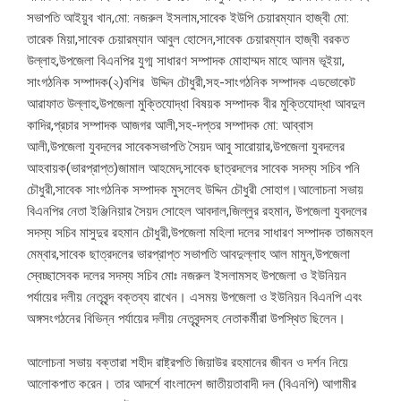
সভাপতি আইয়ুব খান,মো: নজরুল ইসলাম,সাবেক ইউপি চেয়ারম্যান হাজ্বী মো:
তারেক মিয়া,সাবেক চেয়ারম্যান আবুল হোসেন,সাবেক চেয়ারম্যান হাজ্বী বরকত
উল্লাহ,উপজেলা বিএনপির যুগ্ম সাধারণ সম্পাদক মোহাম্মদ মাহে আলম ভূইয়া,
সাংগঠনিক সম্পাদক(২)বশির উদ্দিন চৌধুরী,সহ-সাংগঠনিক সম্পাদক এডভোকেট
আরাফাত উল্লাহ,উপজেলা মুক্তিযোদ্ধা বিষয়ক সম্পাদক বীর মুক্তিযোদ্ধা আবদুল
কাদির,প্রচার সম্পাদক আজগর আলী,সহ-দপ্তর সম্পাদক মো: আব্বাস
আলী,উপজেলা যুবদলের সাবেকসভাপতি সৈয়দ আবু সারোয়ার,উপজেলা যুবদলের
আহবায়ক(ভারপ্রাপ্ত)জামাল আহমেদ,সাবেক ছাত্রদলের সাবেক সদস্য সচিব পনি
চৌধুরী,সাবেক সাংগঠনিক সম্পাদক মুসলেহ উদ্দিন চৌধুরী সোহাগ।আলোচনা সভায়
বিএনপির নেতা ইঞ্জিনিয়ার সৈয়দ সোহেল আবদাল,জিল্লুর রহমান, উপজেলা যুবদলের
সদস্য সচিব মাসুদুর রহমান চৌধুরী,উপজেলা মহিলা দলের সাধারণ সম্পাদক তাজমহল
মেম্বার,সাবেক ছাত্রদলের ভারপ্রাপ্ত সভাপতি আবদুল্লাহ আল মামুন,উপজেলা
স্বেচ্ছাসেবক দলের সদস্য সচিব মোঃ নজরুল ইসলামসহ উপজেলা ও ইউনিয়ন
পর্যায়ের দলীয় নেতৃবৃন্দ বক্তব্য রাখেন। এসময় উপজেলা ও ইউনিয়ন বিএনপি এবং
অঙ্গসংগঠনের বিভিন্ন পর্যায়ের দলীয় নেতৃবৃন্দসহ নেতাকর্মীরা উপস্থিত ছিলেন।
আলোচনা সভায় বক্তারা শহীদ রাষ্ট্রপতি জিয়াউর রহমানের জীবন ও দর্শন নিয়ে
আলোকপাত করেন। তার আদর্শে বাংলাদেশ জাতীয়তাবাদী দল (বিএনপি) আগামীর