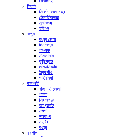
ঝিনাইদহ
সিলেট
সিলেট জেলা শহর
মৌলভীবাজার
সুনামগঞ্জ
হবিগঞ্জ
রংপুর
রংপুর জেলা
দিনাজপুর
পঞ্চগড়
নীলফামারী
কুড়িগ্রাম
লালমনিরহাট
ঠাকুরগাঁও
গাইবান্ধা
রাজশাহী
রাজশাহী জেলা
পাবনা
সিরাজগঞ্জ
জয়পুরহাট
নওগাঁ
নবাবগঞ্জ
নাটোর
বগুড়া
বরিশাল