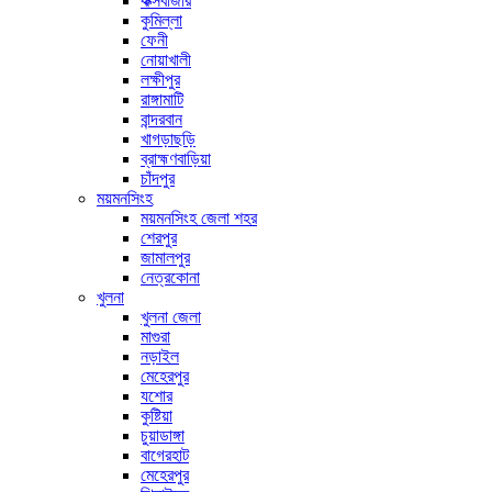
কক্সবাজার
কুমিল্লা
ফেনী
নোয়াখালী
লক্ষীপুর
রাঙ্গামাটি
বান্দরবান
খাগড়াছড়ি
ব্রাহ্মণবাড়িয়া
চাঁদপুর
ময়মনসিংহ
ময়মনসিংহ জেলা শহর
শেরপুর
জামালপুর
নেত্রকোনা
খুলনা
খুলনা জেলা
মাগুরা
নড়াইল
মেহেরপুর
যশোর
কুষ্টিয়া
চুয়াডাঙ্গা
বাগেরহাট
মেহেরপুর