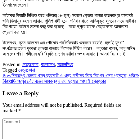
ইসলামের ছেলে।
আটকের বিষয়টি নিশ্চিত করে শনিবার(২৮ জুন) সকালে কেন্দুয়া থানার ভারপ্রাপ্ত কর্মকর্তা
ওসি মিজানুর রহমান জানান, পুলিশ বাদী হয়ে শনিবার রাতে অভিযুক্ত সুমনের নামে সাইবার
নিরাপত্তা আইনে মামলা রুজু করা হয়েছে। আজ দুপুরে তাকে নেত্রকোনা আদালতে
প্রেরণ করা হয়।
উল্লেখ্য, সুমন আহমেদ এর পোস্টের প্রতিক্রিয়ায় শুক্রবার রাতেই ‘জুলাই যুদ্ধা’
সংগঠনের তরুণ-যুবকরা কেন্দুয়া বাজারে বিক্ষোভ মিছিল করেন। বক্তারা বলেন, আবু সাঈদ
আমাদের গর্ব। শহীদের ছবি বিকৃতি দেশের মর্যাদার ওপর আঘাত। আমরা বিচার চাই।
Posted in
নেত্রকোনা
,
বাংলাদেশ
,
ময়মনসিংহ
Tagged
নেত্রকোনা
Prev
দিনাজপুর জেলার খাদ্য ব্যবসায়ী ও খাদ্য কর্মীদের নিয়ে নিরাপদ খাদ্য প্রস্তুত, পর
Next
দিনাজপুর বোঁচাগঞ্জের সাধক চন্দ্র রায় হত্যার আসামী গ্রেপ্তার
Leave a Reply
Your email address will not be published.
Required fields are
marked
*