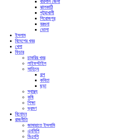
বরিশাল জেলা
ঝালকাঠি
পটুয়াখালী
পিরোজপুর
বরগুনা
ভোলা
ইসলাম
বিদেশের খবর
খেলা
ফিচার
চাকরির খবর
লাইফস্টাইল
সাহিত্য
গল্প
কবিতা
ছড়া
স্বাস্থ্য
কৃষি
শিক্ষা
ভ্রমণ
বিনোদন
রাজনীতি
জামায়াতে ইসলামি
এনসিপি
বিএনপি