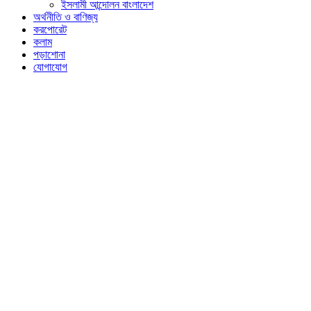
ইসলামী আন্দোলন বাংলাদেশ
অর্থনীতি ও বাণিজ্য
করপোরেট
কলাম
পড়াশোনা
যোগাযোগ