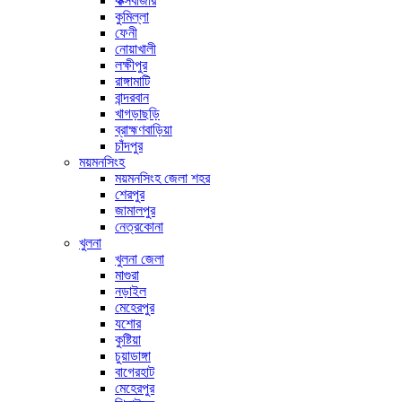
কক্সবাজার
কুমিল্লা
ফেনী
নোয়াখালী
লক্ষীপুর
রাঙ্গামাটি
বান্দরবান
খাগড়াছড়ি
ব্রাহ্মণবাড়িয়া
চাঁদপুর
ময়মনসিংহ
ময়মনসিংহ জেলা শহর
শেরপুর
জামালপুর
নেত্রকোনা
খুলনা
খুলনা জেলা
মাগুরা
নড়াইল
মেহেরপুর
যশোর
কুষ্টিয়া
চুয়াডাঙ্গা
বাগেরহাট
মেহেরপুর