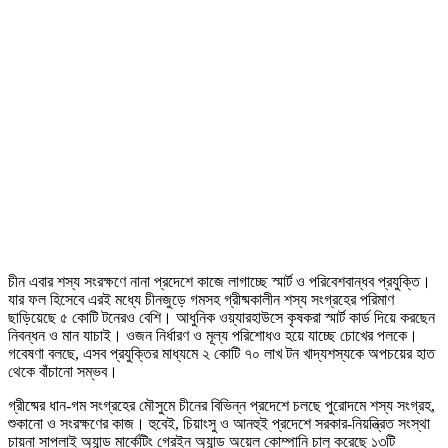
চীন এবার শস্য সংরক্ষণে নানা প্রদেশে কাজে লাগাচ্ছে স্মার্ট ও পরিবেশবান্ধব প্রযুক্তি।
যার ফল হিসেবে এরই মধ্যে চীনজুড়ে গমসহ গ্রীষ্মকালীন শস্য সংগ্রহের পরিমাণ
ছাড়িয়েছে ৫ কোটি টনেরও বেশি। আধুনিক ওয়্যারহাউসে কৃষকরা স্মার্ট কার্ড দিয়ে করছেন
নিবন্ধন ও মান যাচাই। ওজন নির্ধারণ ও মূল্য পরিশোধও হয়ে যাচ্ছে চোখের পলকে।
গবেষণা বলছে, এসব প্রযুক্তির মাধ্যমে ২ কোটি ৭০ লাখ টন খাদ্যশস্যকে অপচয়ের হাত
থেকে বাঁচানো সম্ভব।
গ্রীষ্মের ধান-গম সংগ্রহের মৌসুমে চীনের বিভিন্ন প্রদেশে চলছে পুরোদমে শস্য সংগ্রহ,
শুকানো ও সংরক্ষণের কাজ। হুবেই, চিয়াংসু ও আনহুই প্রদেশে সরকার-নিয়ন্ত্রিত সংস্থা
চায়না সাপ্লাই অ্যান্ড মার্কেটিং গ্রেইন অ্যান্ড অয়েল কোম্পানি চালু করেছে ১৩টি