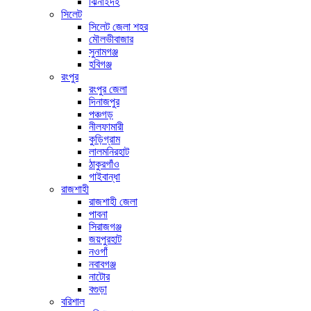
ঝিনাইদহ
সিলেট
সিলেট জেলা শহর
মৌলভীবাজার
সুনামগঞ্জ
হবিগঞ্জ
রংপুর
রংপুর জেলা
দিনাজপুর
পঞ্চগড়
নীলফামারী
কুড়িগ্রাম
লালমনিরহাট
ঠাকুরগাঁও
গাইবান্ধা
রাজশাহী
রাজশাহী জেলা
পাবনা
সিরাজগঞ্জ
জয়পুরহাট
নওগাঁ
নবাবগঞ্জ
নাটোর
বগুড়া
বরিশাল