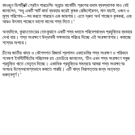
কাওছুন ডিসট্রিক্ট গ্রেইন পারচেসিং অ্যান্ড মার্কেটিং গ্রুপের গুদাম ব্যবস্থাপক মাও বেই
জানালেন, ‘শুধু একটি স্মার্ট কার্ড ব্যবহার করেই কৃষক রেজিস্ট্রেশন, মান যাচাই, ওজন ও
মূল্য পরিশোধ—সব করতে পারছেন এক জায়গায়। এতে দ্রুত অর্থ পাচ্ছেন কৃষকরা, এবং
আরও উৎসাহ পাচ্ছেন ভালো মানের শস্য দিতে।’
অন্যদিকে, কুয়াংতোংয়ের তোংকুয়ানে একটি শস্য গুদামে পরিবেশবান্ধব প্রযুক্তির ব্যবহার
দেখা যায়। শস্য সংরক্ষণে উদ্ভাবনী সক্ষমতার পরিচয় দিচ্ছে এই সংরক্ষাণাগার। কমাচ্ছে
শস্যের অপচয়।
চীনের জাতীয় খাদ্য ও কৌশলগত রিজার্ভ প্রশাসন একাডেমির শস্য সংরক্ষণ ও পরিবহন
গবেষণা ইনস্টিটিউটের পরিচালক চাং চোংচিয়ে জানালেন, ‘চীন এখন শস্য সংরক্ষণে সবুজ
প্রযুক্তি খাতে নেতৃত্ব দিচ্ছে। একাধিক প্রযুক্তির সমন্বয়ে আমরা শস্য সংরক্ষণের
অপচয় উল্লেখযোগ্যভাবে কমাতে পারছি। এটি খাদ্য নিরাপত্তার জন্য অত্যন্ত
গুরুত্বপূর্ণ।’