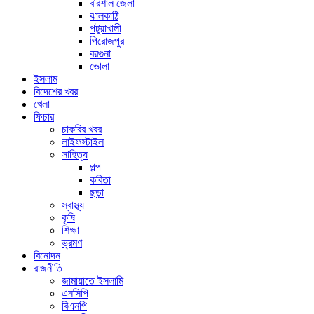
বরিশাল জেলা
ঝালকাঠি
পটুয়াখালী
পিরোজপুর
বরগুনা
ভোলা
ইসলাম
বিদেশের খবর
খেলা
ফিচার
চাকরির খবর
লাইফস্টাইল
সাহিত্য
গল্প
কবিতা
ছড়া
স্বাস্থ্য
কৃষি
শিক্ষা
ভ্রমণ
বিনোদন
রাজনীতি
জামায়াতে ইসলামি
এনসিপি
বিএনপি