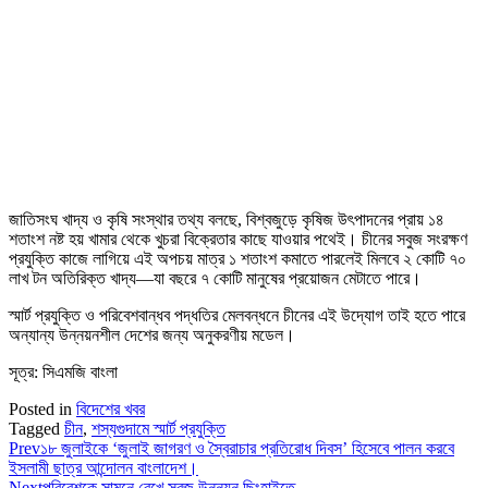
জাতিসংঘ খাদ্য ও কৃষি সংস্থার তথ্য বলছে, বিশ্বজুড়ে কৃষিজ উৎপাদনের প্রায় ১৪
শতাংশ নষ্ট হয় খামার থেকে খুচরা বিক্রেতার কাছে যাওয়ার পথেই। চীনের সবুজ সংরক্ষণ
প্রযুক্তি কাজে লাগিয়ে এই অপচয় মাত্র ১ শতাংশ কমাতে পারলেই মিলবে ২ কোটি ৭০
লাখ টন অতিরিক্ত খাদ্য—যা বছরে ৭ কোটি মানুষের প্রয়োজন মেটাতে পারে।
স্মার্ট প্রযুক্তি ও পরিবেশবান্ধব পদ্ধতির মেলবন্ধনে চীনের এই উদ্যোগ তাই হতে পারে
অন্যান্য উন্নয়নশীল দেশের জন্য অনুকরণীয় মডেল।
সূত্র: সিএমজি বাংলা
Posted in
বিদেশের খবর
Tagged
চীন
,
শস্যগুদামে স্মার্ট প্রযুক্তি
Prev
১৮ জুলাইকে ‘জুলাই জাগরণ ও স্বৈরাচার প্রতিরোধ দিবস’ হিসেবে পালন করবে
ইসলামী ছাত্র আন্দোলন বাংলাদেশ।
Next
পরিবেশকে সামনে রেখে সবুজ উন্নয়ন ছিংহাইতে