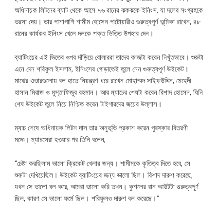
অধিনায়ক লিটনের ব্যাট থেকে আসে ৭৬ রানের ঝকঝকে ইনিংস, যা দলের সংগ্রহকে
ভরসা দেয়। তার পাশাপাশি শামীম হোসেন পাটোয়ারীও গুরুত্বপূর্ণ ভূমিকা রাখেন, ৪৮
রানের কার্যকর ইনিংস খেলে দলকে শক্ত ভিত্তি উপহার দেন।
ব্যাটিংয়ের এই ভিতের ওপর দাঁড়িয়ে বোলাররা তাদের কাজটা করেন নিখুঁতভাবে। শুরুটা
এনে দেন শরিফুল ইসলাম, ইনিংসের গোড়াতেই তুলে নেন গুরুত্বপূর্ণ উইকেট।
মাঝের ওভারগুলোয় বল হাতে নিয়ন্ত্রণ ধরে রাখেন মোহাম্মদ সাইফউদ্দিন, মেহেদী
হাসান মিরাজ ও মুস্তাফিজুর রহমান। আর ম্যাচের শেষটা করেন রিশাদ হোসেন, যিনি
শেষ উইকেট তুলে নিয়ে নিশ্চিত করেন টাইগারদের জয়ের উল্লাস।
ম্যাচ শেষে অধিনায়ক লিটন দাস তার অনুভূতি প্রকাশ করেন পুরস্কার বিতরণী
মঞ্চে। ম্যাচসেরা হওয়ার পর তিনি বলেন,
“চেষ্টা করছিলাম ভালো ক্রিকেট খেলার জন্য। শামীমকে কৃতিত্ব দিতে হবে, সে
শুরুটা দেখিয়েছিল। উইকেট ব্যাটিংয়ের জন্য ভালো ছিল। রিশাদ দারুণ করেছে,
যখন সে ভালো বল করে, আমরা ভালো করি তখন। কুশলের রান আউটটা গুরুত্বপূর্ণ
ছিল, কারণ সে ভালো ফর্মে ছিল। শরিফুলও দারুণ বল করেছে।”