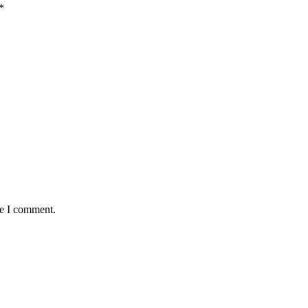
*
me I comment.