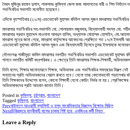
সৈয়দ মুজিবুর রহমান দুলাল, লাকসামঃ কুমিল্লা জেলা জজ আদালতের নারী ও শিশু নির্যাতন দ
গভর্ণিংবডির সভাপতি মনোনীত হয়েছেন।
এদিকে বৃহস্পতিবার (২২মে) এডভোকেট মুহাম্মদ বদিউল আলম সুজন মাদরাসার গভর্ণিংবডির 
মাদরাসার গভর্ণিংবডির সহ-সভাপতি মো. সোলায়মান মজুমদার, বিদ্যোৎসাহী সদস্য মো. শহীদ 
মাদরাসার প্রধান মুহাদ্দেস মাওলানা আবদুল হালিম, অধ্যাপক মোহাম্মদ হোসাইন, মো.আহস
মাদরাসা সূত্রে জানা গেছে, মাদ্রাসা কর্তৃপক্ষের আবেদনের প্রেক্ষিতে গত ১৭মে ইসলামী আর
এডভোকেট মুহাম্মদ বদিউল আলম সুজন এবং বিদ্যোৎসাহী হিসেবে তন্ময় ইসলামকে মনোনয়
দৌলতগঞ্জ গাজীমুড়া কামিল মাদরাসার নবগঠিত গভর্ণিংবডির সভাপতি এডভোকেট মুহাম্মদ বদিউল
পালনে নবগঠিত কমিটি বদ্ধপরিকর। এ ক্ষেত্রে তিনি মাদরাসার শিক্ষক-শিক্ষার্থী, অভিভ
তিনি বলেন, শিক্ষার মানোন্নয়নে শিক্ষক, অভিভাবক এবং গভর্ণিংবডির সমন্বয়ের বিকল্প 
সন্তানের প্রতি অভিভাবকদের খেয়াল রাখতে হবে। যেনো তারা কোনোভাবেই পড়ালেখার বা
তিনি শিক্ষকদের উদ্দেশ্যে বলেন, কোনো শিক্ষার্থী যেনো কোচিং নির্ভর না হয়। শ্রেণিকক্ষের
অভিভাবাকদের প্রতি আহবান জানান তিনি।
Posted in
কুমিল্লা
,
চট্টগ্রাম
,
বাংলাদেশ
Tagged
কুমিল্লা
,
বাংলাদেশ
Prev
বাউফলে আওয়ামী ফ্যাসিস্ট ও হলুদ সাংবাদিকতার বিরুদ্ধে বিক্ষোভ মিছিল
Next
চিরিরবন্দরে যাত্রীবাহী বাসের চাকায় পিষ্ট হয়ে এনজিওর কর্মী নিহত
Leave a Reply