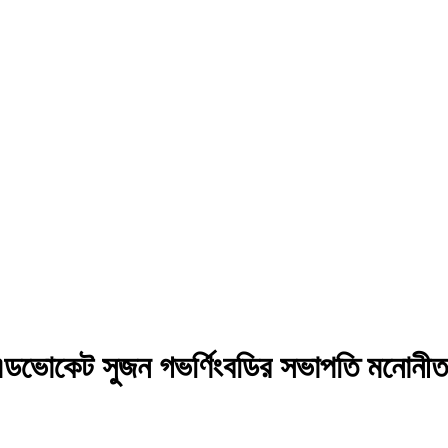
াএডভোকেট সুজন গভর্ণিংবডির সভাপতি মনোনীত