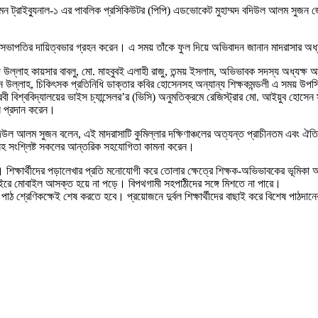
মন ট্রাইব্যুনাল-১ এর পাবলিক প্রসিকিউটর (পিপি) এডভোকেট মুহাম্মদ বদিউল আলম সুজন জেলার 
সভাপতির দায়িত্বভার গ্রহন করেন। এ সময় তাঁকে ফুল দিয়ে অভিবাদন জানান মাদরাসার অধ্
উল্লাহ কায়সার বাবলু, মো. মাহবুবই এলাহী রাজু, তন্ময় ইসলাম, অভিভাবক সদস্য অধ্যক্ষ আ
ান উল্লাহ, চিকিৎসক প্রতিনিধি ডাক্তার কবির হোসেনসহ অন্যান্য শিক্ষকমন্ডলী এ সময় উপ
বী বিশ্ববিদ্যালয়ের ভাইস চ্যান্সেলর’র (ভিসি) অনুমতিক্রমে রেজিস্ট্রার মো. আইয়ুব হোসেন
ন প্রদান করেন।
 আলম সুজন বলেন, এই মাদরাসাটি কুমিল্লার দক্ষিণাঞ্চলের অত্যন্ত প্রাচীনতম এবং ঐতিহ্যবাহ
াবকসহ সংশ্লিষ্ট সকলের আন্তরিক সহযোগিতা কামনা করেন।
নেই। শিক্ষার্থীদের পড়ালেখার প্রতি মনোযোগী করে তোলার ক্ষেত্রে শিক্ষক-অভিভাবকের ভূম
ইরে মোবাইল আসক্ত হয়ে না পড়ে। বিপথগামী সহপাঠীদের সঙ্গে মিশতে না পারে।
 পাঠ শ্রেণিকক্ষেই শেষ করতে হবে। প্রয়োজনে দুর্বল শিক্ষার্থীদের বাছাই করে বিশেষ পাঠদানে