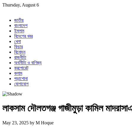
Skip
Thursday, August 6
to
content
জাতীয়
বাংলাদেশ
ইসলাম
বিদেশের খবর
খেলা
ফিচার
বিনোদন
রাজনীতি
অর্থনীতি ও বাণিজ্য
করপোরেট
কলাম
পড়াশোনা
যোগাযোগ
লাকসাম দৌলতগঞ্জ গাজীমুড়া কামিল মাদরাস
May 23, 2025
by
M Hoque