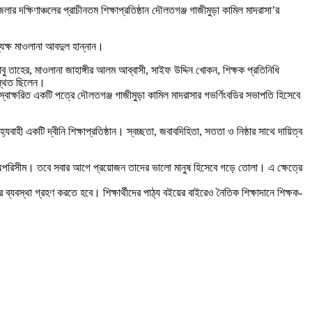
দক্ষিণাঞ্চলের প্রাচীনতম শিক্ষাপ্রতিষ্ঠান দৌলতগঞ্জ গাজীমুড়া কামিল মাদরাসা’র
যক্ষ মাওলানা আবদুল হান্নান।
বু তাহের, মাওলানা জাহাঙ্গীর আলম আব্বাসী, সাইফ উদ্দিন খোকন, শিক্ষক প্রতিনিধি
স্থিত ছিলেন।
 স্বাক্ষরিত একটি পত্রে দৌলতগঞ্জ গাজীমুড়া কামিল মাদরাসার গভর্ণিংবডির সভাপতি হিসেবে
ী একটি দ্বীনি শিক্ষাপ্রতিষ্ঠান। স্বচ্ছতা, জবাবদিহিতা, সততা ও নিষ্ঠার সাথে দায়িত্ব
িকা অপরিসীম। তবে সবার আগে প্রয়োজন তাদের ভালো মানুষ হিসেবে গড়ে তোলা। এ ক্ষেত্রে
র ব্যবস্থা গ্রহণ করতে হবে। শিক্ষার্থীদের পাঠ্য বইয়ের বাইরেও নৈতিক শিক্ষাদানে শিক্ষক-