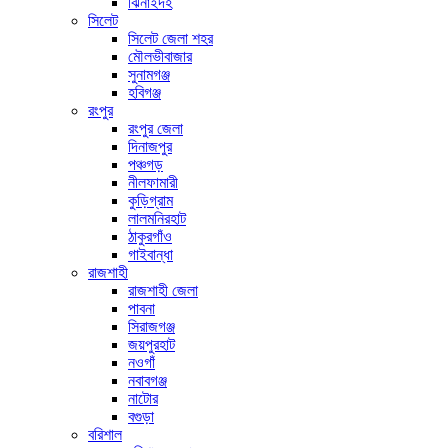
ঝিনাইদহ
সিলেট
সিলেট জেলা শহর
মৌলভীবাজার
সুনামগঞ্জ
হবিগঞ্জ
রংপুর
রংপুর জেলা
দিনাজপুর
পঞ্চগড়
নীলফামারী
কুড়িগ্রাম
লালমনিরহাট
ঠাকুরগাঁও
গাইবান্ধা
রাজশাহী
রাজশাহী জেলা
পাবনা
সিরাজগঞ্জ
জয়পুরহাট
নওগাঁ
নবাবগঞ্জ
নাটোর
বগুড়া
বরিশাল