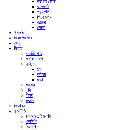
বরিশাল জেলা
ঝালকাঠি
পটুয়াখালী
পিরোজপুর
বরগুনা
ভোলা
ইসলাম
বিদেশের খবর
খেলা
ফিচার
চাকরির খবর
লাইফস্টাইল
সাহিত্য
গল্প
কবিতা
ছড়া
স্বাস্থ্য
কৃষি
শিক্ষা
ভ্রমণ
বিনোদন
রাজনীতি
জামায়াতে ইসলামি
এনসিপি
বিএনপি