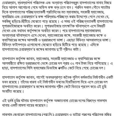
চেয়ারম্যান, ব্যবস্থাপনা পরিচালক এবং অন্যান্য পরিচালকবৃন্দ হাসপাতালের নানাহ বিষয়ে
নিয়ে আলাপ আলোচনা শেষে অফিস কক্ষ বন্ধ চলে যান। পরদিন সকাল পৌনে সাতটার
দিকে হাসপাতালের পরিচ্ছন্নতাকর্মী প্রতিদিনের মত ম্যানাজার, সহকারী ম্যানেজার,
ক্যারিয়ার এবং চেয়ারম্যান’র কক্ষ পরিস্কার-পরিচ্ছন্ন করার উদ্দেশ্যে গেলে দেখেন যে,
সবকিছু ছড়িয়ে-ছিঁটিয়ে মেঝেতে পড়ে রয়েছে। এ সময় ওই পরিচ্ছন্নতাকর্মী হাসপাতালের
সুপারভাইজারকে অবহিত করেন। সুপারভাইজার তাৎক্ষণিক ঘটনাস্থলে এসে বিষয়টি
দেখেন এবং যথাযথ কর্তৃপক্ষকে অবহিত করেন। পরে হাসপাতালের ম্যানাজারসহ
অন্যান্যরা ঘটনাস্থলে এসে দেখেন, ম্যানেজারের কক্ষে, সহকারী ম্যানেজার কক্ষে ও
ক্যাশিয়ারের কক্ষের আলমারী ও ড্রয়ারগুলো ভাঙ্গা। এছাড়া বিভিন্ন আসবাবপত্র ভাঙ্গা।
বিভিন্ন ফাইলপত্র এলোমেলো মেঝেতে ছড়িয়ে ছিটিয়ে পড়ে রয়েছে। এদিকে
হাসপাতালের চেয়ারম্যান’র কক্ষের জানালার দু’টি গ্রীলও কাটা।
হাসপাতাল কর্তৃপক্ষ জানান, ম্যানেজার, সহকারী ম্যানেজার ও ক্যাশিয়ারের কক্ষে
আলমারীতে রক্ষিত ড্রয়ারগুলো ভেঙ্গে চোরের দল প্রায় ৩২ লাখ টাকা নিয়ে পালিয়েছে। এ
ছাড়া, হাসপাতালের সিসি ক্যামেরার ডিভাইজ বক্সটিও কেটে নিয়ে গেছে চোরের দল।
হাসপাতাল কর্তৃপক্ষ জানান, পাশেই অবসরপ্রাপ্ত জনৈক পুলিশ কর্মকর্তার নির্মাণাধীন একটি
ভবন রয়েছে। তাঁদের ধারনা ওই নির্মাণাধীন ভবনের দ্বিতীয়তলা দিয়ে এসে চোরের দল
হাসপাতালের চেয়ারম্যান’র কক্ষের জানালার গ্রীল কেটে ভিতরে প্রবেশ করে এই চুরি
সংঘটিত করেছে।
এই দুর্ধর্ষ চুরির ঘটনায় হাসপাতাল কর্তৃপক্ষ অজ্ঞাতনামা চোরের দলের বিরুদ্ধে লাকসাম
থানায় একটি মামলা দায়ের করেছেন।
লাকসাম জেনারেল হাসপাতালের (প্রা:লি:) চেয়ারম্যান ও ভাইয়া গ্রুপের পরিচালক মজির