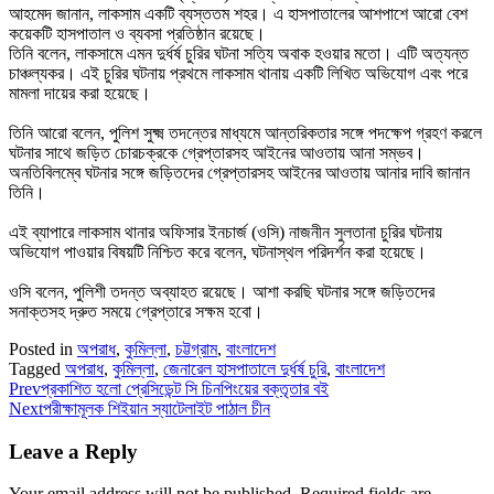
আহমেদ জানান, লাকসাম একটি ব্যস্ততম শহর। এ হাসপাতালের আশপাশে আরো বেশ
কয়েকটি হাসপাতাল ও ব্যবসা প্রতিষ্ঠান রয়েছে।
তিনি বলেন, লাকসামে এমন দুর্ধর্ষ চুরির ঘটনা সত্যি অবাক হওয়ার মতো। এটি অত্যন্ত
চাঞ্চল্যকর। এই চুরির ঘটনায় প্রথমে লাকসাম থানায় একটি লিখিত অভিযোগ এবং পরে
মামলা দায়ের করা হয়েছে।
তিনি আরো বলেন, পুলিশ সুক্ষ্ম তদন্তের মাধ্যমে আন্তরিকতার সঙ্গে পদক্ষেপ গ্রহণ করলে
ঘটনার সাথে জড়িত চোরচক্রকে গ্রেপ্তারসহ আইনের আওতায় আনা সম্ভব।
অনতিবিলম্বে ঘটনার সঙ্গে জড়িতদের গ্রেপ্তারসহ আইনের আওতায় আনার দাবি জানান
তিনি।
এই ব্যাপারে লাকসাম থানার অফিসার ইনচার্জ (ওসি) নাজনীন সুলতানা চুরির ঘটনায়
অভিযোগ পাওয়ার বিষয়টি নিশ্চিত করে বলেন, ঘটনাস্থল পরিদর্শন করা হয়েছে।
ওসি বলেন, পুলিশী তদন্ত অব্যাহত রয়েছে। আশা করছি ঘটনার সঙ্গে জড়িতদের
সনাক্তসহ দ্রুত সময়ে গ্রেপ্তারে সক্ষম হবো।
Posted in
অপরাধ
,
কুমিল্লা
,
চট্টগ্রাম
,
বাংলাদেশ
Tagged
অপরাধ
,
কুমিল্লা
,
জেনারেল হাসপাতালে দুর্ধর্ষ চুরি
,
বাংলাদেশ
Prev
প্রকাশিত হলো প্রেসিডেন্ট সি চিনপিংয়ের বক্তৃতার বই
Next
পরীক্ষামূলক শিইয়ান স্যাটেলাইট পাঠাল চীন
Leave a Reply
Your email address will not be published.
Required fields are