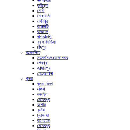
কক্সবাজার
কুমিল্লা
ফেনী
নোয়াখালী
লক্ষীপুর
রাঙ্গামাটি
বান্দরবান
খাগড়াছড়ি
ব্রাহ্মণবাড়িয়া
চাঁদপুর
ময়মনসিংহ
ময়মনসিংহ জেলা শহর
শেরপুর
জামালপুর
নেত্রকোনা
খুলনা
খুলনা জেলা
মাগুরা
নড়াইল
মেহেরপুর
যশোর
কুষ্টিয়া
চুয়াডাঙ্গা
বাগেরহাট
মেহেরপুর