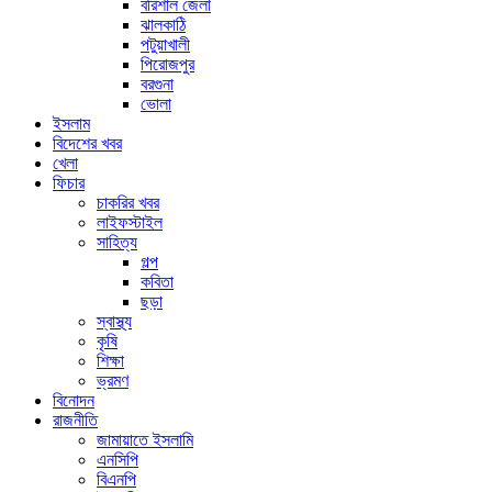
বরিশাল জেলা
ঝালকাঠি
পটুয়াখালী
পিরোজপুর
বরগুনা
ভোলা
ইসলাম
বিদেশের খবর
খেলা
ফিচার
চাকরির খবর
লাইফস্টাইল
সাহিত্য
গল্প
কবিতা
ছড়া
স্বাস্থ্য
কৃষি
শিক্ষা
ভ্রমণ
বিনোদন
রাজনীতি
জামায়াতে ইসলামি
এনসিপি
বিএনপি