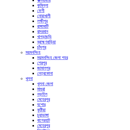
কক্সবাজার
কুমিল্লা
ফেনী
নোয়াখালী
লক্ষীপুর
রাঙ্গামাটি
বান্দরবান
খাগড়াছড়ি
ব্রাহ্মণবাড়িয়া
চাঁদপুর
ময়মনসিংহ
ময়মনসিংহ জেলা শহর
শেরপুর
জামালপুর
নেত্রকোনা
খুলনা
খুলনা জেলা
মাগুরা
নড়াইল
মেহেরপুর
যশোর
কুষ্টিয়া
চুয়াডাঙ্গা
বাগেরহাট
মেহেরপুর