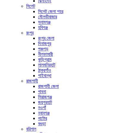
ঝিনাইদহ
সিলেট
সিলেট জেলা শহর
মৌলভীবাজার
সুনামগঞ্জ
হবিগঞ্জ
রংপুর
রংপুর জেলা
দিনাজপুর
পঞ্চগড়
নীলফামারী
কুড়িগ্রাম
লালমনিরহাট
ঠাকুরগাঁও
গাইবান্ধা
রাজশাহী
রাজশাহী জেলা
পাবনা
সিরাজগঞ্জ
জয়পুরহাট
নওগাঁ
নবাবগঞ্জ
নাটোর
বগুড়া
বরিশাল