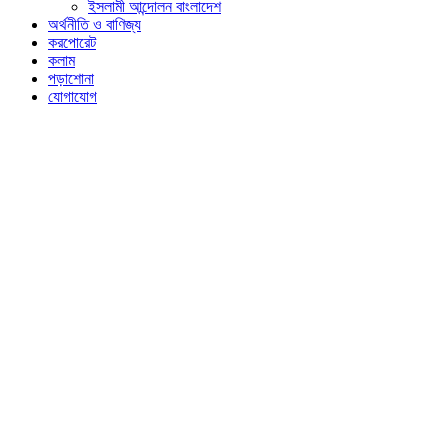
ইসলামী আন্দোলন বাংলাদেশ
অর্থনীতি ও বাণিজ্য
করপোরেট
কলাম
পড়াশোনা
যোগাযোগ