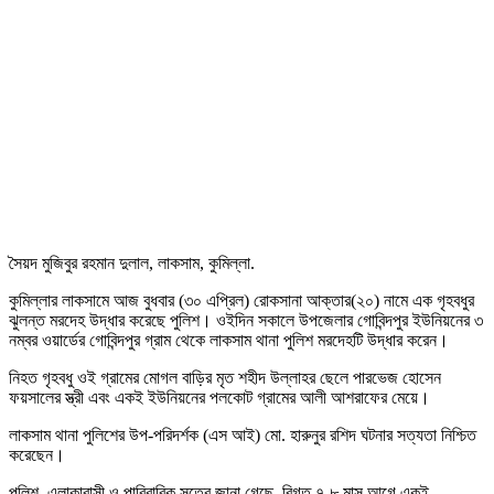
সৈয়দ মুজিবুর রহমান দুলাল, লাকসাম, কুমিল্লা.
কুমিল্লার লাকসামে আজ বুধবার (৩০ এপ্রিল) রোকসানা আক্তার(২০) নামে এক গৃহবধুর
ঝুলন্ত মরদেহ উদ্ধার করেছে পুলিশ। ওইদিন সকালে উপজেলার গোবিন্দপুর ইউনিয়নের ৩
নম্বর ওয়ার্ডের গোবিন্দপুর গ্রাম থেকে লাকসাম থানা পুলিশ মরদেহটি উদ্ধার করেন।
নিহত গৃহবধু ওই গ্রামের মোগল বাড়ির মৃত শহীদ উল্লাহর ছেলে পারভেজ হোসেন
ফয়সালের স্ত্রী এবং একই ইউনিয়নের পলকোট গ্রামের আলী আশরাফের মেয়ে।
লাকসাম থানা পুলিশের উপ-পরিদর্শক (এস আই) মো. হারুনুর রশিদ ঘটনার সত্যতা নিশ্চিত
করেছেন।
পুলিশ, এলাকাবাসী ও পারিবারিক সূত্রে জানা গেছে, বিগত ৭-৮ মাস আগে একই