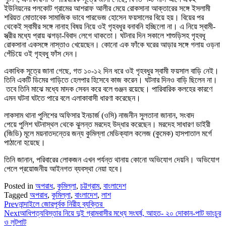
ইউনিয়নের পলকোট গ্রামের আশরাফ আলীর মেয়ে রোকসানা আক্তারের সঙ্গে ইসলামী
শরিয়ত মোতাবেক সামাজিক ভাবে পারভেজ হোসেন ফয়সালের বিয়ে হয়। বিয়ের পর
থেকেই স্বামীর সঙ্গে নানাহ বিষয় নিয়ে ওই গৃহবধুর বনাবনি হচ্ছিলো না। এ নিয়ে স্বামী-
স্ত্রীর মধ্যে প্রায় ঝগড়া-বিবাদ লেগে থাকতো। ঘটনার দিন সকালে শাশুড়িসহ গৃহবধূ
রোকসানা একসঙ্গে নাস্তাও খেয়েছেন। কোনো এক ফাঁকে ঘরের আড়ার সঙ্গে গলায় ওড়না
পেঁচিয়ে ওই গৃহবধু ফাঁস দেন।
একাধিক সূত্রে জানা গেছে, গত ১০-১২ দিন ধরে ওই গৃহবধুর স্বামী ফয়সাল বাড়ি নেই।
তিনি একটি ডিমের গাড়িতে হেলপার হিসেবে কাজ করেন। ঘটনার দিনও বাড়ি ছিলেন না।
তবে তিনি মাঝে মধ্যে মাদক সেবন করে বলে গুঞ্জন রয়েছে। পারিবারিক কলহের কারণে
এমন ঘটনা ঘটতে পারে বলে এলাকাবাসী ধারণা করেছেন।
লাকসাম থানা পুলিশের অফিসার ইনচার্জ (ওসি) নাজনীন সুলতানা জানান, সংবাদ
পেয়ে পুলিশ ঘটনাস্থল থেকে ঝুলন্ত মরদেহ উদ্ধার করেছেন। মরদেহ সাধারণ ডাইরী
(জিডি) মূলে ময়নাতদন্তের জন্য কুমিল্লা মেডিক্যাল কলেজ (কুমেক) হাসপাতাল মর্গে
পাঠানো হয়েছে।
তিনি জানান, পরিবারের লোকজন এখন পর্যন্ত থানায় কোনো অভিযোগ দেয়নি। অভিযোগ
পেলে প্রয়োজনীয় আইনগত ব্যবস্থা নেয়া হবে।
Posted in
অপরাধ
,
কুমিল্লা
,
চট্টগ্রাম
,
বাংলাদেশ
Tagged
অপরাধ
,
কুমিল্লা
,
বাংলাদেশ
,
লাশ
Prev
নান্দাইলে জোরপূর্বক নিরীহ ব্যক্তির
Next
আধিপত্যবিস্তার নিয়ে দুই গ্রামবাসীর মধ্যে সংঘর্ষ, আহত- ২০ দোকান-পাট ভাংচুর
ও লুটপাট