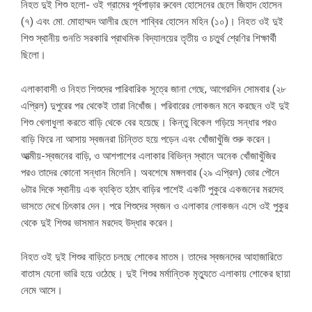
নিহত দুই শিশু হলো- ওই গ্রামের পূর্বপাড়ার রুবেল হোসেনের ছেলে জিহাদ হোসেন
(৭) এবং মো. মোহাম্মদ আলীর ছেলে শাব্বির হোসেন মহিন (১০)। নিহত ওই দুই
শিশু স্থানীয় গুনতি সরকারি প্রাথমিক বিদ্যালয়ের তৃতীয় ও চতুর্থ শ্রেণির শিক্ষার্থী
ছিলো।
এলাকাবাসী ও নিহত শিশুদের পারিবারিক সূত্রে জানা গেছে, আগেরদিন সোমবার (২৮
এপ্রিল) দুপুরের পর থেকেই তারা নিখোঁজ। পরিবারের লোকজন মনে করছেন ওই দুই
শিশু খেলাধুলা করতে বাড়ি থেকে বের হয়েছে। কিন্তু বিকেল গড়িয়ে সন্ধার পরও
বাড়ি ফিরে না আসায় স্বজনরা চিন্তিত হয়ে পড়েন এবং খোঁজাখুঁজি শুরু করেন।
আত্মীয়-স্বজনের বাড়ি, ও আশপাশের এলাকার বিভিন্ন স্থানে অনেক খোঁজাখুঁজির
পরও তাদের কোনো সন্ধান মিলেনি। অবশেষে মঙ্গলবার (২৯ এপ্রিল) ভোর পৌনে
৬টার দিকে স্থানীয় এক ব্যক্তি হঠাৎ বাড়ির পাশেই একটি পুকুরে একজনের মরদেহ
ভাসতে দেখে চিৎকার দেন। পরে শিশুদের স্বজন ও এলাকার লোকজন এসে ওই পুকুর
থেকে দুই শিশুর ভাসমান মরদেহ উদ্ধার করেন।
নিহত ওই দুই শিশুর বাড়িতে চলছে শোকের মাতম। তাদের স্বজনদের আহাজারিতে
বাতাস যেনো ভারি হয়ে ওঠেছে। দুই শিশুর মর্মান্তিক মৃত্যুতে এলাকায় শোকের ছায়া
নেমে আসে।