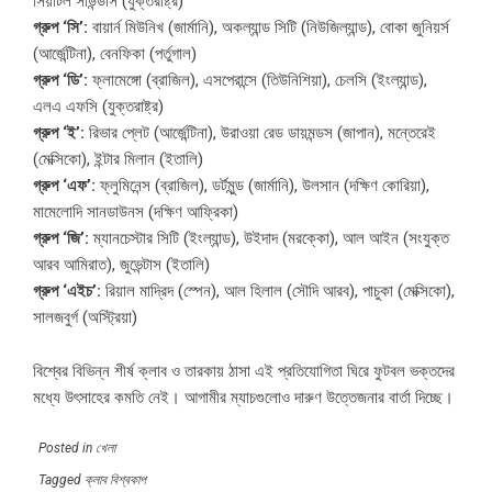
সিয়াটল সাউন্ডার্স (যুক্তরাষ্ট্র)
গ্রুপ ‘সি’:
বায়ার্ন মিউনিখ (জার্মানি), অকল্যান্ড সিটি (নিউজিল্যান্ড), বোকা জুনিয়র্স
(আর্জেন্টিনা), বেনফিকা (পর্তুগাল)
গ্রুপ ‘ডি’:
ফ্লামেঙ্গো (ব্রাজিল), এসপেরান্সে (তিউনিশিয়া), চেলসি (ইংল্যান্ড),
এলএ এফসি (যুক্তরাষ্ট্র)
গ্রুপ ‘ই’:
রিভার প্লেট (আর্জেন্টিনা), উরাওয়া রেড ডায়মন্ডস (জাপান), মন্তেরেই
(মেক্সিকো), ইন্টার মিলান (ইতালি)
গ্রুপ ‘এফ’:
ফ্লুমিনেন্স (ব্রাজিল), ডর্টমুন্ড (জার্মানি), উলসান (দক্ষিণ কোরিয়া),
মামেলোদি সানডাউনস (দক্ষিণ আফ্রিকা)
গ্রুপ ‘জি’:
ম্যানচেস্টার সিটি (ইংল্যান্ড), উইদাদ (মরক্কো), আল আইন (সংযুক্ত
আরব আমিরাত), জুভেন্টাস (ইতালি)
গ্রুপ ‘এইচ’:
রিয়াল মাদ্রিদ (স্পেন), আল হিলাল (সৌদি আরব), পাচুকা (মেক্সিকো),
সালজবুর্গ (অস্ট্রিয়া)
বিশ্বের বিভিন্ন শীর্ষ ক্লাব ও তারকায় ঠাসা এই প্রতিযোগিতা ঘিরে ফুটবল ভক্তদের
মধ্যে উৎসাহের কমতি নেই। আগামীর ম্যাচগুলোও দারুণ উত্তেজনার বার্তা দিচ্ছে।
Posted in
খেলা
Tagged
ক্লাব বিশ্বকাপ