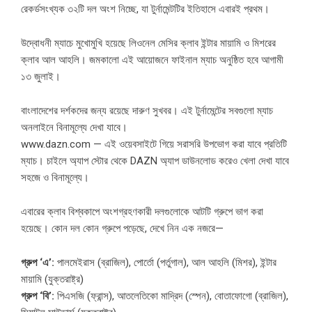
রেকর্ডসংখ্যক ৩২টি দল অংশ নিচ্ছে, যা টুর্নামেন্টটির ইতিহাসে এবারই প্রথম।
উদ্বোধনী ম্যাচে মুখোমুখি হয়েছে লিওনেল মেসির ক্লাব ইন্টার মায়ামি ও মিশরের
ক্লাব আল আহলি। জমকালো এই আয়োজনে ফাইনাল ম্যাচ অনুষ্ঠিত হবে আগামী
১৩ জুলাই।
বাংলাদেশের দর্শকদের জন্য রয়েছে দারুণ সুখবর। এই টুর্নামেন্টের সবগুলো ম্যাচ
অনলাইনে বিনামূল্যে দেখা যাবে।
www.dazn.com — এই ওয়েবসাইটে গিয়ে সরাসরি উপভোগ করা যাবে প্রতিটি
ম্যাচ। চাইলে অ্যাপ স্টোর থেকে DAZN অ্যাপ ডাউনলোড করেও খেলা দেখা যাবে
সহজে ও বিনামূল্যে।
এবারের ক্লাব বিশ্বকাপে অংশগ্রহণকারী দলগুলোকে আটটি গ্রুপে ভাগ করা
হয়েছে। কোন দল কোন গ্রুপে পড়েছে, দেখে নিন এক নজরে—
গ্রুপ ‘এ’:
পালমেইরাস (ব্রাজিল), পোর্তো (পর্তুগাল), আল আহলি (মিশর), ইন্টার
মায়ামি (যুক্তরাষ্ট্র)
গ্রুপ ‘বি’:
পিএসজি (ফ্রান্স), আতলেতিকো মাদ্রিদ (স্পেন), বোতাফোগো (ব্রাজিল),