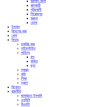
বরিশাল জেলা
ঝালকাঠি
পটুয়াখালী
পিরোজপুর
বরগুনা
ভোলা
ইসলাম
বিদেশের খবর
খেলা
ফিচার
চাকরির খবর
লাইফস্টাইল
সাহিত্য
গল্প
কবিতা
ছড়া
স্বাস্থ্য
কৃষি
শিক্ষা
ভ্রমণ
বিনোদন
রাজনীতি
জামায়াতে ইসলামি
এনসিপি
বিএনপি