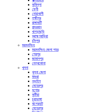
কক্সবাজার
কুমিল্লা
ফেনী
নোয়াখালী
লক্ষীপুর
রাঙ্গামাটি
বান্দরবান
খাগড়াছড়ি
ব্রাহ্মণবাড়িয়া
চাঁদপুর
ময়মনসিংহ
ময়মনসিংহ জেলা শহর
শেরপুর
জামালপুর
নেত্রকোনা
খুলনা
খুলনা জেলা
মাগুরা
নড়াইল
মেহেরপুর
যশোর
কুষ্টিয়া
চুয়াডাঙ্গা
বাগেরহাট
মেহেরপুর