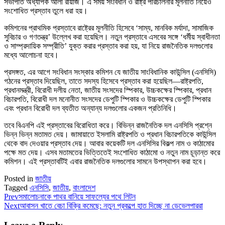
সভাপতি অধ্যাপক আলী রীয়াজ। এ সময় সংবিধান ও রাষ্ট্র পরিচালনার মূলনীতি নিয়েও
সংশোধিত প্রস্তাব তুলে ধরা হয়।
কমিশনের প্রাথমিক প্রস্তাবে রাষ্ট্রের মূলনীতি হিসেবে ‘সাম্য, মানবিক মর্যাদা, সামাজিক
সুবিচার ও গণতন্ত্র’ উল্লেখ করা হয়েছিল। নতুন প্রস্তাবে এসবের সঙ্গে ‘ধর্মীয় স্বাধীনতা
ও সাম্প্রদায়িক সম্প্রীতি’ যুক্ত করার প্রস্তাব করা হয়, যা নিয়ে রাজনৈতিক দলগুলোর
মধ্যে আলোচনা হবে।
প্রসঙ্গত, এর আগে সংবিধান সংস্কার কমিশন যে জাতীয় সাংবিধানিক কাউন্সিল (এনসিসি)
গঠনের প্রস্তাব দিয়েছিল, তাতে সদস্য হিসেবে প্রস্তাব করা হয়েছিল—রাষ্ট্রপতি,
প্রধানমন্ত্রী, বিরোধী দলীয় নেতা, জাতীয় সংসদের স্পিকার, উচ্চকক্ষের স্পিকার, প্রধান
বিচারপতি, বিরোধী দল মনোনীত সংসদের ডেপুটি স্পিকার ও উচ্চকক্ষের ডেপুটি স্পিকার
এবং প্রধান বিরোধী দল ব্যতীত অন্যান্য দলগুলোর একজন প্রতিনিধি।
তবে বিএনপি এই প্রস্তাবের বিরোধিতা করে। বিভিন্ন রাজনৈতিক দল এনসিসি প্রশ্নে
ভিন্ন ভিন্ন মতামত দেয়। জামায়াতে ইসলামি রাষ্ট্রপতি ও প্রধান বিচারপতিকে কাউন্সিল
থেকে বাদ দেওয়ার প্রস্তাব দেয়। আবার কয়েকটি দল এনসিসির বিকল্প নাম ও কাঠামোর
পক্ষে মত দেয়। এসব মতামতের ভিত্তিতেই সংশোধিত কাঠামো ও নতুন নাম চূড়ান্ত করে
কমিশন। এই প্রস্তাবটিই এবার রাজনৈতিক দলগুলোর সামনে উপস্থাপন করা হবে।
Posted in
জাতীয়
Tagged
এনসিসি
,
জাতীয়
,
বাংলাদেশ
Prev
সমালোচনাকে পাথর বানিয়ে সাফল্যের পথে লিটন
Next
আবাসন খাতে বেচা বিক্রি কমেছে: নতুন প্রকল্পে হাত দিচ্ছে না ডেভেলপাররা