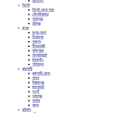
ঝিনাইদহ
সিলেট
সিলেট জেলা শহর
মৌলভীবাজার
সুনামগঞ্জ
হবিগঞ্জ
রংপুর
রংপুর জেলা
দিনাজপুর
পঞ্চগড়
নীলফামারী
কুড়িগ্রাম
লালমনিরহাট
ঠাকুরগাঁও
গাইবান্ধা
রাজশাহী
রাজশাহী জেলা
পাবনা
সিরাজগঞ্জ
জয়পুরহাট
নওগাঁ
নবাবগঞ্জ
নাটোর
বগুড়া
বরিশাল