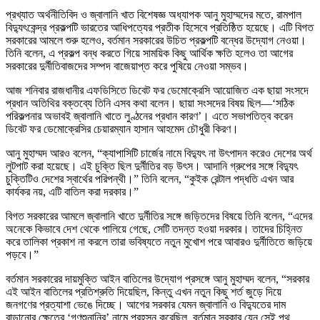
প্রখ্যাত অর্থনীতিবিদ ও জ্বালানি খাত বিশেষজ্ঞ অধ্যাপক আনু মুহাম্মদের মতে, রামপাল
বিদ্যুৎকেন্দ্র প্রকল্পটি ভারতের আধিপত্যের প্রতীক হিসেবে প্রতিষ্ঠিত হয়েছে। এটি বিগত
সরকারের আমলে শুরু হলেও, বর্তমান সরকারের উচিত প্রকল্পটি বন্ধের উদ্যোগ নেওয়া।
তিনি বলেন, এ প্রকল্প বন্ধ করতে গিয়ে সাময়িক কিছু আর্থিক ক্ষতি হলেও তা আগের
সরকারের দুর্নীতিবাজদের সম্পদ বাজেয়াপ্ত করে পুষিয়ে নেওয়া সম্ভব।
আজ শনিবার রাজধানীর এফডিসিতে ডিবেট ফর ডেমোক্রেসি আয়োজিত এক ছায়া সংসদে
প্রধান অতিথির বক্তব্যে তিনি এসব কথা বলেন। ছায়া সংসদের বিষয় ছিল—‘সঠিক
পরিকল্পনার অভাবই জ্বালানি খাতে লুণ্ঠনের প্রধান কারণ’। এতে সভাপতিত্ব করেন
ডিবেট ফর ডেমোক্রেসির চেয়ারম্যান হাসান আহমেদ চৌধুরী কিরণ।
আনু মুহাম্মদ আরও বলেন, “ক্যাপাসিটি চার্জের নামে বিদ্যুৎ না উৎপাদন করেও দেশের অর্থ
লুটপাট করা হয়েছে। এই চুক্তি ছিল দুর্নীতির বড় উৎস। আদানি গ্রুপের সঙ্গে বিদ্যুৎ
চুক্তিটিও দেশের স্বার্থের পরিপন্থী।” তিনি বলেন, “কুইক রেন্টাল পদ্ধতি এখন আর
কার্যকর নয়, এটি বাতিল করা দরকার।”
বিগত সরকারের আমলে জ্বালানি খাতে দুর্নীতির সঙ্গে জড়িতদের বিষয়ে তিনি বলেন, “এদের
অনেকে কিভাবে দেশ থেকে পালিয়ে গেছে, সেটি তদন্ত হওয়া দরকার। তাদের চিহ্নিত
করে তালিকা প্রকাশ না করলে তারা ভবিষ্যতে নতুন মুখোশ পরে আবারও দুর্নীতিতে জড়িয়ে
পড়বে।”
বর্তমান সরকারের দায়মুক্তি আইন বাতিলের উদ্যোগ প্রসঙ্গে আনু মুহাম্মদ বলেন, “সরকার
এই আইন বাতিলের প্রতিশ্রুতি দিয়েছিল, কিন্তু এখন নতুন কিছু শর্ত জুড়ে দিয়ে
জনগণের প্রত্যাশা ভেঙে দিচ্ছে। আগের সরকার যেমন জ্বালানি ও বিদ্যুতের দাম
বাড়ানোর ক্ষেত্রে ‘গণশুনানির’ নামে প্রহসন করেছিল, বর্তমান সরকার যেন সেই পথ