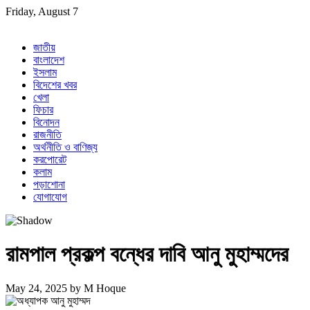
Skip
Friday, August 7
to
content
জাতীয়
বাংলাদেশ
ইসলাম
বিদেশের খবর
খেলা
ফিচার
বিনোদন
রাজনীতি
অর্থনীতি ও বাণিজ্য
করপোরেট
কলাম
পড়াশোনা
যোগাযোগ
রামপাল প্রকল্প বন্ধের দাবি আনু মুহাম্মদের
May 24, 2025
by
M Hoque