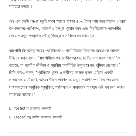
সহায়তা করছে।
এই এলএসপিএস-রা প্রতি মাসে গড়ে ৪ হাজার ৫০০ টাকা আয় করে থাকেন। তারা
উৎপাদকদের প্রশিক্ষণ, পরামর্শ ও ইনপুট প্রদান করে এবং নিয়মিতভাবে প্রদর্শনীর
মাধ্যমে নতুন প্রযুক্তি পৌঁছে দিচ্ছেন খামারিদের দ্বারপ্রান্তে।
রাজশাহী বিশ্ববিদ্যালয়ের পশুচিকিৎসা ও প্রাণিবিজ্ঞান বিভাগের অধ্যাপক জালাল
উদ্দিন সরদার বলেন, “রাজশাহীতে গরু মোটাতাজাকরণের উদ্যোগ সফল প্রমাণিত
হয়েছে, যা গ্রামীণ জীবিকা ও স্থানীয় অর্থনীতির উন্নয়নে বড় ভূমিকা রেখেছে।”
তিনি আরও বলেন, “প্রান্তিক পুরুষ ও নারীসহ অনেক কৃষক এটিকে একটি
লাভজনক ও টেকসই আয়ের উৎসে পরিণত করেছে। প্রাণিসম্পদ বিভাগের মতো
সংস্থাগুলোর আধুনিক প্রযুক্তি, প্রশিক্ষণ ও সহায়তার মাধ্যমে এই পথ চলা আরও
সহজতর হয়েছে।”
Posted in
বাংলাদেশ
,
রাজশাহী
Tagged
গরু
,
জাতীয়
,
বাংলাদেশ
,
রাজশাহী