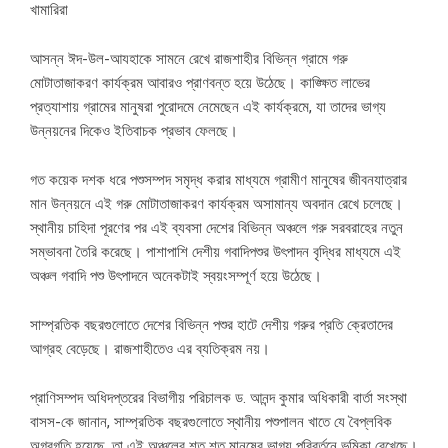
খামারিরা
আসন্ন ঈদ-উল-আযহাকে সামনে রেখে রাজশাহীর বিভিন্ন গ্রামে গরু
মোটাতাজাকরণ কার্যক্রম আবারও প্রাণবন্ত হয়ে উঠেছে। কাঙ্ক্ষিত লাভের
প্রত্যাশায় গ্রামের মানুষরা পুরোদমে নেমেছেন এই কার্যক্রমে, যা তাদের ভাগ্য
উন্নয়নের দিকেও ইতিবাচক প্রভাব ফেলছে।
গত কয়েক দশক ধরে পশুসম্পদ সমৃদ্ধ করার মাধ্যমে গ্রামীণ মানুষের জীবনযাত্রার
মান উন্নয়নে এই গরু মোটাতাজাকরণ কার্যক্রম অসামান্য অবদান রেখে চলেছে।
স্থানীয় চাহিদা পূরণের পর এই ব্যবসা দেশের বিভিন্ন অঞ্চলে গরু সরবরাহের নতুন
সম্ভাবনা তৈরি করেছে। পাশাপাশি দেশীয় গবাদিপশুর উৎপাদন বৃদ্ধির মাধ্যমে এই
অঞ্চল গবাদি পশু উৎপাদনে অনেকটাই স্বয়ংসম্পূর্ণ হয়ে উঠেছে।
সাম্প্রতিক বছরগুলোতে দেশের বিভিন্ন পশুর হাটে দেশীয় গরুর প্রতি ক্রেতাদের
আগ্রহ বেড়েছে। রাজশাহীতেও এর ব্যতিক্রম নয়।
প্রাণিসম্পদ অধিদপ্তরের বিভাগীয় পরিচালক ড. আনন্দ কুমার অধিকারী বার্তা সংস্থা
বাসস-কে জানান, সাম্প্রতিক বছরগুলোতে স্থানীয় পশুপালন খাতে যে বৈপ্লবিক
অগ্রগতি হয়েছে, তা এই অঞ্চলের শত শত মানুষের ভাগ্য পরিবর্তনে ভূমিকা রেখেছে।