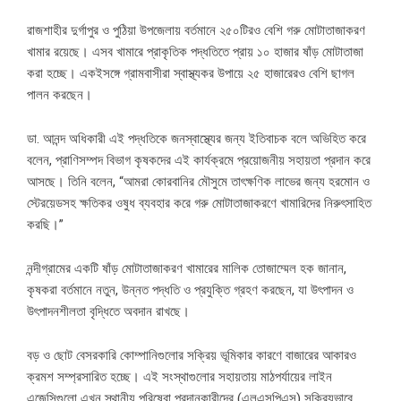
রাজশাহীর দুর্গাপুর ও পুঠিয়া উপজেলায় বর্তমানে ২৫০টিরও বেশি গরু মোটাতাজাকরণ
খামার রয়েছে। এসব খামারে প্রাকৃতিক পদ্ধতিতে প্রায় ১০ হাজার ষাঁড় মোটাতাজা
করা হচ্ছে। একইসঙ্গে গ্রামবাসীরা স্বাস্থ্যকর উপায়ে ২৫ হাজারেরও বেশি ছাগল
পালন করছেন।
ডা. আনন্দ অধিকারী এই পদ্ধতিকে জনস্বাস্থ্যের জন্য ইতিবাচক বলে অভিহিত করে
বলেন, প্রাণিসম্পদ বিভাগ কৃষকদের এই কার্যক্রমে প্রয়োজনীয় সহায়তা প্রদান করে
আসছে। তিনি বলেন, “আমরা কোরবানির মৌসুমে তাৎক্ষণিক লাভের জন্য হরমোন ও
স্টেরয়েডসহ ক্ষতিকর ওষুধ ব্যবহার করে গরু মোটাতাজাকরণে খামারিদের নিরুৎসাহিত
করছি।”
নন্দীগ্রামের একটি ষাঁড় মোটাতাজাকরণ খামারের মালিক তোজাম্মেল হক জানান,
কৃষকরা বর্তমানে নতুন, উন্নত পদ্ধতি ও প্রযুক্তি গ্রহণ করছেন, যা উৎপাদন ও
উৎপাদনশীলতা বৃদ্ধিতে অবদান রাখছে।
বড় ও ছোট বেসরকারি কোম্পানিগুলোর সক্রিয় ভূমিকার কারণে বাজারের আকারও
ক্রমশ সম্প্রসারিত হচ্ছে। এই সংস্থাগুলোর সহায়তায় মাঠপর্যায়ের লাইন
এজেন্সিগুলো এখন স্থানীয় পরিষেবা প্রদানকারীদের (এলএসপিএস) সক্রিয়ভাবে