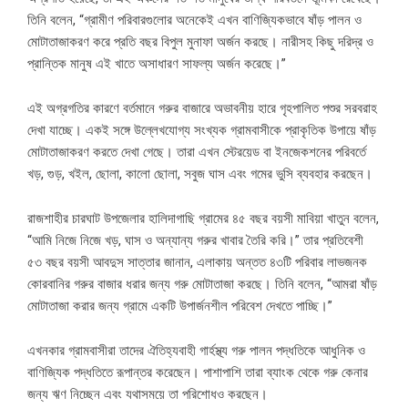
তিনি বলেন, “গ্রামীণ পরিবারগুলোর অনেকেই এখন বাণিজ্যিকভাবে ষাঁড় পালন ও
মোটাতাজাকরণ করে প্রতি বছর বিপুল মুনাফা অর্জন করছে। নারীসহ কিছু দরিদ্র ও
প্রান্তিক মানুষ এই খাতে অসাধারণ সাফল্য অর্জন করেছে।”
এই অগ্রগতির কারণে বর্তমানে গরুর বাজারে অভাবনীয় হারে গৃহপালিত পশুর সরবরাহ
দেখা যাচ্ছে। একই সঙ্গে উল্লেখযোগ্য সংখ্যক গ্রামবাসীকে প্রাকৃতিক উপায়ে ষাঁড়
মোটাতাজাকরণ করতে দেখা গেছে। তারা এখন স্টেরয়েড বা ইনজেকশনের পরিবর্তে
খড়, গুড়, খইল, ছোলা, কালো ছোলা, সবুজ ঘাস এবং গমের ভুসি ব্যবহার করছেন।
রাজশাহীর চারঘাট উপজেলার হালিদাগাছি গ্রামের ৪৫ বছর বয়সী মাবিয়া খাতুন বলেন,
“আমি নিজে নিজে খড়, ঘাস ও অন্যান্য গরুর খাবার তৈরি করি।” তার প্রতিবেশী
৫৩ বছর বয়সী আবদুস সাত্তার জানান, এলাকায় অন্তত ৪৩টি পরিবার লাভজনক
কোরবানির গরুর বাজার ধরার জন্য গরু মোটাতাজা করছে। তিনি বলেন, “আমরা ষাঁড়
মোটাতাজা করার জন্য গ্রামে একটি উপার্জনশীল পরিবেশ দেখতে পাচ্ছি।”
এখনকার গ্রামবাসীরা তাদের ঐতিহ্যবাহী গার্হস্থ্য গরু পালন পদ্ধতিকে আধুনিক ও
বাণিজ্যিক পদ্ধতিতে রূপান্তর করেছেন। পাশাপাশি তারা ব্যাংক থেকে গরু কেনার
জন্য ঋণ নিচ্ছেন এবং যথাসময়ে তা পরিশোধও করছেন।