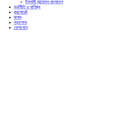
ইসলামী আন্দোলন বাংলাদেশ
অর্থনীতি ও বাণিজ্য
করপোরেট
কলাম
পড়াশোনা
যোগাযোগ