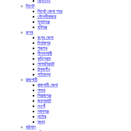
ঝিনাইদহ
সিলেট
সিলেট জেলা শহর
মৌলভীবাজার
সুনামগঞ্জ
হবিগঞ্জ
রংপুর
রংপুর জেলা
দিনাজপুর
পঞ্চগড়
নীলফামারী
কুড়িগ্রাম
লালমনিরহাট
ঠাকুরগাঁও
গাইবান্ধা
রাজশাহী
রাজশাহী জেলা
পাবনা
সিরাজগঞ্জ
জয়পুরহাট
নওগাঁ
নবাবগঞ্জ
নাটোর
বগুড়া
বরিশাল