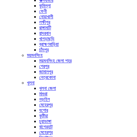
কক্সবাজার
কুমিল্লা
ফেনী
নোয়াখালী
লক্ষীপুর
রাঙ্গামাটি
বান্দরবান
খাগড়াছড়ি
ব্রাহ্মণবাড়িয়া
চাঁদপুর
ময়মনসিংহ
ময়মনসিংহ জেলা শহর
শেরপুর
জামালপুর
নেত্রকোনা
খুলনা
খুলনা জেলা
মাগুরা
নড়াইল
মেহেরপুর
যশোর
কুষ্টিয়া
চুয়াডাঙ্গা
বাগেরহাট
মেহেরপুর