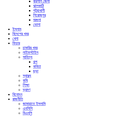
বরিশাল জেলা
ঝালকাঠি
পটুয়াখালী
পিরোজপুর
বরগুনা
ভোলা
ইসলাম
বিদেশের খবর
খেলা
ফিচার
চাকরির খবর
লাইফস্টাইল
সাহিত্য
গল্প
কবিতা
ছড়া
স্বাস্থ্য
কৃষি
শিক্ষা
ভ্রমণ
বিনোদন
রাজনীতি
জামায়াতে ইসলামি
এনসিপি
বিএনপি