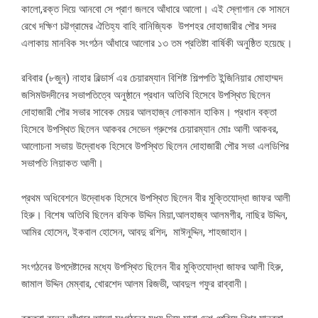
কালো,রক্ত দিয়ে আনবো সে প্রাণ জলবে আঁধারে আলো। এই স্লোগান কে সামনে
রেখে দক্ষিণ চট্টগ্রামের ঐতিহ্য বাহি বানিজ্যিক উপশহর দোহাজারীর পৌর সদর
এলাকায় মানবিক সংগঠন আঁধারে আলোর ১৩ তম প্রতিষ্টা বার্ষিকী অনুষ্ঠিত হয়েছে।
রবিবার (৮জুন) নাহার বিল্ডার্স এর চেয়ারম্যান বিশিষ্ট শিল্পপতি ইন্জিনিয়ার মোহাম্মদ
জসিমউদদীনের সভাপতিত্বে অনুষ্ঠানে প্রধান অতিথি হিসেবে উপস্থিত ছিলেন
দোহাজারী পৌর সভার সাবেক মেয়র আলহাজ্ব লোকমান হাকিম। প্রধান বক্তা
হিসেবে উপস্থিত ছিলেন আকবর সেভেন গ্রুপের চেয়ারম্যান মোঃ আলী আকবর,
আলোচনা সভায় উদ্বোধক হিসেবে উপস্থিত ছিলেন দোহাজারী পৌর সভা এলডিপির
সভাপতি লিয়াকত আলী।
প্রথম অধিবেশনে উদ্বোধক হিসেবে উপস্থিত ছিলেন বীর মুক্তিযোদ্ধা জাফর আলী
হিরু। বিশেষ অতিথি ছিলেন রফিক উদ্দিন মিয়া,আলহাজ্ব আলমগীর, নাছির উদ্দিন,
আমির হোসেন, ইকবাল হোসেন, আবদু রশিদ, মাঈনুদ্দিন, শাহজাহান।
সংগঠনের উপদেষ্টাদের মধ্যে উপস্থিত ছিলেন বীর মুক্তিযোদ্ধা জাফর আলী হিরু,
জামাল উদ্দিন মেম্বার, খোরশেদ আলম রিজভী, আবদুল গফুর রাব্বানী।