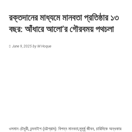
রক্তদানের মাধ্যমে মানবতা প্রতিষ্ঠার ১৩
বছর: আঁধারে আলো’র গৌরবময় পথচলা
June 9, 2025
by
M Hoque
ওসমান চৌধুরী, চন্দনাইশ (চট্টগ্রাম): বিপন্ন মানবতা,মুমূর্ষু জীবন, চারিদিকে অন্ধকার