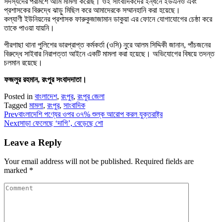
সদস্যদের পরামর্শে আমি মামলা করেছি। ওই সাংবাদিকদের ইন্ধনে ইউএনও এবং
প্রশাসকের বিরুদ্ধে ঝাড়ু মিছিল করে আমাদেরকে সম্মানহানি করা হয়েছে।
কল্যাণী ইউনিয়নের প্রশাসক ফারুকুজাজামান ডাকুয়া এর ফোনে যোগাযোগের চেষ্ঠা করে
তাকে পাওয়া যায়নি।
পীরগাছা থানা পুলিশের ভারপ্রাপ্ত কর্মকর্তা (ওসি) নুরে আলম সিদ্দিকী জানান, পাঁচজনের
বিরুদ্ধে সাইবার নিরাপত্তা আইনে একটি মামলা করা হয়েছে। অভিযোগের বিষয়ে তদন্ত
চলমান রয়েছে।
ফজলুর রহমান, রংপুর সংবাদদাতা।
Posted in
বাংলাদেশ
,
রংপুর
,
রংপুর জেলা
Tagged
মামলা
,
রংপুর
,
সাংবাদিক
Prev
বাংলাদেশি পণ্যের ওপর ৩৭% শুল্ক আরোপ করল যুক্তরাষ্ট্র
Next
সাড়া ফেলেছে ‘দাগি’, বেড়েছে শো
Leave a Reply
Your email address will not be published.
Required fields are
marked
*