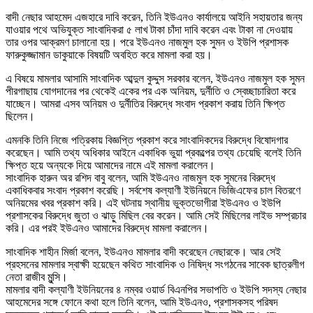
বাদী নেছার আহমেদ এজহারে দাবি করেন, তিনি ইউএনও কার্যালয়ে আইনি সহায়তার জন্য
যাওয়ার পথে অভিযুক্ত সাংবাদিকরা ৫ লাখ টাকা চাঁদা দাবি করেন এবং টাকা না দেওয়ায়
তার ওপর আক্রমণ চালানো হয়। পরে ইউএনও নাজমুল হক সুমন ও ইউপি প্রশাসক
ফারুকুজ্জামান ডাকুয়াকে বিষয়টি অবহিত করে মামলা করা হয়।
এ বিষয়ে মামলার আসামি সাংবাদিক আব্দুল কুদ্দুস সরকার বলেন, ইউএনও নাজমুল হক সুমন
পীরগাছায় যোগদানের পর থেকেই একের পর এক অনিয়ম, দুর্নীতি ও স্বেচ্ছাচারিতা করে
যাচ্ছেন। আমরা এসব অনিয়ম ও দুর্নীতির বিরুদ্ধে সংবাদ প্রকাশ করায় তিনি ক্ষিপ্ত
ছিলেন।
এমনকি তিনি নিজে পত্রিকায় বিজ্ঞপ্তি প্রকাশ করে সাংবাদিকদের বিরুদ্ধে বিষোদগার
করেছেন। আমি তথ্য অধিকার আইনে একাধিক ভুয়া প্রকল্পের তথ্য চেয়েছি বলেই তিনি
ক্ষিপ্ত হয়ে অন্যকে দিয়ে আমাদের নামে এই মামলা করালেন।
সাংবাদিক হারুন অর রশিদ বাবু বলেন, আমি ইউএনও নাজমুল হক সুমনের বিরুদ্ধে
একাধিকবার সংবাদ প্রকাশ করেছি। সর্বশেষ কল্যাণী ইউনিয়নে ভিজিএফের চাল বিতরণে
অনিয়মের খবর প্রকাশ করি। এই ঘটনায় স্থানীয় ভুক্তভোগীরা ইউএনও ও ইউপি
প্রশাসকের বিরুদ্ধে জুতা ও ঝাড়ু মিছিল বের করেন। আমি সেই মিছিলের লাইভ সম্প্রচার
করি। এর পরই ইউএনও আমাদের বিরুদ্ধে মামলা করালেন।
সাংবাদিক শাহীন মির্জা বলেন, ইউএনও মামলার বাদী করেছেন নেছারকে। আর সেই
প্রহসনের মামলার স্বাক্ষী হয়েছেন কথিত সাংবাদিক ও নিষিদ্ধ সংগঠনের সাবেক ছাত্রলীগ
নেতা রাজীব মুন্সি।
মামলার বাদী কল্যাণী ইউনিয়নের ৪ নম্বর ওয়ার্ড বিএনপির সভাপতি ও ইউপি সদস্য নেছার
আহমেদের সঙ্গে ফোনে কথা হলে তিনি বলেন, আমি ইউএনও, প্রশাসকসহ পরিষদ