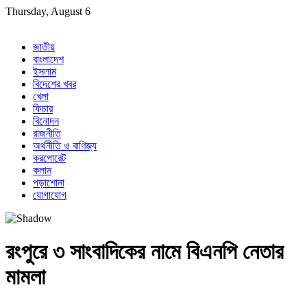
Skip
Thursday, August 6
to
content
জাতীয়
বাংলাদেশ
ইসলাম
বিদেশের খবর
খেলা
ফিচার
বিনোদন
রাজনীতি
অর্থনীতি ও বাণিজ্য
করপোরেট
কলাম
পড়াশোনা
যোগাযোগ
রংপুরে ৩ সাংবাদিকের নামে বিএনপি নেতার
মামলা