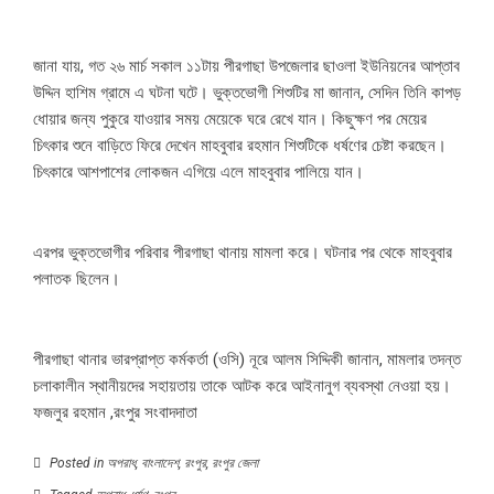
জানা যায়, গত ২৬ মার্চ সকাল ১১টায় পীরগাছা উপজেলার ছাওলা ইউনিয়নের আপ্তাব
উদ্দিন হাশিম গ্রামে এ ঘটনা ঘটে। ভুক্তভোগী শিশুটির মা জানান, সেদিন তিনি কাপড়
ধোয়ার জন্য পুকুরে যাওয়ার সময় মেয়েকে ঘরে রেখে যান। কিছুক্ষণ পর মেয়ের
চিৎকার শুনে বাড়িতে ফিরে দেখেন মাহবুবার রহমান শিশুটিকে ধর্ষণের চেষ্টা করছেন।
চিৎকারে আশপাশের লোকজন এগিয়ে এলে মাহবুবার পালিয়ে যান।
এরপর ভুক্তভোগীর পরিবার পীরগাছা থানায় মামলা করে। ঘটনার পর থেকে মাহবুবার
পলাতক ছিলেন।
পীরগাছা থানার ভারপ্রাপ্ত কর্মকর্তা (ওসি) নূরে আলম সিদ্দিকী জানান, মামলার তদন্ত
চলাকালীন স্থানীয়দের সহায়তায় তাকে আটক করে আইনানুগ ব্যবস্থা নেওয়া হয়।
ফজলুর রহমান ,রংপুর সংবাদদাতা
Posted in
অপরাধ
,
বাংলাদেশ
,
রংপুর
,
রংপুর জেলা