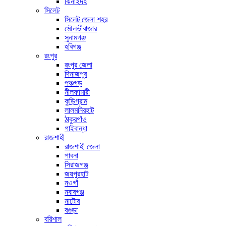
ঝিনাইদহ
সিলেট
সিলেট জেলা শহর
মৌলভীবাজার
সুনামগঞ্জ
হবিগঞ্জ
রংপুর
রংপুর জেলা
দিনাজপুর
পঞ্চগড়
নীলফামারী
কুড়িগ্রাম
লালমনিরহাট
ঠাকুরগাঁও
গাইবান্ধা
রাজশাহী
রাজশাহী জেলা
পাবনা
সিরাজগঞ্জ
জয়পুরহাট
নওগাঁ
নবাবগঞ্জ
নাটোর
বগুড়া
বরিশাল