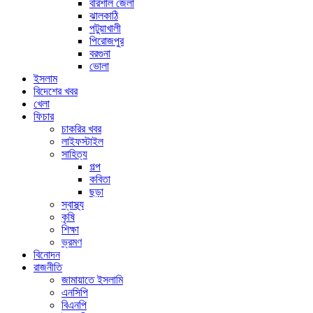
বরিশাল জেলা
ঝালকাঠি
পটুয়াখালী
পিরোজপুর
বরগুনা
ভোলা
ইসলাম
বিদেশের খবর
খেলা
ফিচার
চাকরির খবর
লাইফস্টাইল
সাহিত্য
গল্প
কবিতা
ছড়া
স্বাস্থ্য
কৃষি
শিক্ষা
ভ্রমণ
বিনোদন
রাজনীতি
জামায়াতে ইসলামি
এনসিপি
বিএনপি