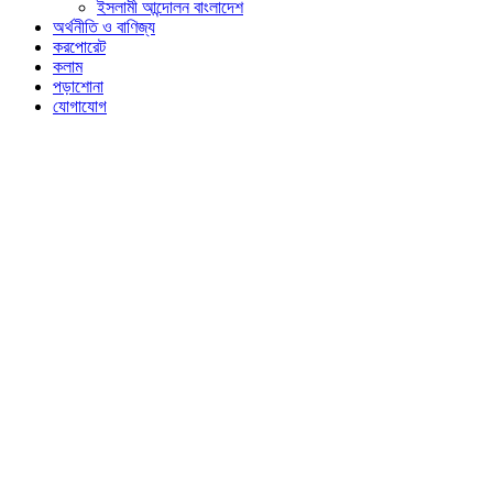
ইসলামী আন্দোলন বাংলাদেশ
অর্থনীতি ও বাণিজ্য
করপোরেট
কলাম
পড়াশোনা
যোগাযোগ