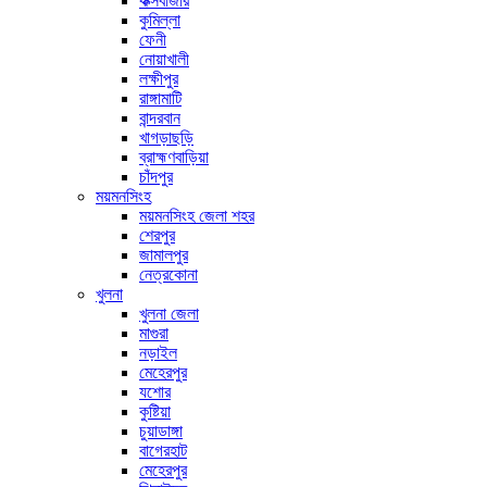
কক্সবাজার
কুমিল্লা
ফেনী
নোয়াখালী
লক্ষীপুর
রাঙ্গামাটি
বান্দরবান
খাগড়াছড়ি
ব্রাহ্মণবাড়িয়া
চাঁদপুর
ময়মনসিংহ
ময়মনসিংহ জেলা শহর
শেরপুর
জামালপুর
নেত্রকোনা
খুলনা
খুলনা জেলা
মাগুরা
নড়াইল
মেহেরপুর
যশোর
কুষ্টিয়া
চুয়াডাঙ্গা
বাগেরহাট
মেহেরপুর