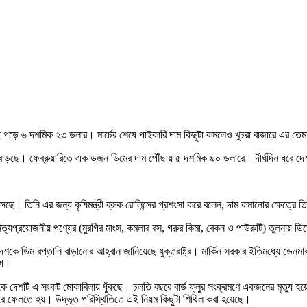
িয়েছে গড়ে ৬ দশমিক ২৩ ডলার। মার্চের শেষে পাইকারি দাম কিছুটা কমলেও খুচরা বাজারে এর তে
র দাম বাড়ছে। ফেব্রুয়ারিতে এক ডজন ডিমের দাম পৌঁছায় ৫ দশমিক ৯০ ডলারে। দীর্ঘদিন ধর
 এসেছে। তিনি এর জন্য কৃষিমন্ত্রী ব্রুক রোলিন্সের প্রশংসা করে বলেন, দাম কমানোর ক্ষেত্
ি নিত্যপ্রয়োজনীয় পণ্যের (মুরগির মাংস, কমলার রস, গরুর কিমা, বেকন ও পাউরুটি) তুলনায
েশকে ডিম রপ্তানি বাড়ানোর আহ্বান জানিয়েছে যুক্তরাষ্ট্র। মার্কিন সরকার ইতিমধ্যে ডে
াগ।
াল থেকে দেশটি এ সংকট মোকাবিলায় ধুঁকছে। চলতি বছরে বার্ড ফ্লুর সংক্রমণে একজনের মৃত্যু 
েরে ফেলতে হয়। উদ্ভূত পরিস্থিতিতে এই নিয়ম কিছুটা শিথিল করা হয়েছে।