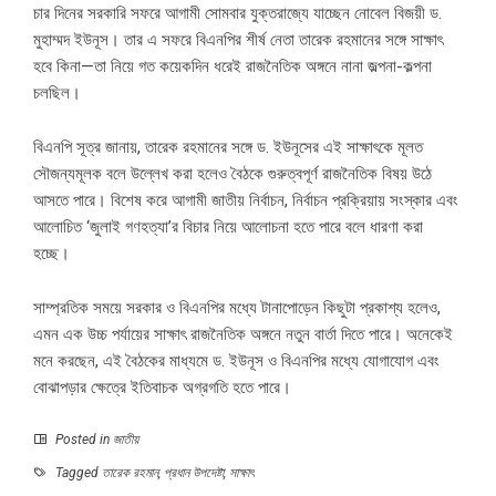
চার দিনের সরকারি সফরে আগামী সোমবার যুক্তরাজ্যে যাচ্ছেন নোবেল বিজয়ী ড.
মুহাম্মদ ইউনূস। তার এ সফরে বিএনপির শীর্ষ নেতা তারেক রহমানের সঙ্গে সাক্ষাৎ
হবে কিনা—তা নিয়ে গত কয়েকদিন ধরেই রাজনৈতিক অঙ্গনে নানা জল্পনা-কল্পনা
চলছিল।
বিএনপি সূত্র জানায়, তারেক রহমানের সঙ্গে ড. ইউনূসের এই সাক্ষাৎকে মূলত
সৌজন্যমূলক বলে উল্লেখ করা হলেও বৈঠকে গুরুত্বপূর্ণ রাজনৈতিক বিষয় উঠে
আসতে পারে। বিশেষ করে আগামী জাতীয় নির্বাচন, নির্বাচন প্রক্রিয়ায় সংস্কার এবং
আলোচিত ‘জুলাই গণহত্যা’র বিচার নিয়ে আলোচনা হতে পারে বলে ধারণা করা
হচ্ছে।
সাম্প্রতিক সময়ে সরকার ও বিএনপির মধ্যে টানাপোড়েন কিছুটা প্রকাশ্য হলেও,
এমন এক উচ্চ পর্যায়ের সাক্ষাৎ রাজনৈতিক অঙ্গনে নতুন বার্তা দিতে পারে। অনেকেই
মনে করছেন, এই বৈঠকের মাধ্যমে ড. ইউনূস ও বিএনপির মধ্যে যোগাযোগ এবং
বোঝাপড়ার ক্ষেত্রে ইতিবাচক অগ্রগতি হতে পারে।
Posted in
জাতীয়
Tagged
তারেক রহমান
,
প্রধান উপদেষ্টা
,
সাক্ষাৎ