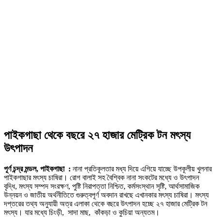
পাইকগাছা থেকে বছরে ২৭ হাজার মেট্রিক টন মৎস্য
উৎপাদন
পূর্ণ চন্দ্র মন্ডল, পাইকগাছা :
নানা প্রতিকূলতার মধ্য দিয়ে এগিয়ে যাচ্ছে উপকূলীয় খুলনার
পাইকগাছার মৎস্য চাষিরা। রোগ বালাই সহ বৈশ্বিক নানা সংকটের মধ্যে ও উৎপাদন
বৃদ্ধি, মৎস্য সম্পদ সংরক্ষণ, পুষ্টি নিরাপত্তা নিশ্চিত, কর্মসংস্থান সৃষ্টি, আর্থসামাজিক
উন্নয়ন ও জাতীয় অর্থনীতিতে গুরুত্বপূর্ণ অবদান রাখছে এখানকার মৎস্য চাষিরা। মৎস্য
দপ্তরের তথ্য অনুযায়ী অত্র এলাকা থেকে বছরে উৎপাদন হচ্ছে ২৭ হাজার মেট্রিক টন
মৎস্য। যার মধ্যে চিংড়ী, সাদা মাছ, কাঁকড়া ও কুচিয়া অন্যতম।