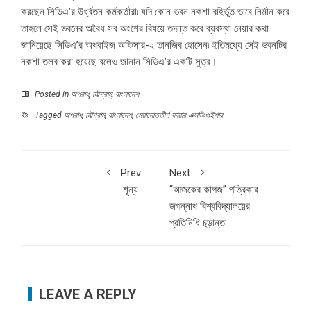
করছেন সিডিএ’র উর্ধ্বতন কর্মকর্তারা৷ যদি কোন ভবন নকশা বহির্ভূত ভাবে নির্মান করে
তাহলে সেই ভবনের অবৈধ সব অংশের বিষয়ে তদন্ত করে ব্যবস্থা নেয়ার কথা
জানিয়েছে সিডিএ’র অথরাইজ অফিসার-২ তানজিব হোসেন৷ ইতিমধ্যে সেই ভবনটির
নকশা তলব করা হয়েছে বলেও জানান সিডিএ’র একটি সুত্র।
Posted in
অপরাধ
,
চট্টগ্রাম
,
বাংলাদেশ
Tagged
অপরাধ
,
চট্টগ্রাম
,
বাংলাদেশ
,
মেয়াদোত্তীর্ণ ফায়ার এক্সটিংগুইশার
Prev
Next
শূন্য
“আজকের কাগজ” পত্রিকার
জগন্নাথ বিশ্ববিদ্যালয়ের
প্রতিনিধি চূড়ান্ত
LEAVE A REPLY