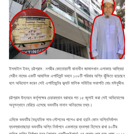
ইসমাইল ইমন, চট্টগ্রাম : নগরীর কোতোয়ালী থানাধীন জামালখান এলাকায় আম্বিয়া
সেরীন নামের একটি আবাসিক এপার্টমেন্ট ভবনে ১০৮টি পরিবার অগ্নি ঝুঁকিতে রয়েছেন
বলে অভিযোগ করেন সেই এপার্টমেন্টের ফ্ল্যাট মালিক সমিতির সভাপতি মোঃ মঈনুদ্দীন৷
চট্টগ্রাম উন্নয়ন কর্তৃপক্ষের চেয়ারম্যান বরাবরে গত ১৫ জুলাই করা সেই অভিযোগের
অনুসন্ধানে বেরিয়ে এসেছে ভবনটির নানান অনিয়মের তথ্য।
এদিকে ভবনটির বৈদ্যুতিক সাব-স্টেশনের পাশেও রাখা হয়নি কোন অগ্নিনির্বাপন
ব্যবস্থা৷তাছাড়া ভবনটির অগ্নি নির্বাপনে একমাত্র ব্যবস্থা হিসেবে রাখা ৪০টির
অধিক অগ্নি নির্বাপন যন্ত্র (ফায়ার এক্সটিংগুইশার) এর মেয়াদ শেষ হয়ে গেছে ২০২২