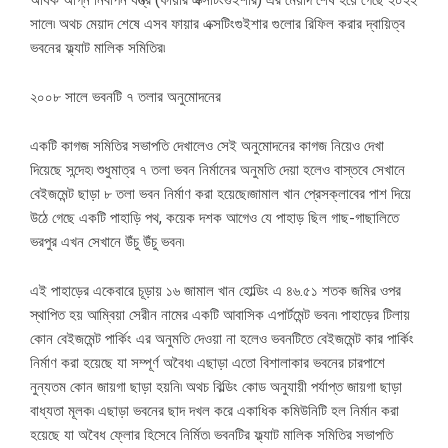
সালে৷ অথচ মেয়াদ শেষে এসব ফায়ার এক্সটিংগুইশার গুলোর রিফিল করার দ্বায়িত্ব
ভবনের ফ্ল্যাট মালিক সমিতির৷
২০০৮ সালে ভবনটি ৭ তলার অনুমোদনের
একটি কাগজ সমিতির সভাপতি দেখালেও সেই অনুমোদনের কাগজ নিয়েও দেখা
দিয়েছে সন্দেহ৷ শুধুমাত্র ৭ তলা ভবন নির্মানের অনুমতি দেয়া হলেও বাস্তবে সেখানে
বেইজমেন্ট ছাড়া ৮ তলা ভবন নির্মাণ করা হয়েছে৷জামাল খান প্রেসক্লাবের পাশ দিয়ে
উঠে গেছে একটি পাহাড়ি পথ, কয়েক দশক আগেও যে পাহাড় ছিল গাছ-গাছালিতে
ভরপুর এখন সেখানে উঁচু উঁচু ভবন৷
এই পাহাড়ের একেবারে চূড়ায় ১৬ জামাল খান হোল্ডিং এ ৪৬.৫১ শতক জমির ওপর
স্থাপিত হয় আম্বিয়া সেরীন নামের একটি আবাসিক এপার্টমেন্ট ভবন৷ পাহাড়ের টিলায়
কোন বেইজমেন্ট পার্কিং এর অনুমতি দেওয়া না হলেও ভবনটিতে বেইজমেন্ট কার পার্কিং
নির্মাণ করা হয়েছে যা সম্পূর্ণ অবৈধ৷ এছাড়া এতো বিশালাকার ভবনের চারপাশে
নুন্যতম কোন জায়গা ছাড়া হয়নি৷ অথচ বিল্ডিং কোড অনুযায়ী পর্যাপ্ত জায়গা ছাড়া
বাধ্যতা মূলক৷ এছাড়া ভবনের ছাদ দখল করে একাধিক কমিউনিটি হল নির্মান করা
হয়েছে যা অবৈধ ফ্লোর হিসেবে নির্মিত৷ ভবনটির ফ্ল্যাট মালিক সমিতির সভাপতি