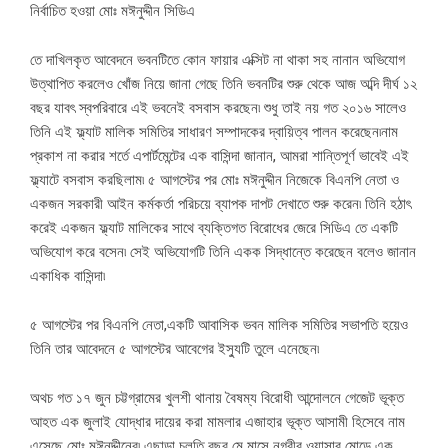
নির্বাচিত হওয়া মোঃ মঈনুদ্দীন সিডিএ
তে দাখিলকৃত আবেদনে ভবনটিতে কোন ফায়ার এক্সিট না থাকা সহ নানান অভিযোগ
উত্থাপিত করলেও খোঁজ নিয়ে জানা গেছে তিনি ভবনটির শুরু থেকে আজ অব্দি দীর্ঘ ১২
বছর যাবৎ স্বপরিবারে এই ভবনেই বসবাস করছেন৷ শুধু তাই নয় গত ২০১৬ সালেও
তিনি এই ফ্ল্যাট মালিক সমিতির সাধারণ সম্পাদকের দ্বায়িত্ব পালন করেছেন৷নাম
প্রকাশ না করার শর্তে এপার্টমেন্টের এক বাসিন্দা জানান, আমরা শান্তিপূর্ণ ভাবেই এই
ফ্ল্যাটে বসবাস করছিলাম৷ ৫ আগস্টের পর মোঃ মঈনুদ্দীন নিজেকে বিএনপি নেতা ও
একজন সরকারী আইন কর্মকর্তা পরিচয়ে ব্যাপক দাপট দেখাতে শুরু করেন৷ তিনি হঠাৎ
করেই একজন ফ্ল্যাট মালিকের সাথে ব্যক্তিগত বিরোধের জেরে সিডিএ তে একটি
অভিযোগ করে বসেন৷ সেই অভিযোগটি তিনি একক সিদ্ধান্তে করেছেন বলেও জানান
একাধিক বাসিন্দা৷
৫ আগস্টের পর বিএনপি নেতা,একটি আবাসিক ভবন মালিক সমিতির সভাপতি হয়েও
তিনি তার আবেদনে ৫ আগস্টের আবেগের ইস্যুটি তুলে এনেছেন৷
অথচ গত ১৭ জুন চট্টগ্রামের খুলশী থানায় বৈষম্য বিরোধী আন্দোলনে গেজেট ভূক্ত
আহত এক জুলাই যোদ্ধার দায়ের করা মামলার এজাহার ভূক্ত আসামী হিসেবে নাম
এসেছে মোঃ মঈনুদ্দীনের৷ এছাড়া চলতি বছর মে মাসে নগরীর ওয়াসার মোড়ে এক