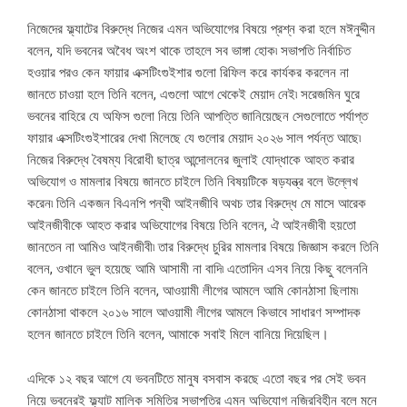
নিজেদের ফ্ল্যাটের বিরুদ্ধে নিজের এমন অভিযোগের বিষয়ে প্রশ্ন করা হলে মঈনুদ্দীন
বলেন, যদি ভবনের অবৈধ অংশ থাকে তাহলে সব ভাঙ্গা হোক৷ সভাপতি নির্বাচিত
হওয়ার পরও কেন ফায়ার এক্সটিংগুইশার গুলো রিফিল করে কার্যকর করলেন না
জানতে চাওয়া হলে তিনি বলেন, এগুলো আগে থেকেই মেয়াদ নেই৷ সরেজমিন ঘুরে
ভবনের বাহিরে যে অফিস গুলো নিয়ে তিনি আপত্তি জানিয়েছেন সেগুলোতে পর্যাপ্ত
ফায়ার এক্সটিংগুইশারের দেখা মিলেছে যে গুলোর মেয়াদ ২০২৬ সাল পর্যন্ত আছে৷
নিজের বিরুদ্ধে বৈষম্য বিরোধী ছাত্র আন্দোলনের জুলাই যোদ্ধাকে আহত করার
অভিযোগ ও মামলার বিষয়ে জানতে চাইলে তিনি বিষয়টিকে ষড়যন্ত্র বলে উল্লেখ
করেন৷ তিনি একজন বিএনপি পন্থী আইনজীবি অথচ তার বিরুদ্ধে মে মাসে আরেক
আইনজীবীকে আহত করার অভিযোগের বিষয়ে তিনি বলেন, ঐ আইনজীবী হয়তো
জানতেন না আমিও আইনজীবী৷ তার বিরুদ্ধে চুরির মামলার বিষয়ে জিজ্ঞাস করলে তিনি
বলেন, ওখানে ভুল হয়েছে আমি আসামী না বাদি৷ এতোদিন এসব নিয়ে কিছু বলেননি
কেন জানতে চাইলে তিনি বলেন, আওয়ামী লীগের আমলে আমি কোনঠাসা ছিলাম৷
কোনঠাসা থাকলে ২০১৬ সালে আওয়ামী লীগের আমলে কিভাবে সাধারণ সম্পাদক
হলেন জানতে চাইলে তিনি বলেন, আমাকে সবাই মিলে বানিয়ে দিয়েছিল।
এদিকে ১২ বছর আগে যে ভবনটিতে মানুষ বসবাস করছে এতো বছর পর সেই ভবন
নিয়ে ভবনেরই ফ্ল্যাট মালিক সমিতির সভাপতির এমন অভিযোগ নজিরবিহীন বলে মনে