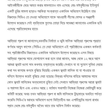
আইনজীবীকে মেরে আহত করার মামলাতেও নাম এসেছে মোঃ মঈনুদ্দীনের৷ ইতিপূর্বে
একটি চুরির মামলা ছাড়াও পরকিয়া সংক্রান্ত একাধিক অভিযোগ উঠেছিল তার
বিরুদ্ধে৷ সিডিএ তে দেওয়া অভিযোগে যাকে আওয়ামী লীগের দোসর ও সন্ত্রাসী
উল্লেখ করেছেন সেই ব্যক্তিকে ফুলের তোড়া দিয়ে শুভেচ্ছা জানানোর একাধিক ছবি
এসেছে প্রতিবেদকের হাতে৷
আম্বিয়া গ্রুপ যা জানালেন,ভবনটির নির্মাতা ও ভূমি মালিক আম্বিয়া গ্রুপের প্রয়াত
কর্ণধার আবুল কাশেম।সিডিএ তে দেয়া অভিযোগে এই প্রতিষ্ঠানের একজন কর্মকর্তা
সহ প্রতিষ্ঠানটির বিরুদ্ধেও একাধিক অভিযোগ উল্লেখ করেছেন৷ এসব বিষয়ে
আম্বিয়া গ্রুপের সাথে যোগাযোগ করা হলে তারা জানান, আজ থেকে ১২ বছর আগে
আমরা ফ্ল্যাট গুলো সাব কবলায় হস্তান্তর করেছি৷ সেখানে যা যা সুযোগ সুবিধা দেয়ার
কথা সব কাগজে কলমে বুঝিয়ে দিয়েছি৷ একজন ফ্ল্যাট মালিক যা যা পাওয়ার তা
দলিলে উল্লেখ করেই বুঝিয়ে দেয়া হয়েছে৷ বিক্রয় দলিলের বাহিরে আমাদের সাথে
কোন ফ্ল্যাট মালিকের অন্যকোনো চুক্তি নেই৷ সেখানে আম্বিয়া গ্রুপের আরো ফ্ল্যাট
ও স্থাপনা ছিল এবং এখনও আছে। বর্তমান সভাপতি নিজেরা নিজেরা ভোটাভুটি করে
কমিটি করেছে অথচ তখন আম্বিয়া গ্রুপ বা জমি মালিককে বিন্দুমাত্র অবহিত পর্যন্ত
করেনি৷ সিডিএ’র বরাবরে অভিযোগ গুলো ভিত্তিহীন৷ বরং এপার্টমেন্টের ময়লা রাখার
স্থান ভেঙ্গে মোঃ মঈনুদ্দীন অবৈধ ভাবে তার অফিস নির্মান করেছে৷